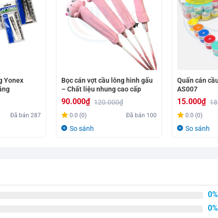
g Yonex
Bọc cán vợt cầu lông hình gấu
Quấn cán cầ
ãng
– Chất liệu nhung cao cấp
AS007
90.000
₫
15.000
₫
120.000
₫
18
Giá
Giá
Giá
Giá
Đã bán
287
0.0 (0)
Đã bán
100
0.0 (0)
gốc
hiện
gốc
hiện
So sánh
So sánh
là:
tại
là:
tại
120.000₫.
là:
18.000₫.
là:
90.000₫.
15.000₫.
0%
0%