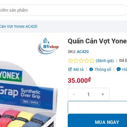
Cán Vợt Yonex AC420
Quấn Cán Vợt Yon
SKU:
AC420
Đã 
(đánh giá)
Được
Mô tả
Thông số
Hỏ
xếp
hạng
₫
35.000
0.0
5
Quấn Cán Vợt Yonex AC420 số l
sao
MUA NGAY