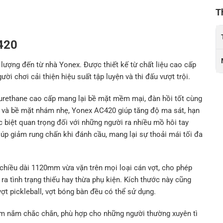
T
C420
lượng đến từ nhà Yonex. Được thiết kế từ chất liệu cao cấp
i chơi cải thiện hiệu suất tập luyện và thi đấu vượt trội.
urethane cao cấp mang lại bề mặt mềm mại, đàn hồi tốt cùng
g và bề mặt nhám nhẹ, Yonex AC420 giúp tăng độ ma sát, hạn
ặc biệt quan trọng đối với những người ra nhiều mồ hôi tay
úp giảm rung chấn khi đánh cầu, mang lại sự thoải mái tối đa
chiều dài 1120mm vừa vặn trên mọi loại cán vợt, cho phép
a tình trạng thiếu hay thừa phụ kiện. Kích thước này cũng
vợt pickleball, vợt bóng bàn đều có thể sử dụng.
 nắm chắc chắn, phù hợp cho những người thường xuyên tì