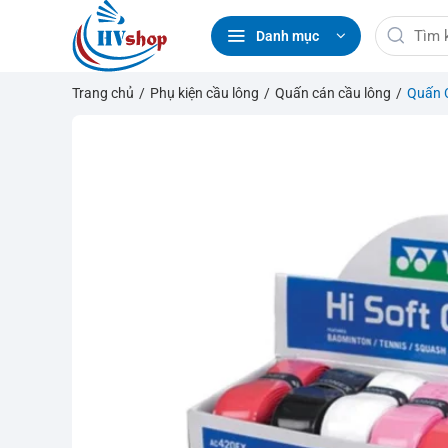
Bỏ
Tìm
qua
Danh mục
kiếm:
nội
dung
Trang chủ
/
Phụ kiện cầu lông
/
Quấn cán cầu lông
/
Quấn 