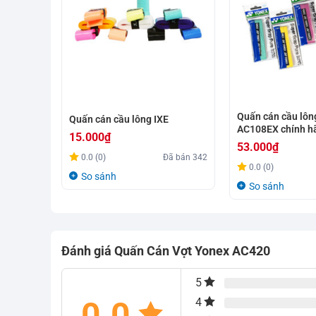
Quấn cán cầu lôn
Quấn cán cầu lông IXE
AC108EX chính h
15.000
₫
53.000
₫
0.0 (0)
Đã bán
342
0.0 (0)
So sánh
So sánh
Đánh giá Quấn Cán Vợt Yonex AC420
5
0.0
4