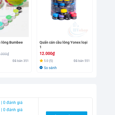
u lông Bumbee
Quấn cán cầu lông Yonex loại
Quấn cán
1
102EX c
12.000
₫
45.000
.000
₫
Đã bán
351
5.0 (5)
Đã bán
551
5.0 (2)
So sánh
So sá
| 0 đánh giá
| 0 đánh giá