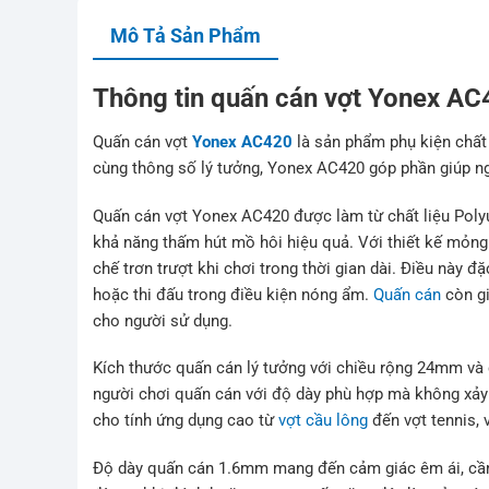
Mô Tả Sản Phẩm
Thông tin quấn cán vợt Yonex A
Quấn cán vợt
Yonex AC420
là sản phẩm phụ kiện chất 
cùng thông số lý tưởng, Yonex AC420 góp phần giúp ngườ
Quấn cán vợt Yonex AC420 được làm từ chất liệu Poly
khả năng thấm hút mồ hôi hiệu quả. Với thiết kế mỏn
chế trơn trượt khi chơi trong thời gian dài. Điều này đ
hoặc thi đấu trong điều kiện nóng ẩm.
Quấn cán
còn gi
cho người sử dụng.
Kích thước quấn cán lý tưởng với chiều rộng 24mm và 
người chơi quấn cán với độ dày phù hợp mà không xảy r
cho tính ứng dụng cao từ
vợt cầu lông
đến vợt tennis, 
Độ dày quấn cán 1.6mm mang đến cảm giác êm ái, cầm