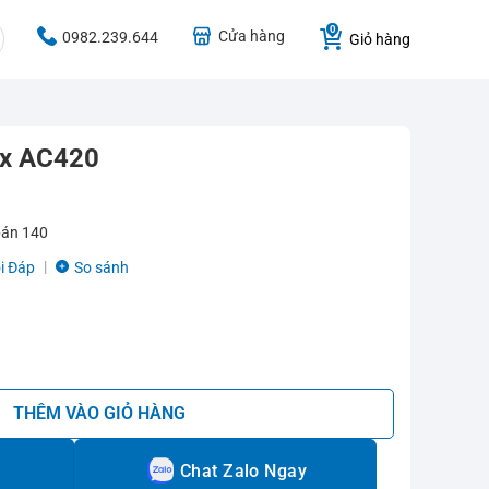
Cửa hàng
0982.239.644
Giỏ hàng
ex AC420
bán
140
i Đáp
So sánh
ượng
THÊM VÀO GIỎ HÀNG
Chat Zalo Ngay