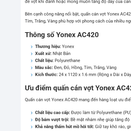
đè vợt khi đánh hoặc mong muốn tăng độ dày của cán 
Bên cạnh công năng nổi bật, quấn cán vợt Yonex AC4
Tím, Trắng, Vàng phù hợp với phong cách của nhiều ng
Thông số Yonex AC420
Thương hiệu:
Yonex
Xuất xứ:
Nhật Bản
Chất liệu:
Polyurethane
Màu sắc:
Đen, Đỏ, Hồng, Tím, Trắng, Vàng
Kích thước:
24 x 1120 x 1.6 mm (Rộng x Dài x Dày
Ưu điểm quấn cán vợt Yonex AC
Quấn cán vợt Yonex AC420 mang đến hàng loạt ưu điểm
Chất liệu cao cấp:
Được làm từ Polyurethane (PU)
Độ bám vượt trội:
Bề mặt nhám nhẹ giúp tăng độ ma
Khả năng thấm hút mồ hôi tốt:
Giữ tay khô ráo, g