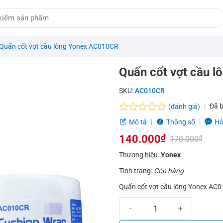
Quấn cốt vợt cầu lông Yonex AC010CR
Quấn cốt vợt cầu 
SKU:
AC010CR
Đã 
(đánh giá)
Được
Mô tả
Thông số
Hỏ
xếp
140.000
₫
hạng
170.000
₫
0.0
Giá
Giá
Thương hiệu:
Yonex
5
sao
gốc
hiện
Tình trạng:
Còn hàng
là:
tại
Quấn cốt vợt cầu lông Yonex AC
Quấn cốt vợt cầu lông Yonex AC
170.000₫.
là:
140.000₫.