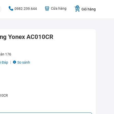
Cửa hàng
0982.239.644
Giỏ hàng
lông Yonex AC010CR
bán
176
i Đáp
So sánh
010CR
010CR số lượng