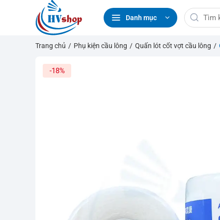
Bỏ
Tìm
qua
Danh mục
kiếm:
nội
dung
Trang chủ
/
Phụ kiện cầu lông
/
Quấn lót cốt vợt cầu lông
/
-18%