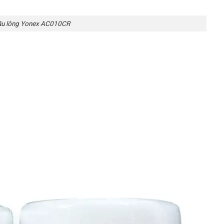
cầu lông Yonex AC010CR