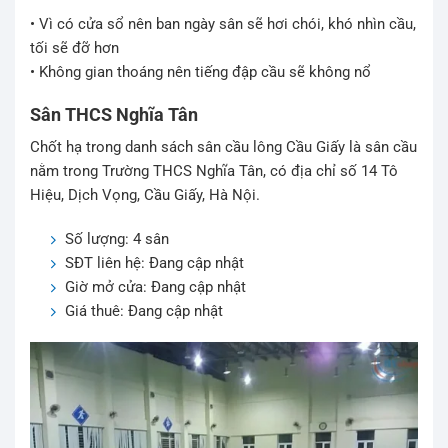
• Vì có cửa sổ nên ban ngày sân sẽ hơi chói, khó nhìn cầu,
tối sẽ đỡ hơn
• Không gian thoáng nên tiếng đập cầu sẽ không nổ
Sân THCS Nghĩa Tân
Chốt hạ trong danh sách sân cầu lông Cầu Giấy là sân cầu
nằm trong Trường THCS Nghĩa Tân, có địa chỉ số 14 Tô
Hiệu, Dịch Vọng, Cầu Giấy, Hà Nội.
Số lượng: 4 sân
SĐT liên hệ: Đang cập nhật
Giờ mở cửa: Đang cập nhật
Giá thuê: Đang cập nhật