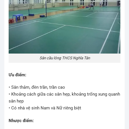
Sân cầu lông THCS Nghĩa Tân
Ưu điểm:
• Sân thảm, đèn trần, trần cao
• Khoảng cách giữa các sân hẹp, khoảng trống xung quanh
sân hẹp
• Có nhà vệ sinh Nam và Nữ riêng biệt
Nhược điểm: