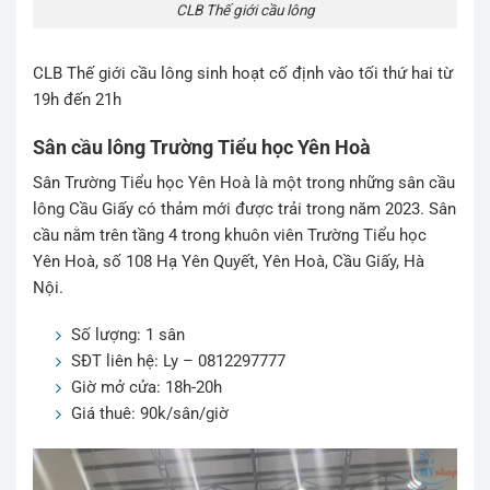
CLB Thế giới cầu lông
CLB Thế giới cầu lông sinh hoạt cố định vào tối thứ hai từ
19h đến 21h
Sân cầu lông Trường Tiểu học Yên Hoà
Sân Trường Tiểu học Yên Hoà là một trong những sân cầu
lông Cầu Giấy có thảm mới được trải trong năm 2023. Sân
cầu nằm trên tầng 4 trong khuôn viên Trường Tiểu học
Yên Hoà, số 108 Hạ Yên Quyết, Yên Hoà, Cầu Giấy, Hà
Nội.
Số lượng: 1 sân
SĐT liên hệ: Ly – 0812297777
Giờ mở cửa: 18h-20h
Giá thuê: 90k/sân/giờ