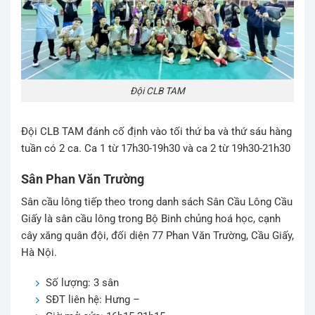
Đội CLB TAM
Đội CLB TAM đánh cố định vào tối thứ ba và thứ sáu hàng
tuần có 2 ca. Ca 1 từ 17h30-19h30 và ca 2 từ 19h30-21h30
Sân Phan Văn Trường
Sân cầu lông tiếp theo trong danh sách Sân Cầu Lông Cầu
Giấy là sân cầu lông trong Bộ Binh chủng hoá học, cạnh
cây xăng quân đội, đối diện 77 Phan Văn Trường, Cầu Giấy,
Hà Nội.
Số lượng: 3 sân
SĐT liên hệ: Hưng –