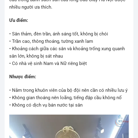
nhiều người ưa thích.
Ưu điểm:
• Sân thảm, đèn trần, ánh sáng tốt, không bị chói
• Trần cao, thông thoáng, tường xanh lam
• Khoảng cách giữa các sân và khoảng trống xung quanh
sân lớn, không bị sát nhau
• Có nhà vệ sinh Nam và Nữ riêng biệt
Nhược điểm:
• Nằm trong khuôn viên của bộ đội nên cần có nhiều lưu ý
• Không gian thoáng nên loãng, tiếng đập cầu không nổ
• Không có dịch vụ bán nước tại sân