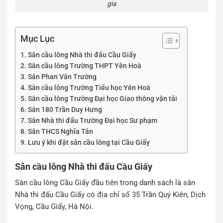
gia
Mục Lục
Sân cầu lông Nhà thi đấu Cầu Giấy
Sân cầu lông Trường THPT Yên Hoà
Sân Phan Văn Trường
Sân cầu lông Trường Tiểu học Yên Hoà
Sân cầu lông Trường Đại học Giao thông vận tải
Sân 180 Trần Duy Hưng
Sân Nhà thi đấu Trường Đại học Sư phạm
Sân THCS Nghĩa Tân
Lưu ý khi đặt sân cầu lông tại Cầu Giấy
Sân cầu lông Nhà thi đấu Cầu Giấy
Sân cầu lông Cầu Giấy đầu tiên trong danh sách là sân
Nhà thi đấu Cầu Giấy có địa chỉ số 35 Trần Quý Kiên, Dịch
Vọng, Cầu Giấy, Hà Nội.