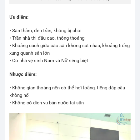
Ưu điểm:
• Sân thảm, đèn trần, không bị chói
• Trần nhà thi đấu cao, thông thoáng
• Khoảng cách giữa các sân không sát nhau, khoảng trống
xung quanh sân lớn
• Có nhà vệ sinh Nam và Nữ riêng biệt
Nhược điểm:
• Không gian thoáng nên có thể hơi loãng, tiếng đập cầu
không nổ
• Không có dịch vụ bán nước tại sân