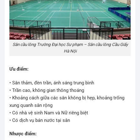
Sân cầu lông Trường Đại học Sư phạm – Sân cầu lông Cầu Giấy
Hà Nội
Ưu điểm:
• Sân thảm, đèn trần, ánh sáng trung bình
• Trần cao, không gian thông thoáng
• Khoảng cách giữa các sân không bị hẹp, khoảng trống
xung quanh sân rộng
• Có nhà vệ sinh Nam và Nữ riêng biệt
• Có dịch vụ bán nước tại sân
Nhược điểm: