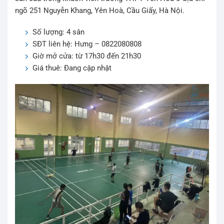
ngõ 251 Nguyễn Khang, Yên Hoà, Cầu Giấy, Hà Nội.
Số lượng: 4 sân
SĐT liên hệ: Hưng – 0822080808
Giờ mở cửa: từ 17h30 đến 21h30
Giá thuê: Đang cập nhật