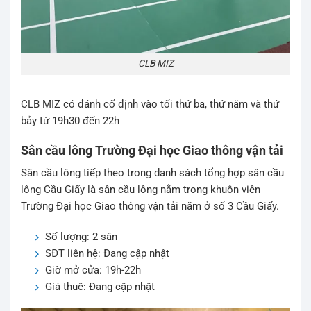
CLB MIZ
CLB MIZ có đánh cố định vào tối thứ ba, thứ năm và thứ
bảy từ 19h30 đến 22h
Sân cầu lông Trường Đại học Giao thông vận tải
Sân cầu lông tiếp theo trong danh sách tổng hợp sân cầu
lông Cầu Giấy là sân cầu lông nằm trong khuôn viên
Trường Đại học Giao thông vận tải nằm ở số 3 Cầu Giấy.
Số lượng: 2 sân
SĐT liên hệ: Đang cập nhật
Giờ mở cửa: 19h-22h
Giá thuê: Đang cập nhật