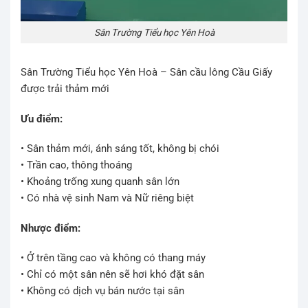
Sân Trường Tiểu học Yên Hoà
Sân Trường Tiểu học Yên Hoà – Sân cầu lông Cầu Giấy
được trải thảm mới
Ưu điểm:
• Sân thảm mới, ánh sáng tốt, không bị chói
• Trần cao, thông thoáng
• Khoảng trống xung quanh sân lớn
• Có nhà vệ sinh Nam và Nữ riêng biệt
Nhược điểm:
• Ở trên tầng cao và không có thang máy
• Chỉ có một sân nên sẽ hơi khó đặt sân
• Không có dịch vụ bán nước tại sân