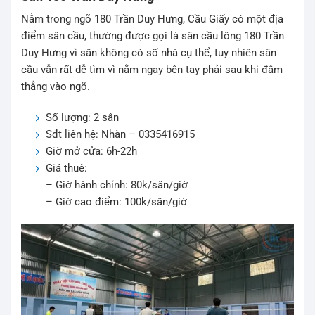
Nằm trong ngõ 180 Trần Duy Hưng, Cầu Giấy có một địa
điểm sân cầu, thường được gọi là sân cầu lông 180 Trần
Duy Hưng vì sân không có số nhà cụ thể, tuy nhiên sân
cầu vẫn rất dễ tìm vì nằm ngay bên tay phải sau khi đâm
thẳng vào ngõ.
Số lượng: 2 sân
Sđt liên hệ: Nhàn – 0335416915
Giờ mở cửa: 6h-22h
Giá thuê:
– Giờ hành chính: 80k/sân/giờ
– Giờ cao điểm: 100k/sân/giờ