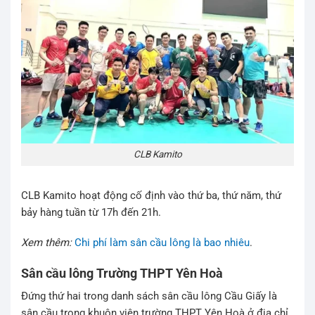
CLB Kamito
CLB Kamito hoạt động cố định vào thứ ba, thứ năm, thứ
bảy hàng tuần từ 17h đến 21h.
Xem thêm:
Chi phí làm sân cầu lông là bao nhiêu
.
Sân cầu lông Trường THPT Yên Hoà
Đứng thứ hai trong danh sách sân cầu lông Cầu Giấy là
sân cầu trong khuôn viên trường THPT Yên Hoà ở địa chỉ