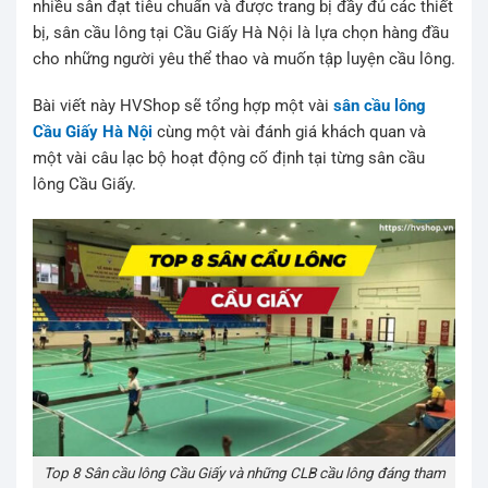
nhiều sân đạt tiêu chuẩn và được trang bị đầy đủ các thiết
bị, sân cầu lông tại Cầu Giấy Hà Nội là lựa chọn hàng đầu
cho những người yêu thể thao và muốn tập luyện cầu lông.
Bài viết này HVShop sẽ tổng hợp một vài
sân cầu lông
Cầu Giấy Hà Nội
cùng một vài đánh giá khách quan và
một vài câu lạc bộ hoạt động cố định tại từng sân cầu
lông Cầu Giấy.
Top 8 Sân cầu lông Cầu Giấy và những CLB cầu lông đáng tham