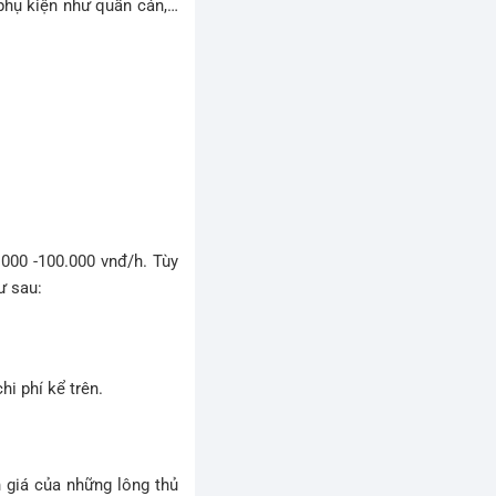
 phụ kiện như quấn cán,…
.000 -100.000 vnđ/h. Tùy
ư sau:
i phí kể trên.
h giá của những lông thủ