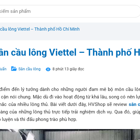
cầu lông Viettel – Thành phố Hồ Chí Minh
ân cầu lông Viettel – Thành phố 
Tuấn
Sân cầu lông
8 phút 13 giây đọc
à điểm đến lý tưởng dành cho những người đam mê bộ môn cầu lôn
n cận nói chung. Mặc dù đi vào hoạt động từ khá lâu, song có nên l
mắc của nhiều lông thủ. Bài viết dưới đây, HVShop sẽ review
sân c
ng của những lông thủ trực tiếp trải nghiệm dịch vụ. Qua đó, giú
p luyện và thi đấu phong trào phù hợp.