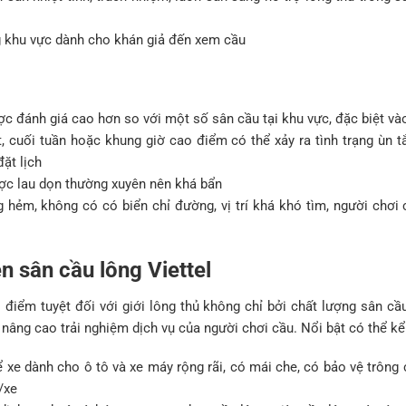
 khu vực dành cho khán giả đến xem cầu
ược đánh giá cao hơn so với một số sân cầu tại khu vực, đặc biệt v
, cuối tuần hoặc khung giờ cao điểm có thể xảy ra tình trạng ùn t
ặt lịch
ợc lau dọn thường xuyên nên khá bẩn
 hẻm, không có có biển chỉ đường, vị trí khá khó tìm, người chơi 
ên sân cầu lông Viettel
i điểm tuyệt đối với giới lông thủ không chỉ bởi chất lượng sân c
 nâng cao trải nghiệm dịch vụ của người chơi cầu. Nổi bật có thể k
để xe dành cho ô tô và xe máy rộng rãi, có mái che, có bảo vệ trông
/xe