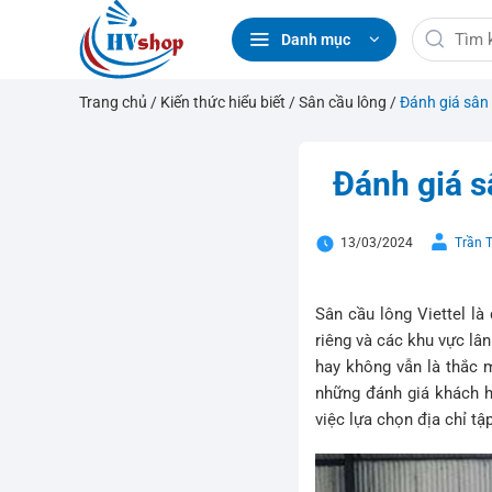
Bỏ
Tìm
qua
Danh mục
kiếm:
nội
dung
Trang chủ
/
Kiến thức hiểu biết
/
Sân cầu lông
/
Đánh giá sân 
Đánh giá s
13/03/2024
Trần 
Sân cầu lông Viettel l
riêng và các khu vực lâ
hay không vẫn là thắc 
những đánh giá khách hà
việc lựa chọn địa chỉ tậ