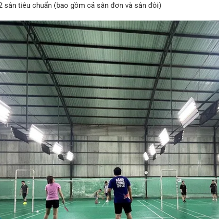
2 sân tiêu chuẩn (bao gồm cả sân đơn và sân đôi)