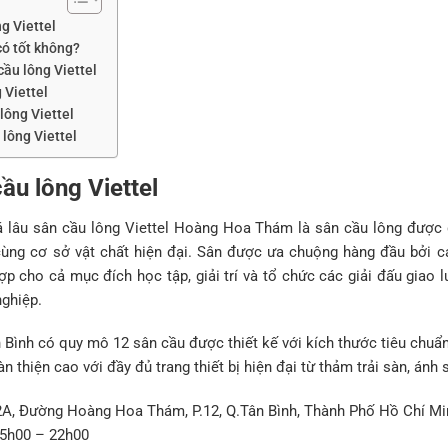
ng Viettel
có tốt không?
cầu lông Viettel
 Viettel
lông Viettel
lông Viettel
cầu lông Viettel
á lâu sân cầu lông Viettel Hoàng Hoa Thám là sân cầu lông được 
cùng cơ sở vật chất hiện đại. Sân được ưa chuộng hàng đầu bởi cá
p cho cả mục đích học tập, giải trí và tổ chức các giải đấu giao 
ghiệp.
n Bình có quy mô 12 sân cầu được thiết kế với kích thước tiêu chuẩ
n thiện cao với đầy đủ trang thiết bị hiện đại từ thảm trải sàn, ánh 
/2A, Đường Hoàng Hoa Thám, P.12, Q.Tân Bình, Thành Phố Hồ Chí Mi
 5h00 – 22h00