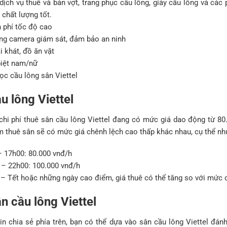
ịch vụ thuê và bán vợt, trang phục cầu lông, giày cầu lông và các
 chất lượng tốt.
 phí tốc độ cao
ống camera giám sát, đảm bảo an ninh
i khát, đồ ăn vặt
biệt nam/nữ
ọc cầu lông sân Viettel
u lông Viettel
chi phí thuê sân cầu lông Viettel đang có mức giá dao động từ 80
m thuê sân sẽ có mức giá chênh lệch cao thấp khác nhau, cụ thể nh
– 17h00: 80.000 vnđ/h
 – 22h00: 100.000 vnđ/h
– Tết hoặc những ngày cao điểm, giá thuê có thể tăng so với mức ch
n cầu lông Viettel
n chia sẻ phía trên, bạn có thể dựa vào sân cầu lông Viettel đán