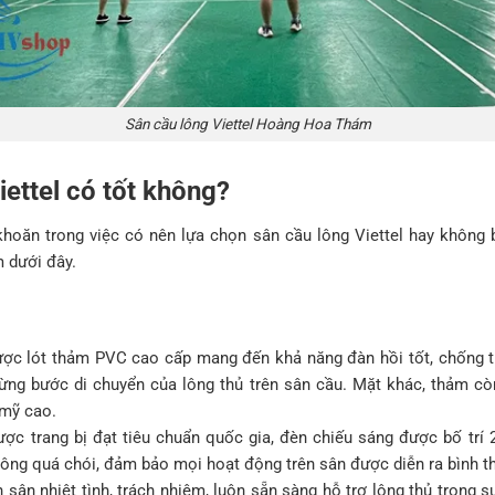
Sân cầu lông Viettel Hoàng Hoa Thám
iettel có tốt không?
hoăn trong việc có nên lựa chọn sân cầu lông Viettel hay không
 dưới đây.
ợc lót thảm PVC cao cấp mang đến khả năng đàn hồi tốt, chống th
ừng bước di chuyển của lông thủ trên sân cầu. Mặt khác, thảm 
 mỹ cao.
ợc trang bị đạt tiêu chuẩn quốc gia, đèn chiếu sáng được bố trí
ông quá chói, đảm bảo mọi hoạt động trên sân được diễn ra bình t
 sân nhiệt tình, trách nhiệm, luôn sẵn sàng hỗ trợ lông thủ trong s