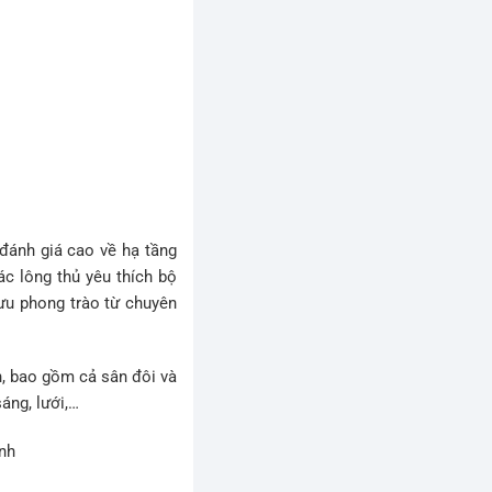
đánh giá cao về hạ tầng
c lông thủ yêu thích bộ
lưu phong trào từ chuyên
n, bao gồm cả sân đôi và
sáng, lưới,…
nh