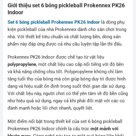
Giới thiệu set 6 bóng pickleball Prokennex PK26
Indoor
Set 6 bóng pickleball Prokennex PK26 Indoor
là dòng phụ
kiện pickleball của nhà Prokennex dành cho sân chơi trong
nhà. Với thiết kế tiêu chuẩn và chất lượng bền, dòng sản
phẩm này đáp ứng được cả nhu cầu luyện tập lẫn thi đấu.
Prokennex PK26 Indoor được chế tạo từ vật liệu
polypropylene
, một chất liệu cao cấp nổi tiếng với độ bền
và khả năng chống chịu tốt. Polypropylene không chỉ làm
tăng tuổi thọ của bóng mà còn giúp bóng duy trì được hình
dạng và hiệu suất ổn định trong suốt thời gian dài sử dụng.
Với chất liệu này, người chơi có thể yên tâm về độ bền cũng
như hiệu quả sử dụng, ngay cả khi phải đối mặt với các cú
đánh mạnh hoặc lối chơi nhanh, quyết liệt.
Một điểm nổi bật trong thiết kế của set 6 bóng pickleball
Prokennex PK26 Indoor chính là cấu trúc
một mảnh với
khuôn quay
. Công nghệ này tạo ra một quả bóng liền khối,