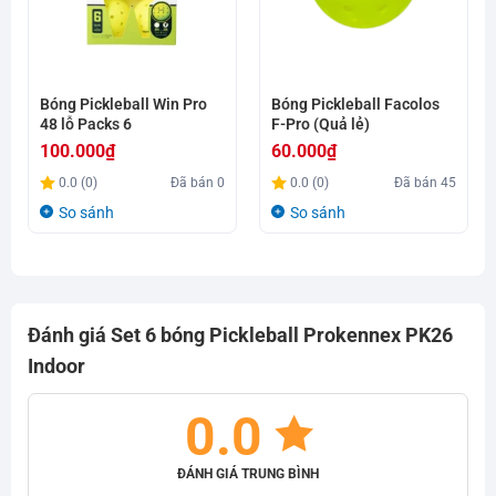
Bóng Pickleball Win Pro
Bóng Pickleball Facolos
48 lỗ Packs 6
F-Pro (Quả lẻ)
100.000
₫
60.000
₫
0.0 (0)
Đã bán
0
0.0 (0)
Đã bán
45
So sánh
So sánh
Đánh giá Set 6 bóng Pickleball Prokennex PK26
Indoor
0.0
ĐÁNH GIÁ TRUNG BÌNH