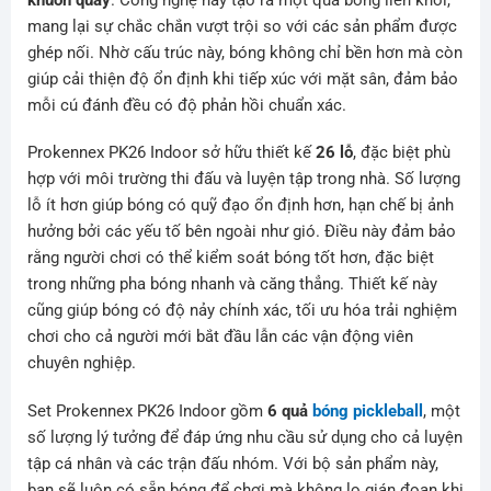
mang lại sự chắc chắn vượt trội so với các sản phẩm được
ghép nối. Nhờ cấu trúc này, bóng không chỉ bền hơn mà còn
giúp cải thiện độ ổn định khi tiếp xúc với mặt sân, đảm bảo
mỗi cú đánh đều có độ phản hồi chuẩn xác.
Prokennex PK26 Indoor sở hữu thiết kế
26 lỗ
, đặc biệt phù
hợp với môi trường thi đấu và luyện tập trong nhà. Số lượng
lỗ ít hơn giúp bóng có quỹ đạo ổn định hơn, hạn chế bị ảnh
hưởng bởi các yếu tố bên ngoài như gió. Điều này đảm bảo
rằng người chơi có thể kiểm soát bóng tốt hơn, đặc biệt
trong những pha bóng nhanh và căng thẳng. Thiết kế này
cũng giúp bóng có độ nảy chính xác, tối ưu hóa trải nghiệm
chơi cho cả người mới bắt đầu lẫn các vận động viên
chuyên nghiệp.
Set Prokennex PK26 Indoor gồm
6 quả
bóng pickleball
, một
số lượng lý tưởng để đáp ứng nhu cầu sử dụng cho cả luyện
tập cá nhân và các trận đấu nhóm. Với bộ sản phẩm này,
bạn sẽ luôn có sẵn bóng để chơi mà không lo gián đoạn khi