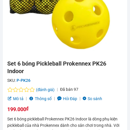
Set 6 bóng Pickleball Prokennex PK26
Indoor
SKU:
P-PK26
Đã bán
97
(đánh giá)
Được
Mô tả
Thông số
Hỏi Đáp
So sánh
xếp
₫
hạng
199.000
0.0
Set 6 bóng pickleball Prokennex PK26 Indoor là dòng phụ kiện
5
sao
pickleball của nhà Prokennex dành cho sân chơi trong nhà. Với