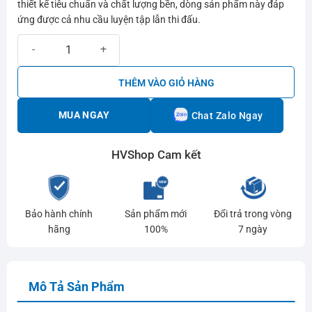
thiết kế tiêu chuẩn và chất lượng bền, dòng sản phẩm này đáp
ứng được cả nhu cầu luyện tập lẫn thi đấu.
Set 6 bóng Pickleball Prokennex PK26 Indoor số lượng
THÊM VÀO GIỎ HÀNG
MUA NGAY
Chat Zalo Ngay
HVShop Cam kết
Bảo hành chính
Sản phẩm mới
Đổi trả trong vòng
hãng
100%
7 ngày
Mô Tả Sản Phẩm