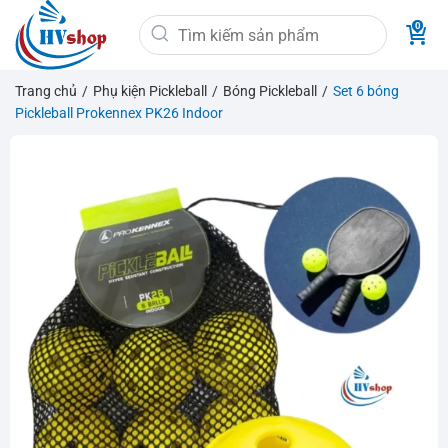
Bỏ
Tìm
qua
kiếm:
nội
dung
Trang chủ
/
Phụ kiện Pickleball
/
Bóng Pickleball
/
Set 6 bóng
Pickleball Prokennex PK26 Indoor