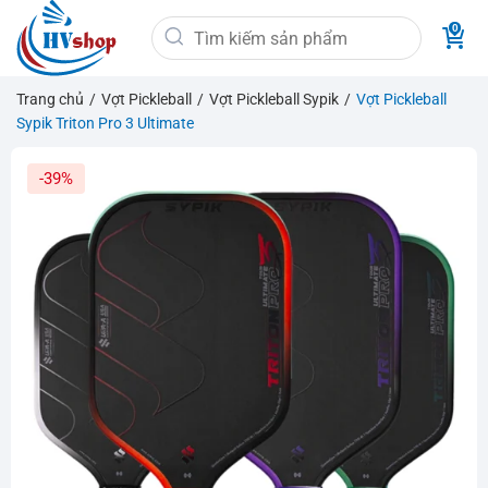
Bỏ
Tìm
qua
kiếm:
nội
dung
Trang chủ
/
Vợt Pickleball
/
Vợt Pickleball Sypik
/
Vợt Pickleball
Sypik Triton Pro 3 Ultimate
-39%