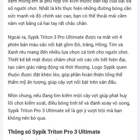
đệm mỏng êm ái phù hợp với kích thước bàn tay của đại đa
số người chơi. Nhất là khi thực hiện những đường bóng cần
sức mạnh và độ chính xác cao, bạn có thể thoải mái cầm
nắm vợt bằng cả hai tay rất chắc chắn.
Ngoài ra, Sypik Triton 3 Pro Ultimate được ra mắt với 4
phiên bản màu sắc nổi bật gồm Đỏ, trắng, Hồng, Tím và
Xanh rêu mang đến nhiều lựa chọn cá tính cho người chơi.
Thiết kế bề mặt được chăm chút với các chi tiết hiện đại,
tạo cảm giác năng động và thời thượng. Logo Sypik quen
thuộc được đặt khéo léo, góp phần hoàn thiện tổng thể
thẩm mỹ ấn tượng, giúp cây vợt nổi bật trên sân đấu.
Nhìn chung, nếu đang tìm kiếm một cây vợt giúp phát huy
lối chơi kiểm soát, điều bóng tinh tế và đánh xoáy vô song,
Sypik Triton Pro 3 Ultimate sẽ là gợi ý vượt trội mà bạn
không nên bỏ qua.
Thông số Sypik Triton Pro 3 Ultimate