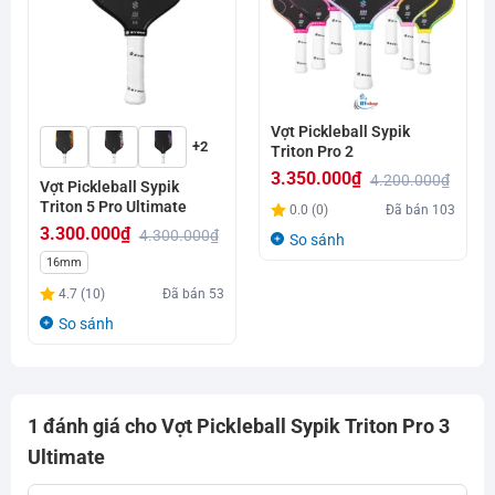
Vợt Pickleball Sypik
+2
Triton Pro 2
3.350.000
₫
4.200.000
₫
Vợt Pickleball Sypik
Giá
Giá
Triton 5 Pro Ultimate
0.0 (0)
Đã bán
103
gốc
hiện
3.300.000
₫
4.300.000
₫
So sánh
là:
tại
Giá
Giá
16mm
4.200.000₫.
là:
gốc
hiện
4.7 (10)
Đã bán
53
3.350.000₫.
là:
tại
So sánh
4.300.000₫.
là:
3.300.000₫.
1 đánh giá cho
Vợt Pickleball Sypik Triton Pro 3
Ultimate