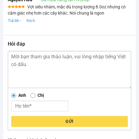
Vợt siêu nhám, mặc dù trọng lượng 8.0oz nhưng có
Được xếp
cảm giác nhẹ hơn các cây khác. Nói chung là ngon
hạng
5
5
sao
Trả lời
•
thích
Hỏi đáp
Anh
Chị
GỬI