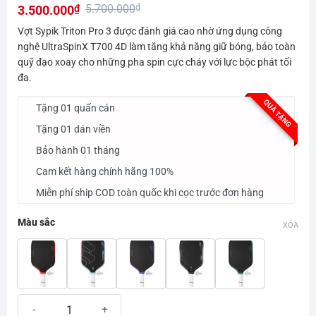
5.700.000
₫
3.500.000
₫
đánh giá
Giá
Giá
Vợt Sypik Triton Pro 3 được đánh giá cao nhờ ứng dụng công
gốc
hiện
nghệ UltraSpinX T700 4D làm tăng khả năng giữ bóng, bảo toàn
quỹ đạo xoay cho những pha spin cực cháy với lực bộc phát tối
là:
tại
đa.
5.700.000₫.
là:
3.500.000₫.
QUÀ TẶNG
Tặng 01 quấn cán
Tặng 01 dán viền
Bảo hành 01 tháng
Cam kết hàng chính hãng 100%
Miễn phí ship COD toàn quốc khi cọc trước đơn hàng
Màu sắc
XÓA
Vợt Pickleball Sypik Triton Pro 3 Ultimate số lượng