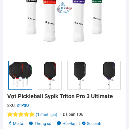
Vợt Pickleball Sypik Triton Pro 3 Ultimate
SKU:
STP3U
Đã bán
106
(
1
đánh giá)
5.0
1
trên 5
Mô tả
Thông số
Hỏi Đáp
So sánh
dựa trên