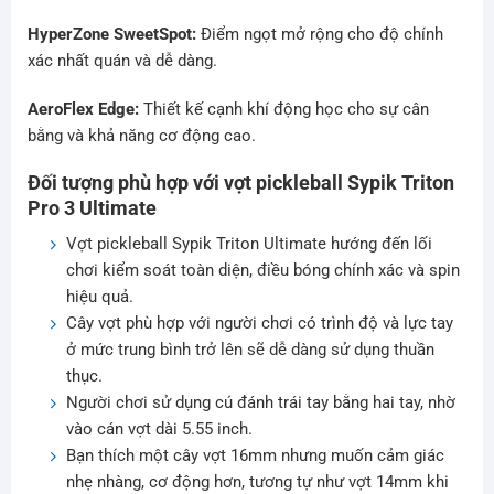
HyperZone SweetSpot:
Điểm ngọt mở rộng cho độ chính
xác nhất quán và dễ dàng.
AeroFlex Edge:
Thiết kế cạnh khí động học cho sự cân
bằng và khả năng cơ động cao.
Đối tượng phù hợp với vợt pickleball Sypik Triton
Pro 3 Ultimate
Vợt pickleball Sypik Triton Ultimate hướng đến lối
chơi kiểm soát toàn diện, điều bóng chính xác và spin
hiệu quả.
Cây vợt phù hợp với người chơi có trình độ và lực tay
ở mức trung bình trở lên sẽ dễ dàng sử dụng thuần
thục.
Người chơi sử dụng cú đánh trái tay bằng hai tay, nhờ
vào cán vợt dài 5.55 inch.
Bạn thích một cây vợt 16mm nhưng muốn cảm giác
nhẹ nhàng, cơ động hơn, tương tự như vợt 14mm khi