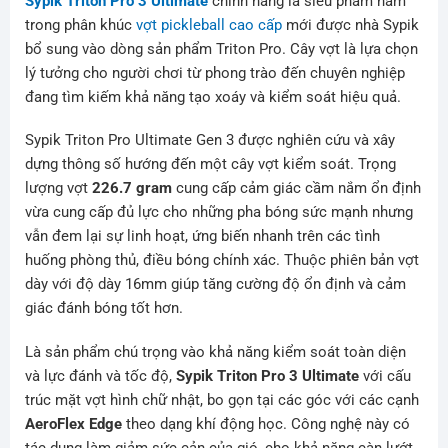
Sypik Triton Pro 3 Ultimate
chính hãng là siêu phẩm nằm
trong phân khúc
vợt pickleball cao cấp
mới được nhà Sypik
bổ sung vào dòng sản phẩm Triton Pro. Cây vợt là lựa chọn
lý tưởng cho người chơi từ phong trào đến chuyên nghiệp
đang tìm kiếm khả năng tạo xoáy và kiểm soát hiệu quả.
Sypik Triton Pro Ultimate Gen 3 được nghiên cứu và xây
dựng thông số hướng đến một cây vợt kiểm soát. Trọng
lượng vợt
226.7 gram
cung cấp cảm giác cầm nắm ổn định
vừa cung cấp đủ lực cho những pha bóng sức mạnh nhưng
vẫn đem lại sự linh hoạt, ứng biến nhanh trên các tình
huống phòng thủ, điều bóng chính xác. Thuộc phiên bản vợt
dày với độ dày 16mm giúp tăng cường độ ổn định và cảm
giác đánh bóng tốt hơn.
Là sản phẩm chú trọng vào khả năng kiểm soát toàn diện
và lực đánh và tốc độ,
Sypik Triton Pro 3 Ultimate
với cấu
trúc mặt vợt hình chữ nhật, bo gọn tại các góc với các cạnh
AeroFlex Edge
theo dạng khí động học. Công nghệ này có
tác dụng làm giảm sức cản của gió, cho khả năng càn lướt