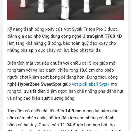
Kỹ năng đánh bóng xoáy của Vợt Sypik Triton Pro 3 được
đánh giá cao nhờ ứng dụng công nghệ
UltraSpinX T700 4D
làm tăng khả năng giữ bóng, bảo toàn quỹ đạo xoay cho
những pha spin cực cháy với lực bộc phát tối đa.
Diện tích mặt vợt tiêu chuẩn với chiều dài Slide giúp mở
rộng tầm với và lực đánh, chiều rộng 18.8 cm cho phép
người chơi kiểm soát bóng dễ dàng hơn. Đồng thời, công
nghệ
HyperZone SweetSpot
giúp
vợt pickleball Sypik
mở
rộng tối ưu tiết diện điểm ngọt, hạn chế những pha đánh hụt
và nâng cao hiệu suất đường bóng.
Tay cầm có chiều dài lên đến
14.9 cm
mang lại cảm giác
cầm nắm chắc chắn, hỗ trợ đắc lực cho những cú đánh
bằng cả hai tay. Chu vi cán
11.04
được bao bọc bởi lớp