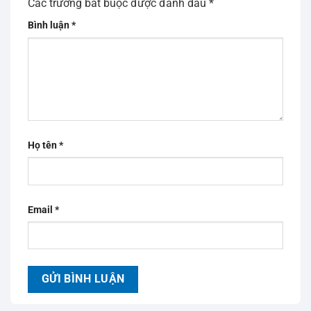
Các trường bắt buộc được đánh dấu
*
Bình luận
*
Họ tên
*
Email
*