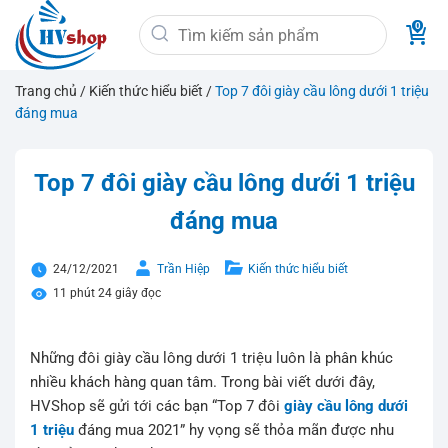
Bỏ
Tìm
qua
kiếm:
nội
dung
Trang chủ
/
Kiến thức hiểu biết
/
Top 7 đôi giày cầu lông dưới 1 triệu
đáng mua
Top 7 đôi giày cầu lông dưới 1 triệu
đáng mua
24/12/2021
Trần Hiệp
Kiến thức hiểu biết
11 phút 24 giây đọc
Những đôi giày cầu lông dưới 1 triệu luôn là phân khúc
nhiều khách hàng quan tâm. Trong bài viết dưới đây,
HVShop sẽ gửi tới các bạn “Top 7 đôi
giày cầu lông dưới
1 triệu
đáng mua 2021” hy vọng sẽ thỏa mãn được nhu