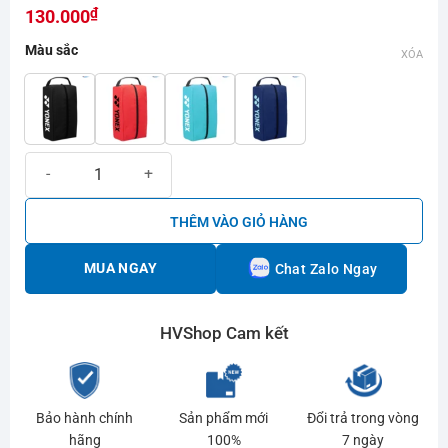
₫
hạng
130.000
0.0
Màu sắc
5
XÓA
sao
Túi đựng giày cầu lông Yonex 224-1032 số lượng
THÊM VÀO GIỎ HÀNG
MUA NGAY
Chat Zalo Ngay
HVShop Cam kết
Bảo hành chính
Sản phẩm mới
Đổi trả trong vòng
hãng
100%
7 ngày