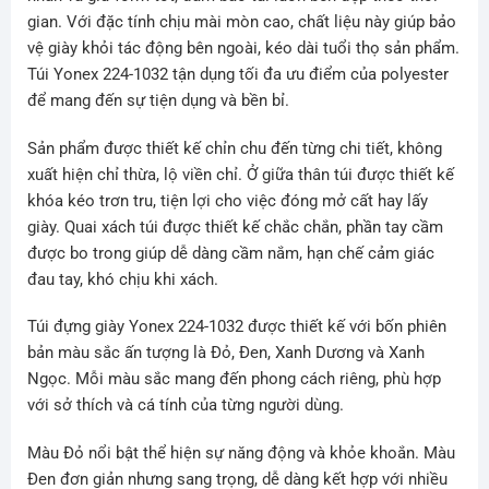
gian. Với đặc tính chịu mài mòn cao, chất liệu này giúp bảo
vệ giày khỏi tác động bên ngoài, kéo dài tuổi thọ sản phẩm.
Túi Yonex 224-1032 tận dụng tối đa ưu điểm của polyester
để mang đến sự tiện dụng và bền bỉ.
Sản phẩm được thiết kế chỉn chu đến từng chi tiết, không
xuất hiện chỉ thừa, lộ viền chỉ. Ở giữa thân túi được thiết kế
khóa kéo trơn tru, tiện lợi cho việc đóng mở cất hay lấy
giày. Quai xách túi được thiết kế chắc chắn, phần tay cầm
được bo trong giúp dễ dàng cầm nắm, hạn chế cảm giác
đau tay, khó chịu khi xách.
Túi đựng giày Yonex 224-1032 được thiết kế với bốn phiên
bản màu sắc ấn tượng là Đỏ, Đen, Xanh Dương và Xanh
Ngọc. Mỗi màu sắc mang đến phong cách riêng, phù hợp
với sở thích và cá tính của từng người dùng.
Màu Đỏ nổi bật thể hiện sự năng động và khỏe khoắn. Màu
Đen đơn giản nhưng sang trọng, dễ dàng kết hợp với nhiều