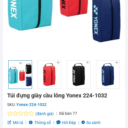
Túi đựng giày cầu lông Yonex 224-1032
SKU:
Yonex-224-1032
Đã bán
77
(đánh giá)
Được
Mô tả
Thông số
Hỏi Đáp
So sánh
xếp