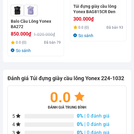
Túi đựng giày cầu lông
Yonex BAG815CR Đen
300.000
₫
Balo Cầu Lông Yonex
BA272
0.0 (0)
Đã bán
93
850.000
₫
1.020.000
₫
So sánh
Giá
Giá
0.0 (0)
Đã bán
79
gốc
hiện
So sánh
là:
tại
1.020.000₫.
là:
850.000₫.
Đánh giá Túi đựng giày cầu lông Yonex 224-1032
0.0
ĐÁNH GIÁ TRUNG BÌNH
0%
| 0 đánh giá
5
0%
| 0 đánh giá
4
0%
| 0 đánh giá
3