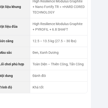
High Resilience Modulus Graphite
Vật liệu khung
+ Nano Fortify TR＋+HARD CORED
TECHNOLOGY
High Resilience Modulus Graphite
Vật liệu đũa
+ PYROFIL + 6.8 SHAFT
Sức căng
12.5 – 13.5 kg (27.5 – 30 lbs)
Màu sắc
Đen, Xanh Dương
Lối chơi phù hợp
Toàn Diện – Thiên Công, Tấn Công
Nội dung
Đánh đôi
Trình độ
Khá tốt