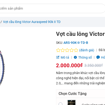
/
Vợt cầu lông Victor Auraspeed 90k II TD
Vợt cầu lông Victo
SKU:
ARS-90K-II-TD-B
Đã 
(đánh giá)
Được
Mô tả
Thông số
Hỏ
xếp
2.000.000
₫
hạng
3.350.000
₫
0.0
Giá
Giá
Nằm trong phân khúc vợt cầu lông
5
công nghệ hiện đại, nổi bật có t
sao
gốc
hiện
2.0,… mang đến những trải nghiệm
là:
tại
Chọn Cước Tặng
3.350.000₫.
là:
2.000.000₫.