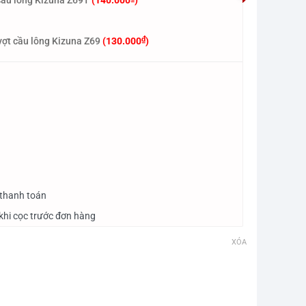
cầu lông Kizuna Z69T
(
140.000
)
₫
vợt cầu lông Kizuna Z69
(
130.000
)
 thanh toán
khi cọc trước đơn hàng
XÓA
k II TD số lượng