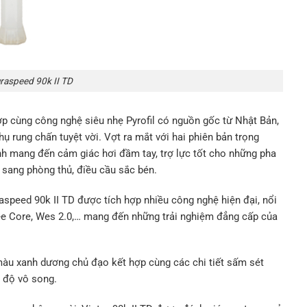
uraspeed 90k II TD
ợp cùng công nghệ siêu nhẹ Pyrofil có nguồn gốc từ Nhật Bản,
hụ rung chấn tuyệt vời. Vợt ra mắt với hai phiên bản trọng
ình mang đến cảm giác hơi đầm tay, trợ lực tốt cho những pha
sang phòng thủ, điều cầu sắc bén.
raspeed 90k II TD được tích hợp nhiều công nghệ hiện đại, nổi
ee Core, Wes 2.0,… mang đến những trải nghiệm đẳng cấp của
 màu xanh dương chủ đạo kết hợp cùng các chi tiết sấm sét
 độ vô song.