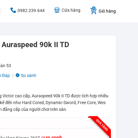
Cửa hàng
0982.239.644
Giỏ hàng
r Auraspeed 90k II TD
bán
53
i Đáp
So sánh
 Victor cao cấp, Auraspeed 90k II TD được tích hợp nhiều
hể kể đến như Hard Cored, Dynamic-Sword, Free Core, Wes
 đẳng cấp của người chơi trên sân.
QUÀ TẶNG
₫