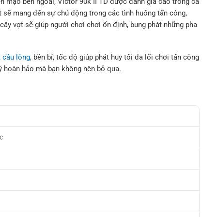
ện mạo bên ngoài, Victor 90k II TD được đánh giá cao trong cả
t sẽ mang đến sự chủ động trong các tình huống tấn công,
 cây vợt sẽ giúp người chơi chơi ổn định, bung phát những pha
t cầu lông
, bền bỉ, tốc độ giúp phát huy tối đa lối chơi tấn công
i ý hoàn hảo mà bạn không nên bỏ qua.
c