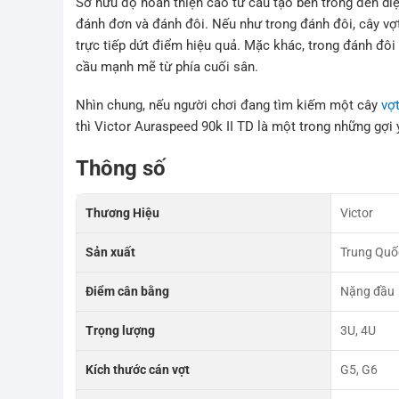
Sở hữu độ hoàn thiện cao từ cấu tạo bên trong đến di
đánh đơn và đánh đôi. Nếu như trong đánh đôi, cây vợ
trực tiếp dứt điểm hiệu quả. Mặc khác, trong đánh đôi
cầu mạnh mẽ từ phía cuối sân.
Nhìn chung, nếu người chơi đang tìm kiếm một cây
vợ
thì Victor Auraspeed 90k II TD là một trong những gợ
Thông số
Thương Hiệu
Victor
Sản xuất
Trung Quố
Điểm cân bằng
Nặng đầu
Trọng lượng
3U, 4U
Kích thước cán vợt
G5, G6