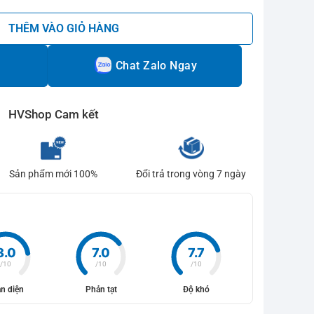
THÊM VÀO GIỎ HÀNG
Chat Zalo Ngay
HVShop Cam kết
Sản phẩm mới 100%
Đổi trả trong vòng 7 ngày
8.0
7.0
7.7
/10
/10
/10
n diện
Phản tạt
Độ khó