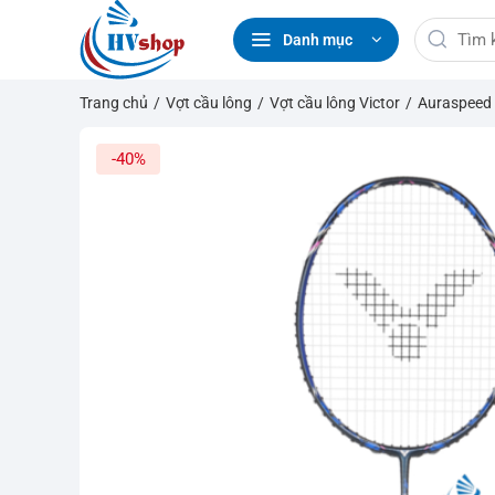
Bỏ
Tìm
qua
Danh mục
kiếm:
nội
dung
Trang chủ
/
Vợt cầu lông
/
Vợt cầu lông Victor
/
Auraspeed
-40%