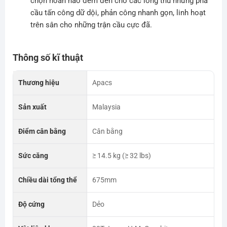
chọn hoàn hảo đem đến cho các lông thủ những pha
cầu tấn công dữ dội, phản công nhanh gọn, linh hoạt
trên sân cho những trận cầu cực đã.
Thông số kĩ thuật
Thương hiệu
Apacs
Sản xuất
Malaysia
Điểm cân bằng
Cân bằng
Sức căng
≥ 14.5 kg (≥ 32 lbs)
Chiều dài tổng thể
675mm
Độ cứng
Dẻo