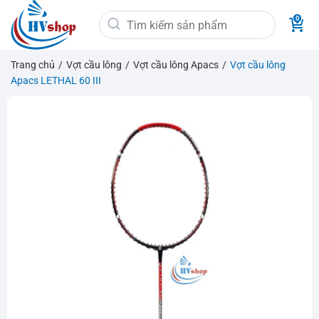
Bỏ
Tìm
qua
kiếm:
nội
dung
Trang chủ
/
Vợt cầu lông
/
Vợt cầu lông Apacs
/
Vợt cầu lông
Apacs LETHAL 60 III