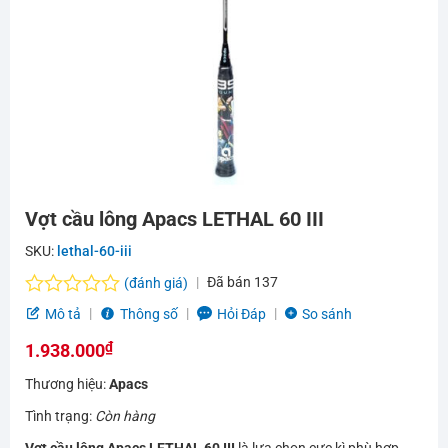
Vợt cầu lông Apacs LETHAL 60 III
SKU:
lethal-60-iii
Đã bán
137
(đánh giá)
Được
Mô tả
Thông số
Hỏi Đáp
So sánh
xếp
₫
hạng
1.938.000
0.0
Thương hiệu:
Apacs
5
sao
Tình trạng:
Còn hàng
Vợt cầu lông Apacs LETHAL 60 III
là lựa chọn cực kì phù hợp