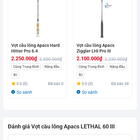
Vợt cầu lông Apacs Hard
Vợt cầu lông Apacs
Hitter Pro 6.4
Ziggler LHI Pro III
2.250.000
₫
2.100.000
₫
2.530.000
₫
2.230.000
₫
Giá
Giá
Giá
Giá
Cứng Trung Bình
Nặng đầu
Cứng Trung Bình
Nặng đầu
gốc
hiện
gốc
hiện
4U
4U
là:
tại
là:
tại
0.0 (0)
Đã bán
0
0.0 (0)
Đã bán
34
2.530.000₫.
là:
2.230.000₫.
là:
So sánh
So sánh
2.250.000₫.
2.100.000₫.
Đánh giá Vợt cầu lông Apacs LETHAL 60 III