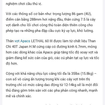
nghiệm chơi cầu thú vị.
Với các thông số cơ bản như: trọng lượng 86 gam (4U),
điểm cân bằng 288mm hơi nặng đầu, thân cứng 7.5 là cây
vợt dành cho lối chơi công thủ toàn diện thiên công cho
phép tạo ra những pha đập cầu cực kỳ uy lực, khó lường.
Thân
vợt Apacs
LETHAL 60 III được làm từ chất liệu Than
Chì 40T Japan H.M cứng cáp có đường kính 6.7mm, mỏng
hơn các dòng khác của Apacs giúp tăng tốc độ xoay vợt và
giảm đáng kể sức cản của gió, các cú phản tạt uy lực và tốc
độ hơn.
Cộng với khả năng chịu lực căng tối đa là 35lbs (15.8kg) –
con số vô cùng ấn tượng trong khi các cây vợt trên thị
trường chỉ có mức căng dao động từ 12-14kg sẽ là một đối
thủ đáng gờm trên sân với các pha phản công nhanh, mạnh
mẽ và chính xác.