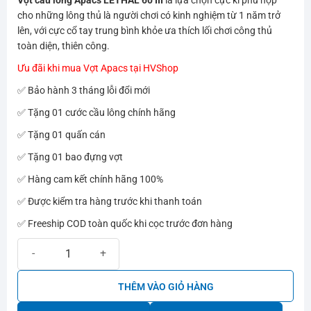
cho những lông thủ là người chơi có kinh nghiệm từ 1 năm trở
lên, với cực cổ tay trung bình khỏe ưa thích lối chơi công thủ
toàn diện, thiên công.
Ưu đãi khi mua Vợt Apacs tại HVShop
✅ Bảo hành 3 tháng lỗi đổi mới
✅ Tặng 01 cước cầu lông chính hãng
✅ Tặng 01 quấn cán
✅ Tặng 01 bao đựng vợt
✅ Hàng cam kết chính hãng 100%
✅ Được kiểm tra hàng trước khi thanh toán
✅ Freeship COD toàn quốc khi cọc trước đơn hàng
Vợt cầu lông Apacs LETHAL 60 III số lượng
THÊM VÀO GIỎ HÀNG