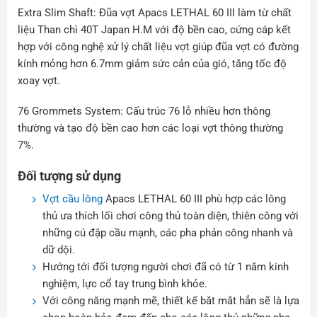
Extra Slim Shaft: Đũa vợt Apacs LETHAL 60 III làm từ chất
liệu Than chì 40T Japan H.M với độ bền cao, cứng cáp kết
hợp với công nghệ xử lý chất liệu vợt giúp đũa vợt có đường
kính mỏng hơn 6.7mm giảm sức cản của gió, tăng tốc độ
xoay vợt.
76 Grommets System: Cấu trúc 76 lỗ nhiều hơn thông
thường và tạo độ bền cao hơn các loại vợt thông thường
7%.
Đối tượng sử dụng
Vợt cầu lông
Apacs LETHAL 60 III phù hợp các lông
thủ ưa thích lối chơi công thủ toàn diện, thiên công với
những cú đập cầu mạnh, các pha phản công nhanh và
dữ dội.
Hướng tới đối tượng người chơi đã có từ 1 năm kinh
nghiệm, lực cổ tay trung bình khỏe.
Với công năng mạnh mẽ, thiết kế bắt mắt hẳn sẽ là lựa