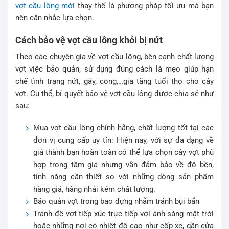
vợt cầu lông mới
thay thế là phương pháp tối ưu mà bạn
nên cân nhắc lựa chọn.
Cách bảo vệ vợt cầu lông khỏi bị nứt
Theo các chuyên gia về vợt cầu lông, bên cạnh chất lượng
vợt việc bảo quản, sử dụng đúng cách là mẹo giúp hạn
chế tình trạng nứt, gãy, cong,…gia tăng tuổi thọ cho cây
vợt. Cụ thể, bí quyết bảo vệ vợt cầu lông được chia sẻ như
sau:
Mua vợt cầu lông chính hãng, chất lượng tốt tại các
đơn vị cung cấp uy tín: Hiện nay, với sự đa dạng về
giá thành bạn hoàn toàn có thể lựa chọn cây vợt phù
hợp trong tầm giá nhưng vẫn đảm bảo về độ bền,
tính năng cần thiết so với những dòng sản phẩm
hàng giả, hàng nhái kém chất lượng.
Bảo quản vợt trong bao đựng nhằm tránh bụi bẩn
Tránh để vợt tiếp xúc trực tiếp với ánh sáng mặt trời
hoặc những nơi có nhiệt độ cao như cốp xe, gần cửa