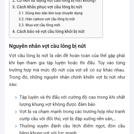
Có nên sử dụng vợt cầu lông bị nứt không?
Cách khắc phục vợt cầu lông bị nứt
Dùng keo dán kim loại chuyên dụng
Hàn carbon vợt cầu lông bị nứt
Mua vợt cầu lông mới
Cách bảo vệ vợt cầu lông khỏi bị nứt
Nguyên nhân vợt cầu lông bị nứt
Vợt cầu lông bị nứt là vấn đề hoàn toàn của thể gặp phải
khi bạn tham gia tập luyện hoặc thi đấu. Tùy vào từng
trường hợp mà mức độ nứt của vợt sẽ có sự khác nhau.
Trong đó, những nguyên nhân chính khiến vợt bị nứt như
sau:
Tập luyện và thi đấu với cường độ cao trong khi chất
lượng khung vợt không được đảm bảo
Vợt bị va chạm mạnh trong các trường hợp như tranh
cướp cầu với đối thủ, vợt bị đập xuống nền sân,…
Thường xuyên đánh cầu lệch điểm ngọt, đón cầu
bằng khung vợt với lực mạnh