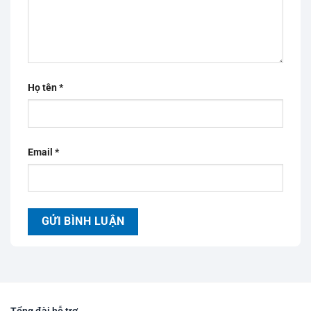
Họ tên
*
Email
*
Tổng đài hỗ trợ