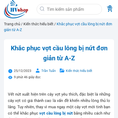
Bỏ
Tìm
qua
kiếm:
nội
dung
Trang chủ
/
Kiến thức hiểu biết
/
Khắc phục vợt cầu lông bị nứt đơn
giản từ A-Z
Khắc phục vợt cầu lông bị nứt đơn
giản từ A-Z
25/12/2023
Trần Tuấn
Kiến thức hiểu biết
9 phút 46 giây đọc
Vết nứt xuất hiện trên cây vợt yêu thích, đặc biệt là những
cây vợt có giá thành cao là vấn đề khiến nhiều lông thủ lo
lắng. Tuy nhiên, thay vì mua ngay một cây vợt mới tinh bạn
có thể khắc phục
vợt cầu lông bị nứt
bằng nhiều cách như