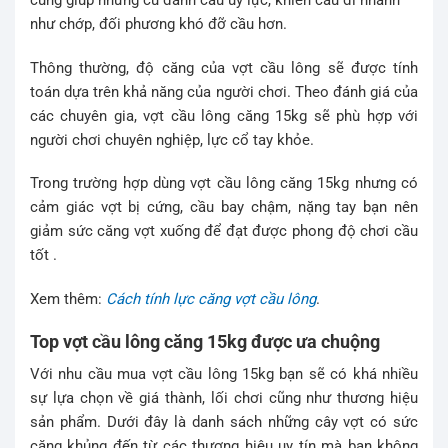
cũng giúp những cú đánh cầu uy lực, khiến cầu đi nhanh
như chớp, đối phương khó đỡ cầu hơn.
Thông thường, độ căng của vợt cầu lông sẽ được tính
toán dựa trên khả năng của người chơi. Theo đánh giá của
các chuyên gia, vợt cầu lông căng 15kg sẽ phù hợp với
người chơi chuyên nghiệp, lực cổ tay khỏe.
Trong trường hợp dùng vợt cầu lông căng 15kg nhưng có
cảm giác vợt bị cứng, cầu bay chậm, nặng tay bạn nên
giảm sức căng vợt xuống để đạt được phong độ chơi cầu
tốt .
Xem thêm:
Cách tính lực căng vợt cầu lông
.
Top vợt cầu lông căng 15kg được ưa chuộng
Với nhu cầu mua vợt cầu lông 15kg bạn sẽ có khá nhiều
sự lựa chọn về giá thành, lối chơi cũng như thương hiệu
sản phẩm. Dưới đây là danh sách những cây vợt có sức
căng khủng đến từ các thương hiệu uy tín mà bạn không