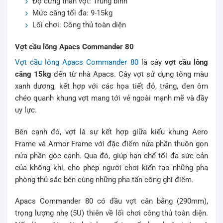
Độ cứng thân vợt: Trung bình
Mức căng tối đa: 9-15kg
Lối chơi: Công thủ toàn diện
Vợt cầu lông Apacs Commander 80
Vợt cầu lông Apacs Commander 80
là cây
vợt cầu lông
căng 15kg
đến từ nhà Apacs. Cây vợt sử dụng tông màu
xanh dương, kết hợp với các họa tiết đỏ, trắng, đen ôm
chéo quanh khung vợt mang tới vẻ ngoài mạnh mẽ và đầy
uy lực.
Bên cạnh đó, vợt là sự kết hợp giữa kiểu khung Aero
Frame và Armor Frame với đặc điểm nửa phần thuôn gọn
nửa phần góc cạnh. Qua đó, giúp hạn chế tối đa sức cản
của không khí, cho phép người chơi kiến tạo những pha
phòng thủ sắc bén cùng những pha tấn công ghi điểm.
Apacs Commander 80 có đầu vợt cân bằng (290mm),
trọng lượng nhẹ (5U) thiên về lối chơi công thủ toàn diện.