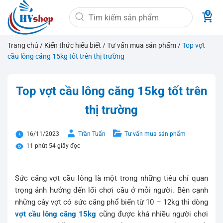
Bỏ
Tìm
qua
kiếm:
nội
dung
Trang chủ
/
Kiến thức hiểu biết
/
Tư vấn mua sản phẩm
/
Top vợt
cầu lông căng 15kg tốt trên thị trường
Top vợt cầu lông căng 15kg tốt trên
thị trường
16/11/2023
Trần Tuấn
Tư vấn mua sản phẩm
11 phút 54 giây đọc
Sức căng vợt cầu lông là một trong những tiêu chí quan
trọng ảnh hưởng đến lối chơi cầu ở mỗi người. Bên cạnh
những cây vợt có sức căng phổ biến từ 10 – 12kg thì dòng
vợt cầu lông căng 15kg
cũng được khá nhiều người chơi