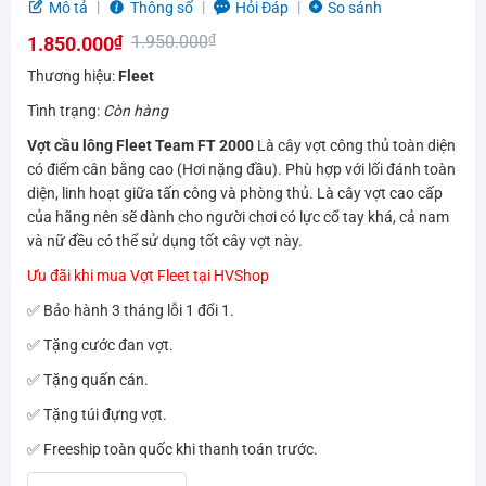
5.0
1
trên 5
Mô tả
Thông số
Hỏi Đáp
So sánh
dựa trên
1.950.000
₫
1.850.000
₫
đánh giá
Giá
Giá
Thương hiệu:
Fleet
gốc
hiện
Tình trạng:
Còn hàng
là:
tại
Vợt cầu lông Fleet Team FT 2000
Là cây vợt công thủ toàn diện
1.950.000₫.
là:
có điểm cân bằng cao (Hơi nặng đầu). Phù hợp với lối đánh toàn
1.850.000₫.
diện, linh hoạt giữa tấn công và phòng thủ. Là cây vợt cao cấp
của hãng nên sẽ dành cho người chơi có lực cổ tay khá, cả nam
và nữ đều có thể sử dụng tốt cây vợt này.
Ưu đãi khi mua Vợt Fleet tại HVShop
✅ Bảo hành 3 tháng lỗi 1 đổi 1.
✅ Tặng cước đan vợt.
✅ Tặng quấn cán.
✅ Tặng túi đựng vợt.
✅ Freeship toàn quốc khi thanh toán trước.
Vợt cầu lông Fleet Team FT 2000 | Đại dương mênh mông số lượng