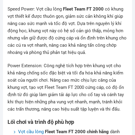
Speed Power: Vợt cầu lông
Fleet Team FT 2000
có khung
vợt thiết kế được thuôn gọn, giảm sức cản không khí giúp
nâng cao sức mạnh và tốc độ vợt. Dựa trên nguyên lý khí
động học, khung vợt này có hệ số cản gió thấp, mỏng hơn
nhưng vẫn giữ được độ cứng cáp và ổn định trên khung cho
các cú ra vợt nhanh, nâng cao khả năng tấn công chớp
nhoáng và phòng thủ phản tạt hiệu quả.
Power Extension: Công nghệ tích hợp trên khung vợt cho
khả năng chống sốc đặc biệt và tối đa hóa khả năng kiểm
soát của người chơi. Nâng cao mức chịu lực căng của
khung vợt, tạo vợt Fleet Team FT 2000 cứng cáp, có độ ổn
định từ đó giúp làm giảm tải áp lực cho cổ tay và cánh tay
khi thực hiện những pha vung vợt nhanh, mạnh, tránh khỏi
các trấn thương, nâng cao hiệu suất tập luyện và thi đấu.
Lối chơi và trình độ phù hợp
Vợt cầu lông
Fleet Team FT 2000 chính hãng
dành