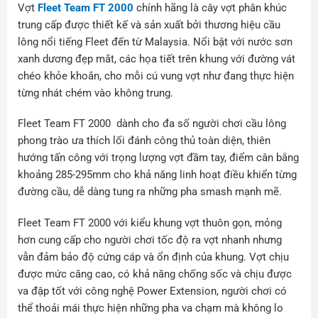
Vợt
Fleet Team FT 2000
chính hãng là cây vợt phân khúc
trung cấp được thiết kế và sản xuất bởi thương hiệu cầu
lông nổi tiếng Fleet đến từ Malaysia. Nổi bật với nước sơn
xanh dương đẹp mắt, các họa tiết trên khung với đường vát
chéo khỏe khoắn, cho mỗi cú vung vợt như đang thực hiện
từng nhát chém vào không trung.
Fleet Team FT 2000 dành cho đa số người chơi cầu lông
phong trào ưa thích lối đánh công thủ toàn diện, thiên
hướng tấn công với trọng lượng vợt đầm tay, điểm cân bằng
khoảng 285-295mm cho khả năng linh hoạt điều khiển từng
đường cầu, dễ dàng tung ra những pha smash mạnh mẽ.
Fleet Team FT 2000 với kiểu khung vợt thuôn gọn, mỏng
hơn cung cấp cho người chơi tốc độ ra vợt nhanh nhưng
vẫn đảm bảo độ cứng cáp và ổn định của khung. Vợt chịu
được mức căng cao, có khả năng chống sốc và chịu được
va đập tốt với công nghệ Power Extension, người chơi có
thể thoải mái thực hiện những pha va chạm mà không lo