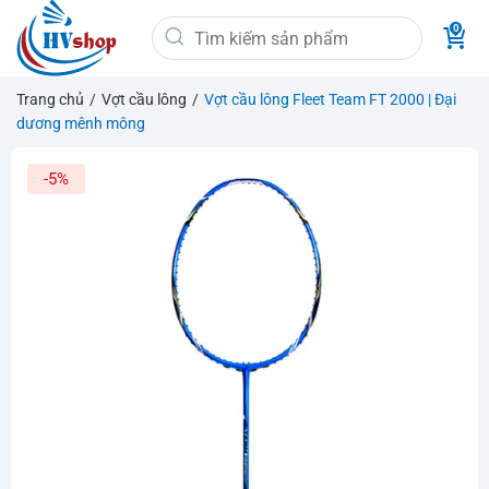
Bỏ
Tìm
qua
kiếm:
nội
dung
Trang chủ
/
Vợt cầu lông
/
Vợt cầu lông Fleet Team FT 2000 | Đại
dương mênh mông
-5%