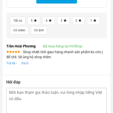
Tất cả
5
4
3
2
1
Có video
Có ảnh
Trần Hoài Phương
Đã mua hàng tại HVShop
Shop nhiệt tình giao hàng nhanh sản phẩm ko còn j
Được xếp
để chê. Sẽ ủng hộ shop thêm
hạng
5
5
sao
Trả lời
•
thích
Hỏi đáp