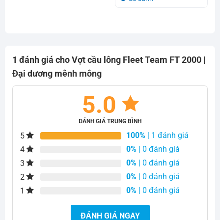
1.700.000₫.
1 đánh giá cho
Vợt cầu lông Fleet Team FT 2000 |
Đại dương mênh mông
5.0
ĐÁNH GIÁ TRUNG BÌNH
100%
| 1 đánh giá
5
0%
| 0 đánh giá
4
0%
| 0 đánh giá
3
0%
| 0 đánh giá
2
0%
| 0 đánh giá
1
ĐÁNH GIÁ NGAY