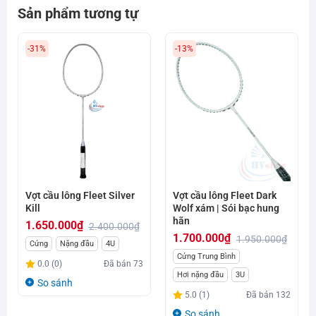
Sản phẩm tương tự
-31%
-13%
Vợt cầu lông Fleet Silver
Vợt cầu lông Fleet Dark
Kill
Wolf xám | Sói bạc hung
hãn
1.650.000
₫
2.400.000
₫
1.700.000
₫
1.950.000
₫
Giá
Giá
Cứng
Nặng đầu
4U
Giá
Giá
Cứng Trung Bình
gốc
hiện
0.0 (0)
Đã bán
73
gốc
hiện
là:
tại
Hơi nặng đầu
3U
So sánh
là:
tại
2.400.000₫.
là:
5.0 (1)
Đã bán
132
1.950.000₫.
là:
1.650.000₫.
So sánh