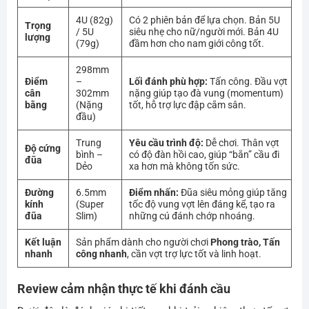
4U (82g)
Có 2 phiên bản để lựa chọn. Bản 5U
Trọng
/ 5U
siêu nhẹ cho nữ/người mới. Bản 4U
lượng
(79g)
đầm hơn cho nam giới công tốt.
298mm
Điểm
–
Lối đánh phù hợp:
Tấn công. Đầu vợt
cân
302mm
nặng giúp tạo đà vung (momentum)
bằng
(Nặng
tốt, hỗ trợ lực đập cắm sân.
đầu)
Trung
Yêu cầu trình độ:
Dễ chơi. Thân vợt
Độ cứng
bình –
có độ đàn hồi cao, giúp “bắn” cầu đi
đũa
Dẻo
xa hơn mà không tốn sức.
Đường
6.5mm
Điểm nhấn:
Đũa siêu mỏng giúp tăng
kính
(Super
tốc độ vung vợt lên đáng kể, tạo ra
đũa
Slim)
những cú đánh chớp nhoáng.
Kết luận
Sản phẩm dành cho người chơi
Phong trào, Tấn
nhanh
công nhanh
, cần vợt trợ lực tốt và linh hoạt.
Review cảm nhận thực tế khi đánh cầu