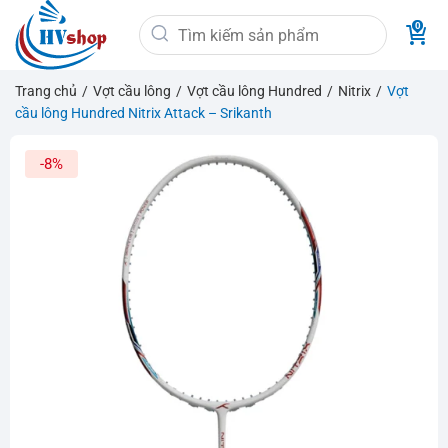
Bỏ
Tìm
qua
kiếm:
nội
dung
Trang chủ
/
Vợt cầu lông
/
Vợt cầu lông Hundred
/
Nitrix
/
Vợt
cầu lông Hundred Nitrix Attack – Srikanth
-8%