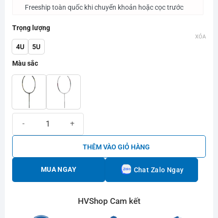
Freeship toàn quốc khi chuyển khoản hoặc cọc trước
Trọng lượng
XÓA
4U
5U
Màu sắc
Vợt cầu lông Hundred Nitrix Attack - Srikanth số lượng
THÊM VÀO GIỎ HÀNG
MUA NGAY
Chat Zalo Ngay
HVShop Cam kết