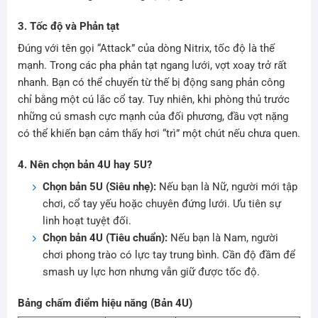
3. Tốc độ và Phản tạt
Đúng với tên gọi “Attack” của dòng Nitrix, tốc độ là thế
mạnh. Trong các pha phản tạt ngang lưới, vợt xoay trở rất
nhanh. Bạn có thể chuyển từ thế bị động sang phản công
chỉ bằng một cú lắc cổ tay. Tuy nhiên, khi phòng thủ trước
những cú smash cực mạnh của đối phương, đầu vợt nặng
có thể khiến bạn cảm thấy hơi “trì” một chút nếu chưa quen.
4. Nên chọn bản 4U hay 5U?
Chọn bản 5U (Siêu nhẹ):
Nếu bạn là Nữ, người mới tập
chơi, cổ tay yếu hoặc chuyên đứng lưới. Ưu tiên sự
linh hoạt tuyệt đối.
Chọn bản 4U (Tiêu chuẩn):
Nếu bạn là Nam, người
chơi phong trào có lực tay trung bình. Cần độ đầm để
smash uy lực hơn nhưng vẫn giữ được tốc độ.
Bảng chấm điểm hiệu năng (Bản 4U)