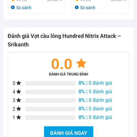
1.599.000₫.
là:
So sánh
So sánh
1.400.000₫.
Đánh giá Vợt cầu lông Hundred Nitrix Attack –
Srikanth
0.0
ĐÁNH GIÁ TRUNG BÌNH
0%
| 0 đánh giá
5
0%
| 0 đánh giá
4
0%
| 0 đánh giá
3
0%
| 0 đánh giá
2
0%
| 0 đánh giá
1
ĐÁNH GIÁ NGAY