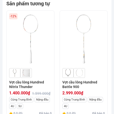
Sản phẩm tương tự
-12%
Vợt cầu lông Hundred
Vợt cầu lông Hundred
Nitrix Thunder
Battle 900
1.400.000
₫
2.999.000
₫
1.599.000
₫
Giá
Giá
Cứng Trung Bình
Nặng đầu
Cứng Trung Bình
Nặng đầu
gốc
hiện
4U
5U
4U
là:
tại
0.0 (0)
Đã bán
0
0.0 (0)
Đã bán
0