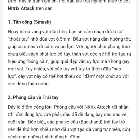
Dưới đây là đánh giá chi tiết sau khi trải nghiệm thực tế vợt
Nitrix Attack
trên sân:
1. Tấn công (Smash)
Ngay từ cú vung vợt đầu tiên, bạn sẽ cảm nhận được sự
“thoát tay” nhờ đũa vợt 6.5mm. Đầu vợt nặng dẫn hướng tốt,
giúp cú smash đi cắm và có lực. Với người chơi phong trào
chưa biết cách phát lực cổ tay, thân vợt dẻo sẽ hỗ trợ tạo ra
hiệu ứng “búng cầu”, giúp quả đập vẫn uy lực mà không gây
mỏi vai. Tuy nhiên, với các tay vợt tay to thích đập “bạo
lực”, cây vợt này có thể hơi thiếu độ “đầm” một chút so với
các dòng thân cứng.
2. Phông cầu và Trái tay
Đây là điểm cộng lớn. Phông cầu với Nitrix Attack rất nhàn.
Chỉ cần dùng lực vừa phải, cầu đã dễ dàng bay cao sâu về
cuối sân. Đặc biệt, các pha ve cầu (Backhand) trái tay trở
nên dễ thở hơn nhiều nhờ đầu vợt tạo đà vung tự nhiên, cứu
cánh cho những tình huống bị động.