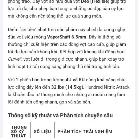
phong trào. Cây vợt sở hữu đũa vợt
Dẻo (Flexible)
giúp trợ
lực tối đa, cho phép bạn tung ra những cú đập cầu uy lực
mà không cần nền tảng thể lực quá sung mãn.
Điểm “ăn tiền” nhất trên sản phẩm này chính là công nghệ
đũa vợt siêu mỏng
VaporShaft 6.5mm
. Đây là thông số
thường chỉ xuất hiện trên các dòng vợt cao cấp, giúp giảm
tối đa lực cản không khí. Kết hợp với khung khí động học
Curve²
, vợt lướt đi trong gió cực nhanh, giúp bạn xoay trở
linh hoạt từ tấn công sang phòng thủ chỉ trong tích tắc.
Với 2 phiên bản trọng lượng
4U và 5U
cùng khả năng chịu
lực căng dây lên đến
32 lbs (14.5kg)
, Hundred Nitrix Attack
là khoản đầu tư thông minh cho những ai muốn nâng tầm
lối đánh tấn công nhanh, gọn và sắc bén.
Thông số kỹ thuật và Phân tích chuyên sâu
THÔNG
SỐ KỸ
SỐ LIỆU
PHÂN TÍCH TRẢI NGHIỆM
THUẬT