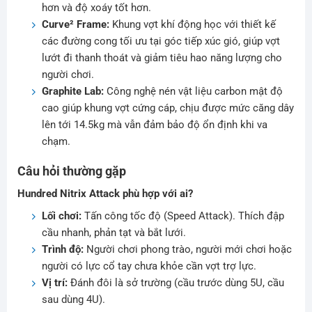
hơn và độ xoáy tốt hơn.
Curve² Frame:
Khung vợt khí động học với thiết kế
các đường cong tối ưu tại góc tiếp xúc gió, giúp vợt
lướt đi thanh thoát và giảm tiêu hao năng lượng cho
người chơi.
Graphite Lab:
Công nghệ nén vật liệu carbon mật độ
cao giúp khung vợt cứng cáp, chịu được mức căng dây
lên tới 14.5kg mà vẫn đảm bảo độ ổn định khi va
chạm.
Câu hỏi thường gặp
Hundred Nitrix Attack phù hợp với ai?
Lối chơi:
Tấn công tốc độ (Speed Attack). Thích đập
cầu nhanh, phản tạt và bắt lưới.
Trình độ:
Người chơi phong trào, người mới chơi hoặc
người có lực cổ tay chưa khỏe cần vợt trợ lực.
Vị trí:
Đánh đôi là sở trường (cầu trước dùng 5U, cầu
sau dùng 4U).