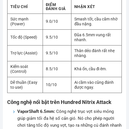
ĐIỂM
TIÊU CHÍ
NHẬN XÉT
ĐÁNH GIÁ
Sức mạnh
Smash tốt, cầu cắm nhờ
9.0/10
(Power)
đầu nặng.
Đũa 6.5mm vung rất
Tốc độ (Speed)
9.5/10
nhanh.
Thân dẻo đánh rất nhẹ
Trợ lực (Assist)
9.5/10
nhàng.
Kiểm soát
8.5/10
Khá ổn, cầu đi êm.
(Control)
Dễ thuần (Easy
Ai cầm vào cũng đánh
10/10
to use)
được ngay.
Công nghệ nổi bật trên Hundred Nitrix Attack
VaporShaft 6.5mm:
Công nghệ trục vợt siêu mỏng
giúp giảm tối đa hệ số cản gió. Nó cho phép người
chơi tăng tốc độ vung vợt, tạo ra những cú đánh nhanh