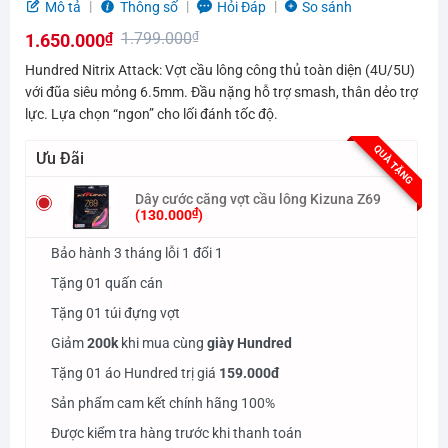
Được
Mô tả
Thông số
Hỏi Đáp
So sánh
xếp
1.799.000
₫
1.650.000
₫
hạng
0.0
Giá
Giá
Hundred Nitrix Attack: Vợt cầu lông công thủ toàn diện (4U/5U)
5
gốc
hiện
với đũa siêu mỏng 6.5mm. Đầu nặng hỗ trợ smash, thân dẻo trợ
sao
lực. Lựa chọn “ngon” cho lối đánh tốc độ.
là:
tại
1.799.000₫.
là:
QUÀ TẶNG
Ưu Đãi
1.650.000₫.
Dây cước căng vợt cầu lông Kizuna Z69
₫
(
130.000
)
Bảo hành 3 tháng lỗi 1 đổi 1
Tặng 01 quấn cán
Tặng 01 túi đựng vợt
Giảm
200k
khi mua cùng
giày Hundred
Tặng 01 áo Hundred trị giá
159.000đ
Sản phẩm cam kết chính hãng 100%
Được kiểm tra hàng trước khi thanh toán