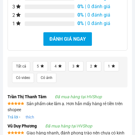
0%
| 0 đánh giá
3
0%
| 0 đánh giá
2
0%
| 0 đánh giá
1
ĐÁNH GIÁ NGAY
Tất cả
5
4
3
2
1
Có video
Có ảnh
Trần Thị Thanh Tâm
Đã mua hàng tại HVShop
Sản phẩm oke lắm ạ. Hơn hẳn mấy hàng rẻ tiền trên
Được xếp
shopee
hạng
5
5
sao
Trả lời
•
thích
Vũ Duy Phương
Đã mua hàng tại HVShop
Giao hàng nhanh, đánh phong trào nên chưa có kinh