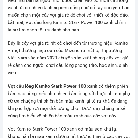
Nếu như bạn là người mới bước chân vào bộ môn cầu lông
và chưa có nhiều kinh nghiệm cũng như cổ tay còn yếu, bạn
muốn chọn một cây vợt giá rẻ dễ chơi với thiết kế độc đáo,
bắt mắt, Vợt cầu lông Kamito Stark Power 100 xanh chính
là sự lựa chọn tối ưu dành cho bạn.
Đây là cây vợt giá rẻ rất dễ chơi đến từ thương hiệu Kamito
– một thương hiệu con của Mizuno ra mắt tại thị trường
Việt Nam vào năm 2020 chuyên sản xuất những cây vợt giá
rẻ dành cho người chơi cầu lông phong trào, học sinh, sinh
viên.
Vợt cầu lông Kamito Stark Power 100 xanh
có thêm phiên
bản màu hồng, nếu như phiên bản hồng rất được chị em phụ
nữ ưa chuộng thì phiên bản màu xanh lại tỏ ra khá đa dạng
khi phù hợp với mọi đối tượng chơi. Dưới đây chúng ta sẽ
cùng tìm hiểu về phiên bản màu xanh của cây vợt này.
Vợt Kamito Stark Power 100 xanh có màu sơn khá lạ,
không hẳn là màu xanh dương rất thường thấy ở các cây vợt