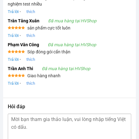
Được xếp
nghiệm test nhiều
hạng
5
5
sao
Trả lời
•
thích
Trân Tăng Xuân
Đã mua hàng tại HVShop
sản phẩm cực tốt luôn
Được xếp
Trả lời
•
thích
hạng
5
5
sao
Phạm Văn Công
Đã mua hàng tại HVShop
Sóp đóng gói cẩn thận
Được xếp
Trả lời
•
thích
hạng
5
5
sao
Trần Anh Thi
Đã mua hàng tại HVShop
Giao hàng nhanh
Được xếp
Trả lời
•
thích
hạng
5
5
sao
Hỏi đáp