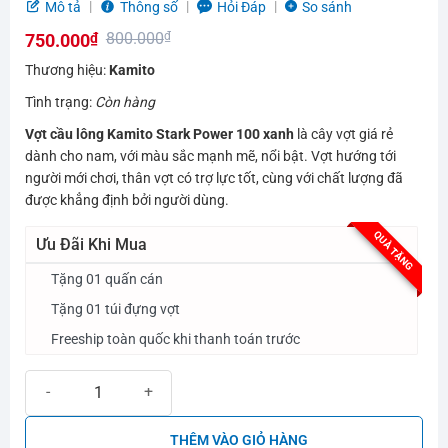
5.0
5
trên 5
Mô tả
Thông số
Hỏi Đáp
So sánh
dựa trên
800.000
₫
750.000
₫
đánh giá
Giá
Giá
Thương hiệu:
Kamito
gốc
hiện
Tình trạng:
Còn hàng
là:
tại
Vợt cầu lông Kamito Stark Power 100 xanh
là cây vợt giá rẻ
800.000₫.
là:
dành cho nam, với màu sắc mạnh mẽ, nổi bật. Vợt hướng tới
750.000₫.
người mới chơi, thân vợt có trợ lực tốt, cùng với chất lượng đã
được khẳng định bởi người dùng.
QUÀ TẶNG
Ưu Đãi Khi Mua
Tặng 01 quấn cán
Tặng 01 túi đựng vợt
Freeship toàn quốc khi thanh toán trước
Vợt cầu lông Kamito Stark Power 100 xanh | Bầu trời nhớ thương số
THÊM VÀO GIỎ HÀNG