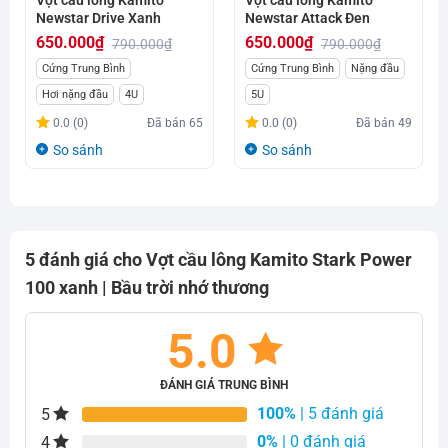
Newstar Drive Xanh
Newstar Attack Đen
650.000
₫
650.000
₫
790.000
₫
790.000
₫
Giá
Giá
Giá
Giá
Cứng Trung Bình
Cứng Trung Bình
Nặng đầu
gốc
hiện
gốc
hiện
Hơi nặng đầu
4U
5U
là:
tại
là:
tại
0.0 (0)
Đã bán
65
0.0 (0)
Đã bán
49
790.000₫.
là:
790.000₫.
là:
So sánh
So sánh
650.000₫.
650.000₫.
5 đánh giá cho
Vợt cầu lông Kamito Stark Power
100 xanh | Bầu trời nhớ thương
5.0
ĐÁNH GIÁ TRUNG BÌNH
100%
| 5 đánh giá
5
0%
| 0 đánh giá
4