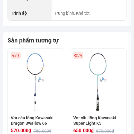
Trình độ
Trung bình, Khá tốt
Sản phẩm tương tự
-27%
-25%
Vợt cầu lông Kawasaki
Vợt cầu lông Kawasaki
Dragon Swallow 66
Super Light K5
570.000
₫
650.000
₫
780.000
₫
870.000
₫