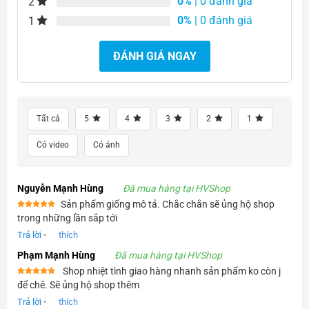
0%
| 0 đánh giá
2
0%
| 0 đánh giá
1
ĐÁNH GIÁ NGAY
Tất cả
5
4
3
2
1
Có video
Có ảnh
Nguyễn Mạnh Hùng
Đã mua hàng tại HVShop
Sản phẩm giống mô tả. Chắc chắn sẽ ủng hộ shop
Được xếp
trong những lần sắp tới
hạng
5
5
sao
Trả lời
•
thích
Phạm Mạnh Hùng
Đã mua hàng tại HVShop
Shop nhiệt tình giao hàng nhanh sản phẩm ko còn j
Được xếp
để chê. Sẽ ủng hộ shop thêm
hạng
5
5
sao
Trả lời
•
thích