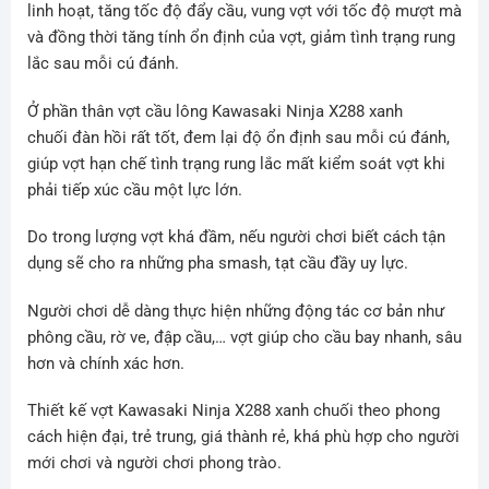
linh hoạt, tăng tốc độ đẩy cầu, vung vợt với tốc độ mượt mà
và đồng thời tăng tính ổn định của vợt, giảm tình trạng rung
lắc sau mỗi cú đánh.
Ở phần thân vợt cầu lông Kawasaki Ninja X288 xanh
chuối đàn hồi rất tốt, đem lại độ ổn định sau mỗi cú đánh,
giúp vợt hạn chế tình trạng rung lắc mất kiểm soát vợt khi
phải tiếp xúc cầu một lực lớn.
Do trong lượng vợt khá đầm, nếu người chơi biết cách tận
dụng sẽ cho ra những pha smash, tạt cầu đầy uy lực.
Người chơi dễ dàng thực hiện những động tác cơ bản như
phông cầu, rờ ve, đập cầu,… vợt giúp cho cầu bay nhanh, sâu
hơn và chính xác hơn.
Thiết kế vợt Kawasaki Ninja X288 xanh chuối theo phong
cách hiện đại, trẻ trung, giá thành rẻ, khá phù hợp cho người
mới chơi và người chơi phong trào.