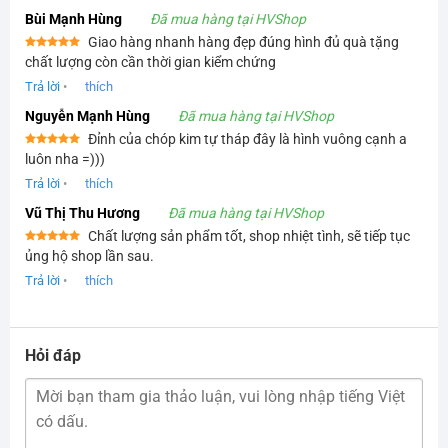
Bùi Mạnh Hùng
Đã mua hàng tại HVShop
Giao hàng nhanh hàng đẹp đúng hình đủ quà tặng
Được xếp
chất lượng còn cần thời gian kiểm chứng
hạng
5
5
sao
Trả lời
•
thích
Nguyễn Mạnh Hùng
Đã mua hàng tại HVShop
Đỉnh của chóp kim tự tháp đây là hình vuông cạnh a
Được xếp
luôn nha =)))
hạng
5
5
sao
Trả lời
•
thích
Vũ Thị Thu Hương
Đã mua hàng tại HVShop
Chất lượng sản phẩm tốt, shop nhiệt tình, sẽ tiếp tục
Được xếp
ủng hộ shop lần sau.
hạng
5
5
sao
Trả lời
•
thích
Hỏi đáp