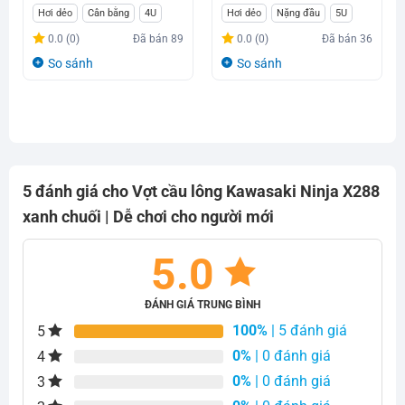
Giá
Giá
Giá
Giá
Hơi dẻo
Cân bằng
4U
Hơi dẻo
Nặng đầu
5U
gốc
hiện
gốc
hiện
0.0 (0)
Đã bán
89
0.0 (0)
Đã bán
36
là:
tại
là:
tại
So sánh
So sánh
780.000₫.
là:
870.000₫.
là:
570.000₫.
650.000₫.
5 đánh giá cho
Vợt cầu lông Kawasaki Ninja X288
xanh chuối | Dễ chơi cho người mới
5.0
ĐÁNH GIÁ TRUNG BÌNH
100%
| 5 đánh giá
5
0%
| 0 đánh giá
4
0%
| 0 đánh giá
3