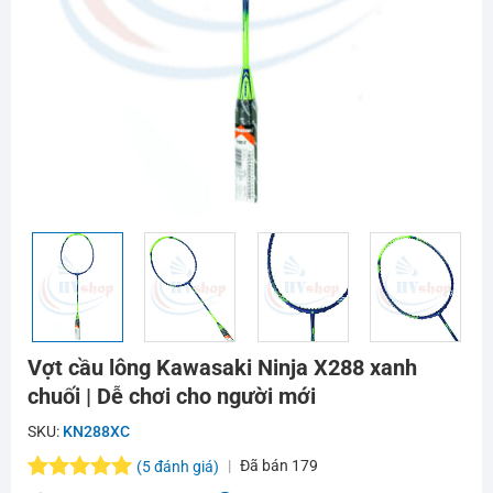
Vợt cầu lông Kawasaki Ninja X288 xanh
chuối | Dễ chơi cho người mới
SKU:
KN288XC
Đã bán
179
(
5
đánh giá)