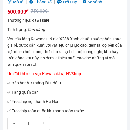
5.0
5
trên 5
Mô tả
Thông số
Hỏi Đáp
So sánh
dựa trên
750.000
₫
600.000
₫
đánh giá
Giá
Giá
Thương hiệu:
Kawasaki
gốc
hiện
Tình trạng:
Còn hàng
là:
tại
Vợt cầu lông Kawasaki Ninja X288 Xanh chuối thuộc phân khúc
750.000₫.
là:
giá rẻ, được sản xuất với vật liệu chịu lực cao, đem lại độ bền của
600.000₫.
vợt nhiều hơn, đồng thời cho ra sự tích hợp công nghệ khá hay
trên dòng vợt này, nó đem lại hiệu suất cao cho những ai mới
làm quen với vợt.
Ưu đãi khi mua Vợt Kawasaki tại HVShop
✅ Bảo hành 3 tháng lỗi 1 đổi 1
✅ Tặng quấn cán
✅ Freeship nội thành Hà Nội
✅ Freeship toàn quốc khi thanh toán trước
Vợt cầu lông Kawasaki Ninja X288 xanh chuối | Dễ chơi cho người 