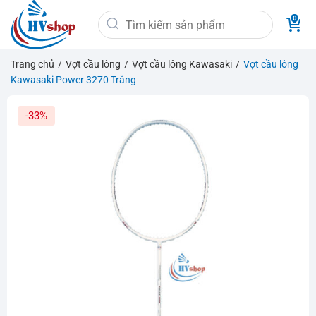
Bỏ
Tìm
qua
kiếm:
nội
dung
Trang chủ
/
Vợt cầu lông
/
Vợt cầu lông Kawasaki
/
Vợt cầu lông
Kawasaki Power 3270 Trắng
-33%