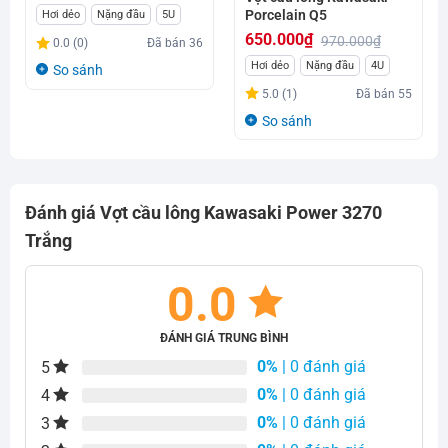
Giá
Giá
Porcelain Q5
Hơi dẻo
Nặng đầu
5U
gốc
hiện
650.000
₫
970.000
₫
0.0 (0)
Đã bán
36
là:
tại
Giá
Giá
Hơi dẻo
Nặng đầu
4U
So sánh
870.000₫.
là:
gốc
hiện
5.0 (1)
Đã bán
55
650.000₫.
là:
tại
So sánh
970.000₫.
là:
650.000₫.
Đánh giá Vợt cầu lông Kawasaki Power 3270
Trắng
0.0
ĐÁNH GIÁ TRUNG BÌNH
0%
| 0 đánh giá
5
0%
| 0 đánh giá
4
0%
| 0 đánh giá
3