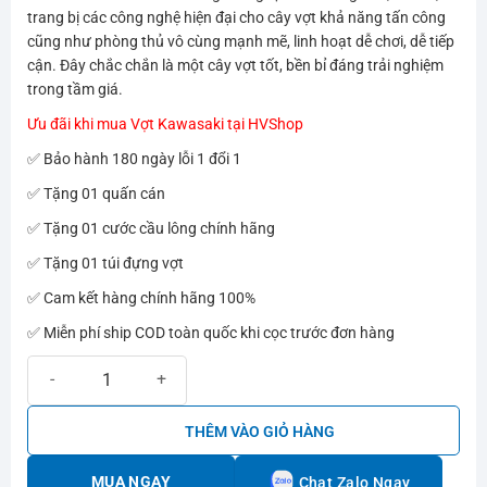
970.000₫.
là:
trang bị các công nghệ hiện đại cho cây vợt khả năng tấn công
650.000₫.
cũng như phòng thủ vô cùng mạnh mẽ, linh hoạt dễ chơi, dễ tiếp
cận. Đây chắc chắn là một cây vợt tốt, bền bỉ đáng trải nghiệm
trong tầm giá.
Ưu đãi khi mua Vợt Kawasaki tại HVShop
✅ Bảo hành 180 ngày lỗi 1 đổi 1
✅ Tặng 01 quấn cán
✅ Tặng 01 cước cầu lông chính hãng
✅ Tặng 01 túi đựng vợt
✅ Cam kết hàng chính hãng 100%
✅ Miễn phí ship COD toàn quốc khi cọc trước đơn hàng
Vợt cầu lông Kawasaki Power 3270 Trắng số lượng
THÊM VÀO GIỎ HÀNG
MUA NGAY
Chat Zalo Ngay