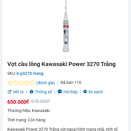
Vợt cầu lông Kawasaki Power 3270 Trắng
SKU:
k-p3270-trang
Đã bán
110
(đánh giá)
Được
Mô tả
Thông số
Hỏi Đáp
So sánh
xếp
970.000
₫
650.000
₫
hạng
0.0
Giá
Giá
Thương hiệu: Kawasaki
5
gốc
hiện
sao
Tình trạng: Còn hàng
là:
tại
Kawasaki Power 3270 Trắng với ngoại hình trang nhã, tinh tế,