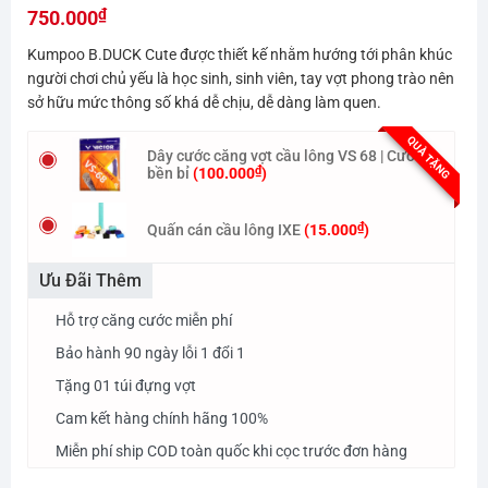
₫
hạng
750.000
0.0
Kumpoo B.DUCK Cute được thiết kế nhằm hướng tới phân khúc
5
sao
người chơi chủ yếu là học sinh, sinh viên, tay vợt phong trào nên
sở hữu mức thông số khá dễ chịu, dễ dàng làm quen.
QUÀ TẶNG
Dây cước căng vợt cầu lông VS 68 | Cước
₫
bền bỉ
(
100.000
)
₫
Quấn cán cầu lông IXE
(
15.000
)
Ưu Đãi Thêm
Hỗ trợ căng cước miễn phí
Bảo hành 90 ngày lỗi 1 đổi 1
Tặng 01 túi đựng vợt
Cam kết hàng chính hãng 100%
Miễn phí ship COD toàn quốc khi cọc trước đơn hàng