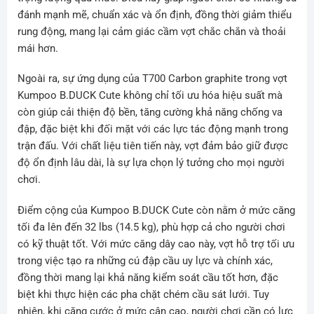
đánh mạnh mẽ, chuẩn xác và ổn định, đồng thời giảm thiểu
rung động, mang lại cảm giác cầm vợt chắc chắn và thoải
mái hơn.
Ngoài ra, sự ứng dụng của T700 Carbon graphite trong vợt
Kumpoo B.DUCK Cute không chỉ tối ưu hóa hiệu suất mà
còn giúp cải thiện độ bền, tăng cường khả năng chống va
đập, đặc biệt khi đối mặt với các lực tác động mạnh trong
trận đấu. Với chất liệu tiên tiến này, vợt đảm bảo giữ được
độ ổn định lâu dài, là sự lựa chọn lý tưởng cho mọi người
chơi.
Điểm cộng của Kumpoo B.DUCK Cute còn nằm ở mức căng
tối đa lên đến 32 lbs (14.5 kg), phù hợp cả cho người chơi
có kỹ thuật tốt. Với mức căng dây cao này, vợt hỗ trợ tối ưu
trong việc tạo ra những cú đập cầu uy lực và chính xác,
đồng thời mang lại khả năng kiểm soát cầu tốt hơn, đặc
biệt khi thực hiện các pha chặt chém cầu sát lưới. Tuy
nhiên, khi căng cước ở mức cân cao, người chơi cần có lực