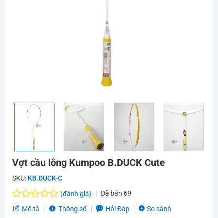
Vợt cầu lông Kumpoo B.DUCK Cute
SKU:
KB.DUCK-C
Đã bán
69
(đánh giá)
Được
Mô tả
Thông số
Hỏi Đáp
So sánh
xếp