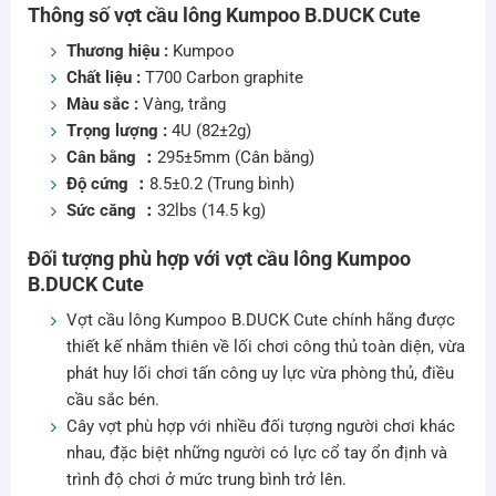
Thông số vợt cầu lông Kumpoo B.DUCK Cute
Thương hiệu :
Kumpoo
Chất liệu :
T700 Carbon graphite
Màu sắc :
Vàng, trắng
Trọng lượng :
4U (82±2g)
Cân bằng ：
295±5mm (Cân bằng)
Độ cứng ：
8.5±0.2 (Trung bình)
Sức căng ：
32lbs (14.5 kg)
Đối tượng phù hợp với vợt cầu lông Kumpoo
B.DUCK Cute
Vợt cầu lông Kumpoo B.DUCK Cute chính hãng được
thiết kế nhằm thiên về lối chơi công thủ toàn diện, vừa
phát huy lối chơi tấn công uy lực vừa phòng thủ, điều
cầu sắc bén.
Cây vợt phù hợp với nhiều đối tượng người chơi khác
nhau, đặc biệt những người có lực cổ tay ổn định và
trình độ chơi ở mức trung bình trở lên.