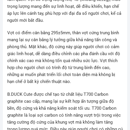
trọng lượng mang đến sự linh hoạt, dễ điều khiển, hạn chế
áp lực lên cánh tay, phù hợp với đại đa số người chơi, kể cả
người mới bắt đầu.
Vợt có điểm cân bằng 295±5mm, thân vợt cứng trung bình
mang lại sự cân bằng lý tưởng giữa khả năng tấn công và
phòng thủ. Mặt khác, độ cứng này giúp người chơi có cảm
giác linh hoạt, dễ dàng điều chỉnh các pha đánh cầu với độ
chính xác cao mà không tốn quá nhiều sức lực. Vợt thích
hợp cho người chơi có trình độ từ trung bình đến cao,
những ai muốn phát triển lối chơi toàn diện mà không bị
hạn chế ở bất kỳ chiến thuật nào.
B.DUCK Cute được chế tạo từ chất liệu T700 Carbon
graphite cao cấp, mang lại sự kết hợp ấn tượng giữa độ
bền, độ cứng và khả năng kiểm soát tối ưu. T700 Carbon
graphite là loại sợi carbon có tính năng vượt trội trong việc
tăng cường độ cứng của khung vợt mà không làm tăng
trọng lượng quá mức. Điều này giúp người chơi có những cú