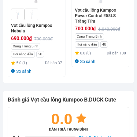
Vợt cầu lông Kumpoo
Power Control E58LS
Trắng Tím
Vợt cầu lông Kumpoo
700.000
₫
1.040.000
₫
Nebula
Giá
Giá
Cứng Trung Bình
690.000
₫
790.000
₫
gốc
hiện
Hơi nặng đầu
4U
Giá
Giá
Cứng Trung Bình
là:
tại
gốc
hiện
0.0 (0)
Đã bán
130
Hơi nặng đầu
5U
1.040.000₫.
là:
là:
tại
So sánh
5.0 (1)
Đã bán
37
700.000₫.
790.000₫.
là:
So sánh
690.000₫.
Đánh giá Vợt cầu lông Kumpoo B.DUCK Cute
0.0
ĐÁNH GIÁ TRUNG BÌNH