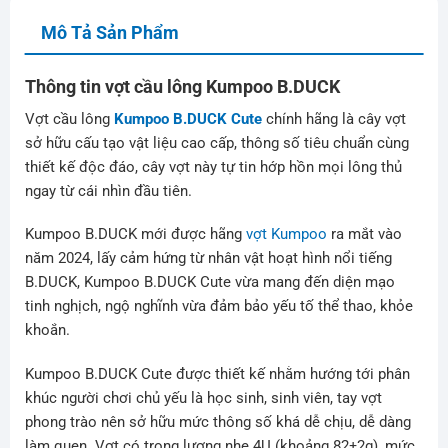
Mô Tả Sản Phẩm
Thông tin vợt cầu lông Kumpoo B.DUCK
Vợt cầu lông
Kumpoo B.DUCK Cute
chính hãng là cây vợt
sở hữu cấu tạo vật liệu cao cấp, thông số tiêu chuẩn cùng
thiết kế độc đáo, cây vợt này tự tin hớp hồn mọi lông thủ
ngay từ cái nhìn đầu tiên.
Kumpoo B.DUCK mới được hãng
vợt Kumpoo
ra mắt vào
năm 2024, lấy cảm hứng từ nhân vật hoạt hình nổi tiếng
B.DUCK, Kumpoo B.DUCK Cute vừa mang đến diện mạo
tinh nghịch, ngộ nghĩnh vừa đảm bảo yếu tố thể thao, khỏe
khoắn.
Kumpoo B.DUCK Cute được thiết kế nhằm hướng tới phân
khúc người chơi chủ yếu là học sinh, sinh viên, tay vợt
phong trào nên sở hữu mức thông số khá dễ chịu, dễ dàng
làm quen. Vợt có trọng lượng nhẹ 4U (khoảng 82±2g), mức