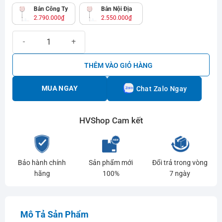
Bản Công Ty
Bản Nội Địa
2.790.000
₫
2.550.000
₫
Vợt cầu lông Lining 3D Calibar 600B | Vợt toàn diện số lượng
THÊM VÀO GIỎ HÀNG
MUA NGAY
Chat Zalo Ngay
HVShop Cam kết
Bảo hành chính
Sản phẩm mới
Đổi trả trong vòng
hãng
100%
7 ngày
Mô Tả Sản Phẩm