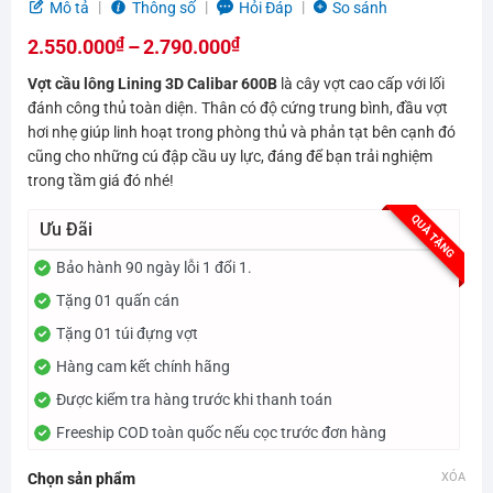
5.0
3
trên 5
Mô tả
Thông số
Hỏi Đáp
So sánh
dựa trên
₫
₫
đánh giá
2.550.000
–
2.790.000
Khoảng
Vợt cầu lông Lining 3D Calibar 600B
là cây vợt cao cấp với lối
giá:
đánh công thủ toàn diện. Thân có độ cứng trung bình, đầu vợt
hơi nhẹ giúp linh hoạt trong phòng thủ và phản tạt bên cạnh đó
từ
cũng cho những cú đập cầu uy lực, đáng để bạn trải nghiệm
2.550.000₫
trong tầm giá đó nhé!
đến
QUÀ TẶNG
2.790.000₫
Ưu Đãi
Bảo hành 90 ngày lỗi 1 đổi 1.
Tặng 01 quấn cán
Tặng 01 túi đựng vợt
Hàng cam kết chính hãng
Được kiểm tra hàng trước khi thanh toán
Freeship COD toàn quốc nếu cọc trước đơn hàng
Chọn sản phẩm
XÓA