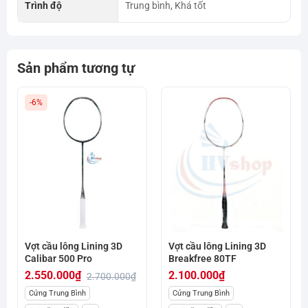
Trình độ
Trung bình, Khá tốt
Sản phẩm tương tự
-6%
Vợt cầu lông Lining 3D
Vợt cầu lông Lining 3D
Calibar 500 Pro
Breakfree 80TF
2.550.000
₫
2.100.000
₫
2.700.000
₫
Giá
Giá
Cứng Trung Bình
Cứng Trung Bình