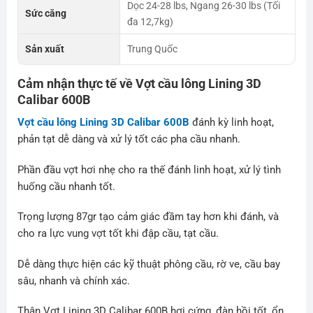
Dọc 24-28 lbs, Ngang 26-30 lbs (Tối
Sức căng
đa 12,7kg)
Sản xuất
Trung Quốc
Cảm nhận thực tế về Vợt cầu lông
Lining 3D
Calibar 600B
Vợt cầu lông Lining 3D Calibar 600B
đánh kỳ linh hoạt,
phản tạt dễ dàng và xử lý tốt các pha cầu nhanh.
Phần đầu vợt hơi nhẹ cho ra thế đánh linh hoạt, xử lý tình
huống cầu nhanh tốt.
Trọng lượng 87gr tạo cảm giác đầm tay hơn khi đánh, và
cho ra lực vung vợt tốt khi đập cầu, tạt cầu.
Dễ dàng thực hiện các kỹ thuật phông cầu, rờ ve, cầu bay
sâu, nhanh và chính xác.
Thân Vợt Lining 3D Calibar 600B hơi cứng ,đàn hồi tốt, ổn