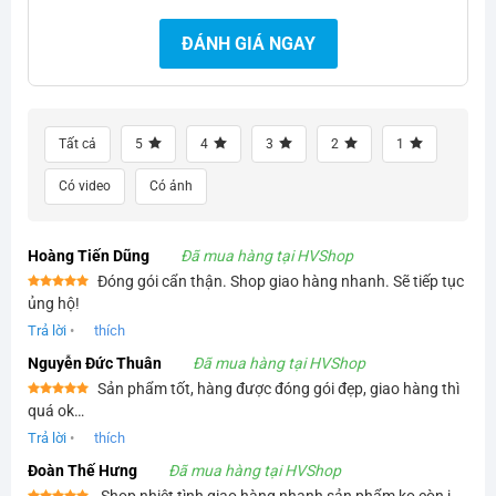
ĐÁNH GIÁ NGAY
Tất cả
5
4
3
2
1
Có video
Có ảnh
Hoàng Tiến Dũng
Đã mua hàng tại HVShop
Đóng gói cẩn thận. Shop giao hàng nhanh. Sẽ tiếp tục
Được xếp
ủng hộ!
hạng
5
5
sao
Trả lời
•
thích
Nguyễn Đức Thuân
Đã mua hàng tại HVShop
Sản phẩm tốt, hàng được đóng gói đẹp, giao hàng thì
Được xếp
quá ok…
hạng
5
5
sao
Trả lời
•
thích
Đoàn Thế Hưng
Đã mua hàng tại HVShop