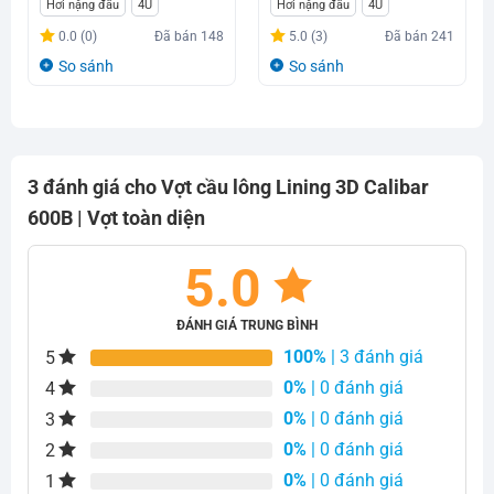
gốc
hiện
Hơi nặng đầu
4U
Hơi nặng đầu
4U
là:
tại
0.0 (0)
Đã bán
148
5.0 (3)
Đã bán
241
2.700.000₫.
là:
So sánh
So sánh
2.550.000₫.
3 đánh giá cho
Vợt cầu lông Lining 3D Calibar
600B | Vợt toàn diện
5.0
ĐÁNH GIÁ TRUNG BÌNH
100%
| 3 đánh giá
5
0%
| 0 đánh giá
4
0%
| 0 đánh giá
3
0%
| 0 đánh giá
2
0%
| 0 đánh giá
1