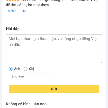
Shop nhiệt tình giao hàng nhanh sản phẩm ko còn j
Được xếp
để chê. Sẽ ủng hộ shop thêm
hạng
5
5
sao
Trả lời
•
thích
Hỏi đáp
Anh
Chị
GỬI
Không có bình luận nào