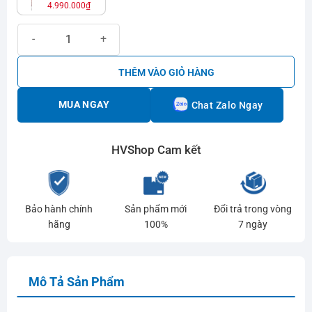
4.990.000
₫
Vợt cầu lông Lining Axforce 90 Horse New Year 2026 số lượng
THÊM VÀO GIỎ HÀNG
MUA NGAY
Chat Zalo Ngay
HVShop Cam kết
Bảo hành chính
Sản phẩm mới
Đổi trả trong vòng
hãng
100%
7 ngày
Mô Tả Sản Phẩm