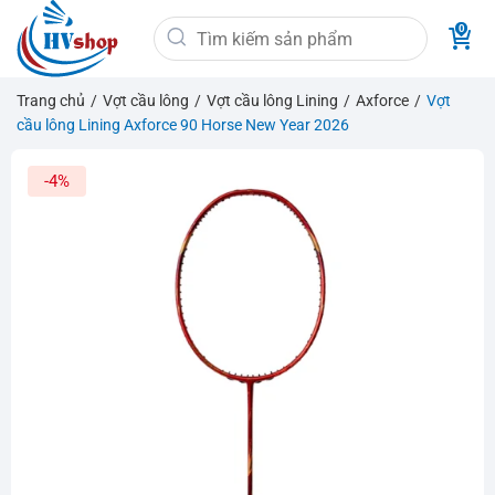
Bỏ
Tìm
qua
kiếm:
nội
dung
Trang chủ
/
Vợt cầu lông
/
Vợt cầu lông Lining
/
Axforce
/
Vợt
cầu lông Lining Axforce 90 Horse New Year 2026
-4%