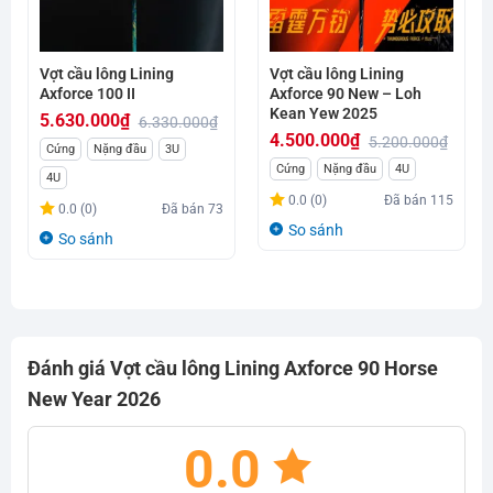
Vợt cầu lông Lining
Vợt cầu lông Lining
Axforce 100 II
Axforce 90 New – Loh
Kean Yew 2025
5.630.000
₫
6.330.000
₫
4.500.000
₫
5.200.000
₫
Giá
Giá
Cứng
Nặng đầu
3U
Giá
Giá
Cứng
Nặng đầu
4U
gốc
hiện
4U
gốc
hiện
là:
tại
0.0 (0)
Đã bán
115
0.0 (0)
Đã bán
73
là:
tại
6.330.000₫.
là:
So sánh
So sánh
5.200.000₫.
là:
5.630.000₫.
4.500.000₫.
Đánh giá Vợt cầu lông Lining Axforce 90 Horse
New Year 2026
0.0