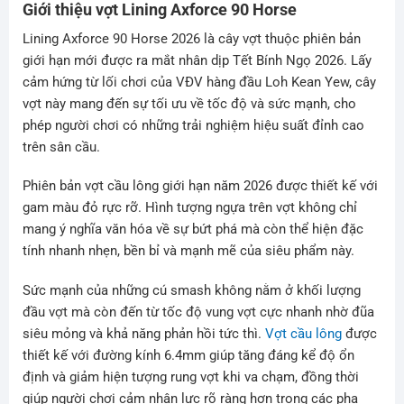
Giới thiệu vợt Lining Axforce 90 Horse
Lining Axforce 90 Horse 2026 là cây vợt thuộc phiên bản
giới hạn mới được ra mắt nhân dịp Tết Bính Ngọ 2026. Lấy
cảm hứng từ lối chơi của VĐV hàng đầu Loh Kean Yew, cây
vợt này mang đến sự tối ưu về tốc độ và sức mạnh, cho
phép người chơi có những trải nghiệm hiệu suất đỉnh cao
trên sân cầu.
Phiên bản vợt cầu lông giới hạn năm 2026 được thiết kế với
gam màu đỏ rực rỡ. Hình tượng ngựa trên vợt không chỉ
mang ý nghĩa văn hóa về sự bứt phá mà còn thể hiện đặc
tính nhanh nhẹn, bền bỉ và mạnh mẽ của siêu phẩm này.
Sức mạnh của những cú smash không nằm ở khối lượng
đầu vợt mà còn đến từ tốc độ vung vợt cực nhanh nhờ đũa
siêu mỏng và khả năng phản hồi tức thì.
Vợt cầu lông
được
thiết kế với đường kính 6.4mm giúp tăng đáng kể độ ổn
định và giảm hiện tượng rung vợt khi va chạm, đồng thời
giúp người chơi cảm nhận lực rõ ràng hơn trong các pha