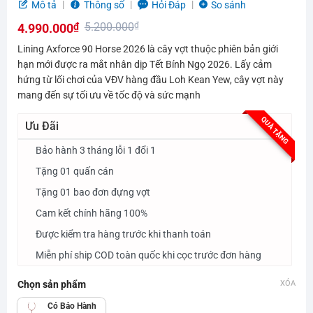
Được
Mô tả
Thông số
Hỏi Đáp
So sánh
xếp
5.200.000
₫
4.990.000
₫
hạng
0.0
Giá
Giá
Lining Axforce 90 Horse 2026 là cây vợt thuộc phiên bản giới
5
gốc
hiện
hạn mới được ra mắt nhân dịp Tết Bính Ngọ 2026. Lấy cảm
sao
hứng từ lối chơi của VĐV hàng đầu Loh Kean Yew, cây vợt này
là:
tại
mang đến sự tối ưu về tốc độ và sức mạnh
5.200.000₫.
là:
4.990.000₫.
QUÀ TẶNG
Ưu Đãi
Bảo hành 3 tháng lỗi 1 đổi 1
Tặng 01 quấn cán
Tặng 01 bao đơn đựng vợt
Cam kết chính hãng 100%
Được kiểm tra hàng trước khi thanh toán
Miễn phí ship COD toàn quốc khi cọc trước đơn hàng
Chọn sản phẩm
XÓA
Có Bảo Hành