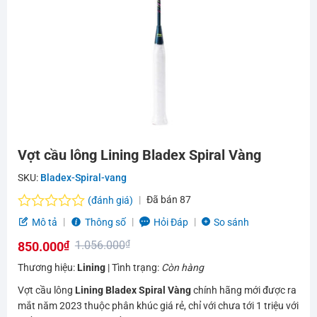
Vợt cầu lông Lining Bladex Spiral Vàng
SKU:
Bladex-Spiral-vang
Đã bán
87
(đánh giá)
Được
Mô tả
Thông số
Hỏi Đáp
So sánh
xếp
1.056.000
₫
850.000
₫
hạng
0.0
Giá
Giá
Thương hiệu:
Lining
| Tình trạng:
Còn hàng
5
gốc
hiện
sao
Vợt cầu lông
Lining Bladex Spiral Vàng
chính hãng mới được ra
là:
tại
mắt năm 2023 thuộc phân khúc giá rẻ, chỉ với chưa tới 1 triệu với