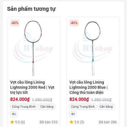
Sản phẩm tương tự
-40%
-40%
Vợt cầu lông Lining
Vợt cầu lông Lining
Lightning 2000 Red | Vợt
Lightning 2000 Blue |
trợ lực tốt
Công thủ toàn diện
824.000
₫
824.000
₫
1.380.000
₫
1.380.000
₫
Giá
Giá
Giá
Giá
Cứng Trung Bình
Cân bằng
Cứng Trung Bình
Cân bằng
gốc
hiện
gốc
hiện
4U
4U
là:
tại
là:
tại
5.0 (6)
Đã bán
233
5.0 (5)
Đã bán
286