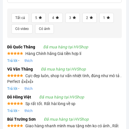
Tất cả
5
4
3
2
1
Có video
Có ảnh
Đỗ Quốc Thắng
Đã mua hàng tại HVShop
Hàng Chính hãng Giá tiền hợp lí
Được xếp
Trả lời
•
thích
hạng
5
5
sao
Vũ Văn Thắng
Đã mua hàng tại HVShop
Cực đẹp luôn, shop tư vấn nhiệt tình, đúng như mô tả .
Được xếp
Perfect 👍👍👍
hạng
5
5
sao
Trả lời
•
thích
Đỗ Hồng Việt
Đã mua hàng tại HVShop
Sp rất tốt. Rất hài lòng về sp
Được xếp
Trả lời
•
thích
hạng
5
5
sao
Bùi Trường Sơn
Đã mua hàng tại HVShop
Giao hàng nhanh mình mua tặng nên ko có ảnh , Rất