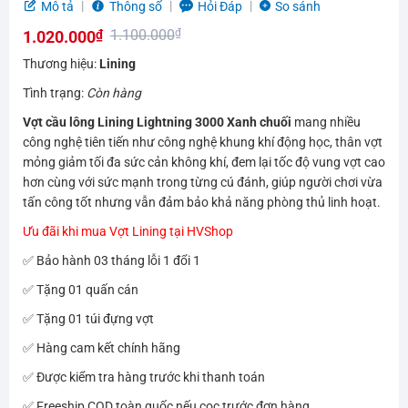
5.0
5
trên 5
Mô tả
Thông số
Hỏi Đáp
So sánh
dựa trên
1.100.000
₫
1.020.000
₫
đánh giá
Giá
Giá
Thương hiệu:
Lining
gốc
hiện
Tình trạng:
Còn hàng
là:
tại
Vợt cầu lông Lining Lightning 3000 Xanh chuối
mang nhiều
1.100.000₫.
là:
công nghệ tiên tiến như công nghệ khung khí động học, thân vợt
1.020.000₫.
mỏng giảm tối đa sức cản không khí, đem lại tốc độ vung vợt cao
hơn cùng với sức mạnh trong từng cú đánh, giúp người chơi vừa
tấn công tốt nhưng vẫn đảm bảo khả năng phòng thủ linh hoạt.
Ưu đãi khi mua Vợt Lining tại HVShop
✅ Bảo hành 03 tháng lỗi 1 đổi 1
✅ Tặng 01 quấn cán
✅ Tặng 01 túi đựng vợt
✅ Hàng cam kết chính hãng
✅ Được kiểm tra hàng trước khi thanh toán
✅ Freeship COD toàn quốc nếu cọc trước đơn hàng