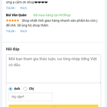
Được xếp
ưng ạ cảm ơn shop❤️❤️❤️❤️
hạng
5
5
sao
Trả lời
•
thích
Bùi Văn Quân
Đã mua hàng tại HVShop
Shop nhiệt tình giao hàng nhanh sản phẩm ko còn j
Được xếp
để chê. Sẽ ủng hộ shop thêm
hạng
5
5
sao
Trả lời
•
thích
Hỏi đáp
Anh
Chị