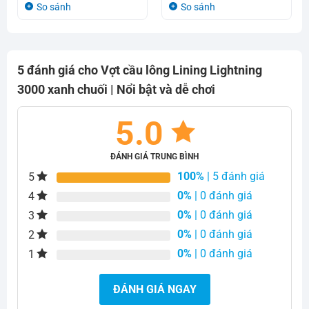
1.380.000₫.
là:
1.380.000₫.
là:
So sánh
So sánh
824.000₫.
824.000₫.
5 đánh giá cho
Vợt cầu lông Lining Lightning
3000 xanh chuối | Nổi bật và dễ chơi
5.0
ĐÁNH GIÁ TRUNG BÌNH
100%
| 5 đánh giá
5
0%
| 0 đánh giá
4
0%
| 0 đánh giá
3
0%
| 0 đánh giá
2
0%
| 0 đánh giá
1
ĐÁNH GIÁ NGAY