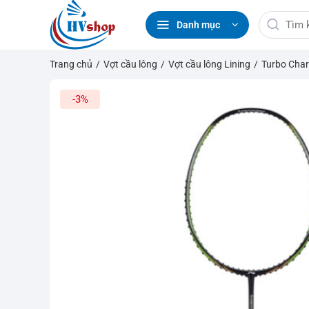
Bỏ
Tìm
qua
Danh mục
kiếm:
nội
dung
Trang chủ
/
Vợt cầu lông
/
Vợt cầu lông Lining
/
Turbo Char
-3%