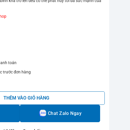
 bình khá trở lên đều có thể phát huy tối đa sức mạnh của
Shop
hanh toán
c trước đơn hàng
ng 50D | Vợt phản tạt tốc độ số lượng
THÊM VÀO GIỎ HÀNG
Chat Zalo Ngay