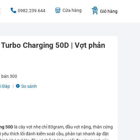
Cửa hàng
0982.239.644
Giỏ hàng
g Turbo Charging 50D | Vợt phản
 bán
300
i Đáp
So sánh
ing 50D
là cây vợt nhẹ chỉ 83gram, đầu vợt nặng, thân cứng
i yêu thích lối đánh kiểm soát cầu, phản tạt nhanh áp đặt