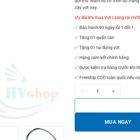
đối thủ. Nam nữ có trình độ trung
cây vợt này.
1.700.000₫.
Ưu đãi khi mua Vợt Lining tại HV
✅ Bảo hành 90 ngày lỗi 1 đổi 1.
✅ Tặng 01 quấn cán
✅ Tặng 01 túi đựng vợt
✅ Hàng cam kết chính hãng
✅ Được kiểm tra hàng trước khi t
✅ Freeship COD toàn quốc nếu cọ
Vợt cầu lông Lining Turbo Chargi
MUA NGAY