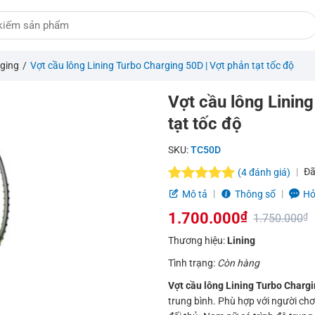
ging
/
Vợt cầu lông Lining Turbo Charging 50D | Vợt phản tạt tốc độ
Vợt cầu lông Linin
tạt tốc độ
SKU:
TC50D
Đã
(
4
đánh giá)
5.0
4
trên 5
Mô tả
Thông số
Hỏ
dựa trên
1.700.000
₫
đánh giá
1.750.000
₫
Giá
Giá
Thương hiệu:
Lining
gốc
hiện
Tình trạng:
Còn hàng
là:
tại
Vợt cầu lông Lining Turbo Charg
trung bình. Phù hợp với người chơ
1.750.000₫.
là: