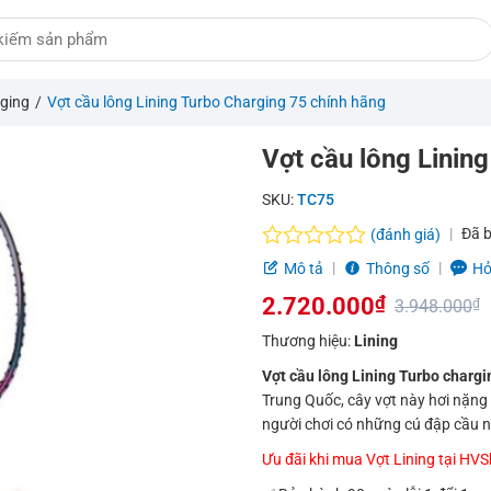
ging
/
Vợt cầu lông Lining Turbo Charging 75 chính hãng
Vợt cầu lông Linin
SKU:
TC75
Đã 
(đánh giá)
Được
Mô tả
Thông số
Hỏ
xếp
2.720.000
₫
hạng
3.948.000
₫
0.0
Giá
Giá
Thương hiệu:
Lining
5
sao
gốc
hiện
Vợt cầu lông Lining Turbo chargi
Trung Quốc, cây vợt này hơi nặng 
là:
tại
người chơi có những cú đập cầu nặ
3.948.000₫.
là:
Ưu đãi khi mua Vợt Lining tại HV
2.720.000₫.