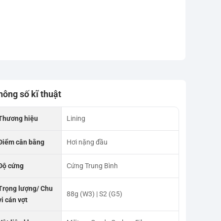
hông số kĩ thuật
Thương hiệu
Lining
Điểm cân bằng
Hơi nặng đầu
Độ cứng
Cứng Trung Bình
Trọng lượng/ Chu
88g (W3) | S2 (G5)
vi cán vợt