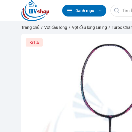
Bỏ
Tìm
qua
Danh mục
kiếm:
nội
dung
Trang chủ
/
Vợt cầu lông
/
Vợt cầu lông Lining
/
Turbo Char
-31%