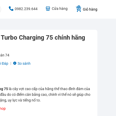
Cửa hàng
0982.239.644
Giỏ hàng
g Turbo Charging 75 chính hãng
bán
74
i Đáp
So sánh
ng 75
là cây vợt cao cấp của hãng thể thao đình đám của
đầu do có điểm cân bằng cao, chính vì thế nó sẽ giúp cho
ng, uy lực và tiếng nổ to.
Shop