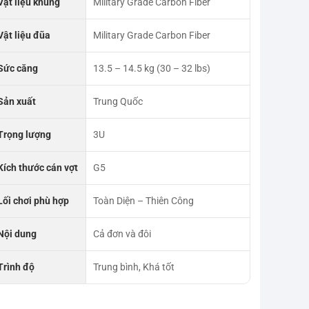
Vật liệu khung
Military Grade Carbon Fiber
Vật liệu đũa
Military Grade Carbon Fiber
Sức căng
13.5 – 14.5 kg (30 – 32 lbs)
Sản xuất
Trung Quốc
Trọng lượng
3U
Kích thước cán vợt
G5
Lối chơi phù hợp
Toàn Diện – Thiên Công
Nội dung
Cả đơn và đôi
Trình độ
Trung bình, Khá tốt