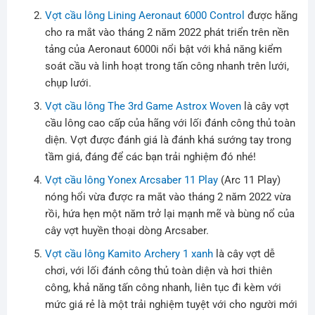
Vợt cầu lông Lining Aeronaut 6000 Control
được hãng
cho ra mắt vào tháng 2 năm 2022 phát triển trên nền
tảng của Aeronaut 6000i nổi bật với khả năng kiểm
soát cầu và linh hoạt trong tấn công nhanh trên lưới,
chụp lưới.
Vợt cầu lông The 3rd Game Astrox Woven
là cây vợt
cầu lông cao cấp của hãng với lối đánh công thủ toàn
diện. Vợt được đánh giá là đánh khá sướng tay trong
tầm giá, đáng để các bạn trải nghiệm đó nhé!
Vợt cầu lông Yonex Arcsaber 11 Play
(Arc 11 Play)
nóng hổi vừa được ra mắt vào tháng 2 năm 2022 vừa
rồi, hứa hẹn một năm trở lại mạnh mẽ và bùng nổ của
cây vợt huyền thoại dòng Arcsaber.
Vợt cầu lông Kamito Archery 1 xanh
là cây vợt dễ
chơi, với lối đánh công thủ toàn diện và hơi thiên
công, khả năng tấn công nhanh, liên tục đi kèm với
mức giá rẻ là một trải nghiệm tuyệt với cho người mới