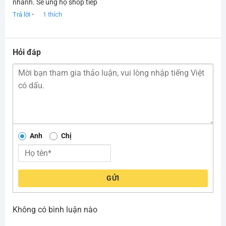
Được xếp
nhanh. Sẽ ủng hộ shop tiếp
hạng
5
5
sao
Trả lời
•
1
thích
Hỏi đáp
Anh
Chị
GỬI
Không có bình luận nào