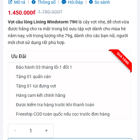
5.0
5
trên 5
Mô tả
Thông số
Hỏi Đáp
So sánh
dựa trên
1.780.000
₫
1.450.000
₫
đánh giá
Giá
Giá
Vợt cầu lông Lining Windstorm 79H
là cây vợt nhẹ, dễ chơi vừa
gốc
hiện
được hãng cho ra mắt trong bộ sưu tập vợt dành cho mùa hè
năm nay, với trọng lượng nhẹ 79g, dành cho các bạn nữ, người
là:
tại
mới chơi sử dụng rất phù hợp.
1.780.000₫.
là:
1.450.000₫.
QUÀ TẶNG
Ưu Đãi
Bảo hành 03 tháng lỗi 1 đổi 1
Tặng 01 quấn cán
Tặng 01 túi đựng vợt
Hàng cam kết chính hãng
Được kiểm tra hàng trước khi thanh toán
Freeship COD toàn quốc nếu cọc trước đơn hàng
Vợt cầu lông Lining Windstorm 79H | Phản tạt nhanh, tấn công nha