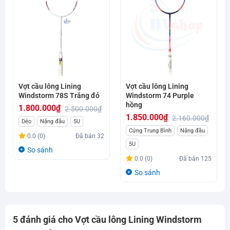
Vợt cầu lông Lining
Vợt cầu lông Lining
Windstorm 78S Trắng đỏ
Windstorm 74 Purple
hồng
1.800.000
₫
2.500.000
₫
1.850.000
₫
2.160.000
₫
Giá
Giá
Dẻo
Nặng đầu
5U
Giá
Giá
Cứng Trung Bình
Nặng đầu
gốc
hiện
0.0 (0)
Đã bán
32
gốc
hiện
là:
tại
5U
So sánh
là:
tại
2.500.000₫.
là:
0.0 (0)
Đã bán
125
2.160.000₫.
là:
1.800.000₫.
So sánh
1.850.000₫.
5 đánh giá cho
Vợt cầu lông Lining Windstorm