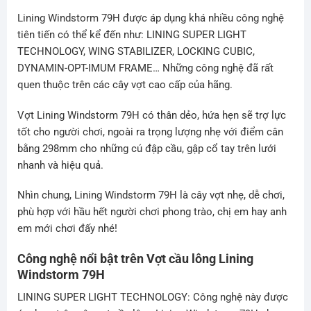
Lining Windstorm 79H được áp dụng khá nhiều công nghệ
tiên tiến có thể kể đến như:
LINING SUPER LIGHT
TECHNOLOGY, WING STABILIZER, LOCKING CUBIC,
DYNAMIN-OPT-IMUM FRAME… Những công nghệ đã rất
quen thuộc trên các cây vợt cao cấp của hãng.
Vợt
Lining Windstorm 79H có thân dẻo, hứa hẹn sẽ trợ lực
tốt cho người chơi, ngoài ra trọng lượng nhẹ với điểm cân
bằng 298mm cho những cú đập cầu, gập cổ tay trên lưới
nhanh và hiệu quả.
Nhìn chung, Lining Windstorm 79H là cây vợt nhẹ, dễ chơi,
phù hợp với hầu hết người chơi phong trào, chị em hay anh
em mới chơi đấy nhé!
Công nghệ nổi bật trên Vợt cầu lông Lining
Windstorm 79H
LINING SUPER LIGHT TECHNOLOGY: Công nghệ này được