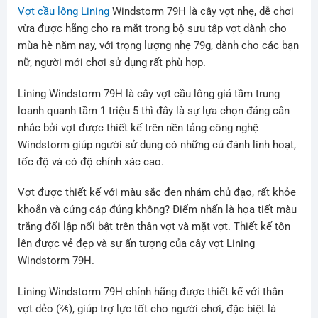
Vợt cầu lông Lining
Windstorm 79H là cây vợt nhẹ, dễ chơi
vừa được hãng cho ra mắt trong bộ sưu tập vợt dành cho
mùa hè năm nay, với trọng lượng nhẹ 79g, dành cho các bạn
nữ, người mới chơi sử dụng rất phù hợp.
Lining Windstorm 79H là cây vợt cầu lông giá tầm trung
loanh quanh tầm 1 triệu 5 thì đây là sự lựa chọn đáng cân
nhắc bởi vợt được thiết kế trên nền tảng công nghệ
Windstorm giúp người sử dụng có những cú đánh linh hoạt,
tốc độ và có độ chính xác cao.
Vợt được thiết kế với màu sắc đen nhám chủ đạo, rất khỏe
khoắn và cứng cáp đúng không? Điểm nhấn là họa tiết màu
trắng đối lập nổi bật trên thân vợt và mặt vợt. Thiết kế tôn
lên được vẻ đẹp và sự ấn tượng của cây vợt Lining
Windstorm 79H.
Lining Windstorm 79H chính hãng được thiết kế với thân
vợt dẻo (⅖), giúp trợ lực tốt cho người chơi, đặc biệt là