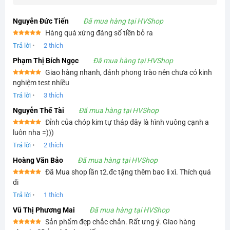
Nguyễn Đức Tiến
Đã mua hàng tại HVShop
Hàng quá xứng đáng số tiền bỏ ra
Được xếp
Trả lời
•
2
thích
hạng
5
5
sao
Phạm Thị Bích Ngọc
Đã mua hàng tại HVShop
Giao hàng nhanh, đánh phong trào nên chưa có kinh
Được xếp
nghiệm test nhiều
hạng
5
5
sao
Trả lời
•
3
thích
Nguyễn Thế Tài
Đã mua hàng tại HVShop
Đỉnh của chóp kim tự tháp đây là hình vuông cạnh a
Được xếp
luôn nha =)))
hạng
5
5
sao
Trả lời
•
2
thích
Hoàng Văn Bảo
Đã mua hàng tại HVShop
Đã Mua shop lần t2.đc tặng thêm bao lì xì. Thích quá
Được xếp
đi
hạng
5
5
sao
Trả lời
•
1
thích
Vũ Thị Phương Mai
Đã mua hàng tại HVShop
Sản phẩm đẹp chắc chắn. Rất ưng ý. Giao hàng