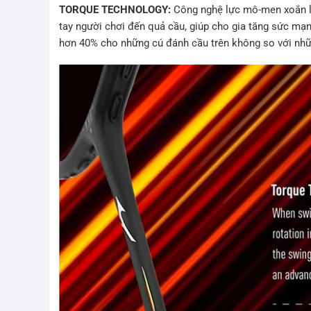
TORQUE TECHNOLOGY:
Công nghệ lực mô-men xoắn là 
tay người chơi đến quả cầu, giúp cho gia tăng sức mạ
hơn 40% cho những cú đánh cầu trên không so với n