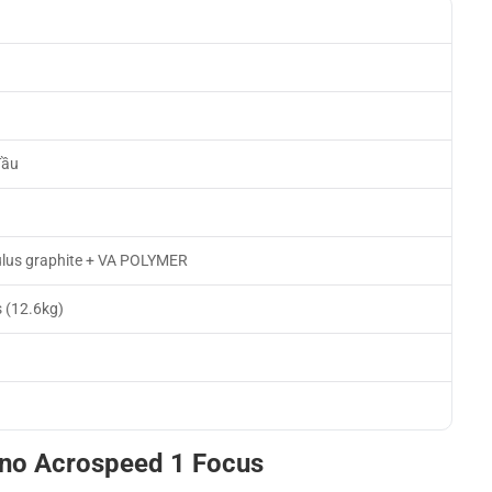
đầu
h
lus graphite + VA POLYMER
s (12.6kg)
uno Acrospeed 1 Focus