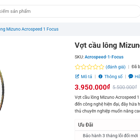
ông Mizuno Acrospeed 1 Focus
Vợt cầu lông Mizu
SKU:
Acrospeed-1-Focus
Đã 
(đánh giá)
Được
Mô tả
Thông số
Hỏ
xếp
3.950.000
₫
hạng
5.500.000
₫
0.0
Giá
Giá
Vợt cầu lông Mizuno Acrospeed 1 Fo
5
đến công nghệ hiện đại, đây hứa 
sao
gốc
hiện
thủ chuyên nghiệp muốn nâng cao h
là:
tại
Ưu Đãi
5.500.000₫.
là:
Bảo hành 3 tháng lỗi đổi mới
3.950.000₫.