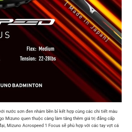
ới nước sơn đen nhám bền bỉ kết hợp cùng các chi tiết màu
ogo Mizuno quen thuộc càng làm tăng thêm giá trị đẳng cấp
 đại, Mizuno Acrospeed 1 Focus sẽ phù hợp với các tay vợt cá