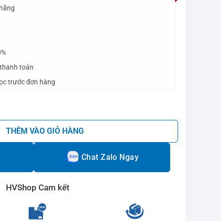
 hãng
0%
 thanh toán
cọc trước đơn hàng
 Focus số lượng
THÊM VÀO GIỎ HÀNG
Chat Zalo Ngay
HVShop Cam kết