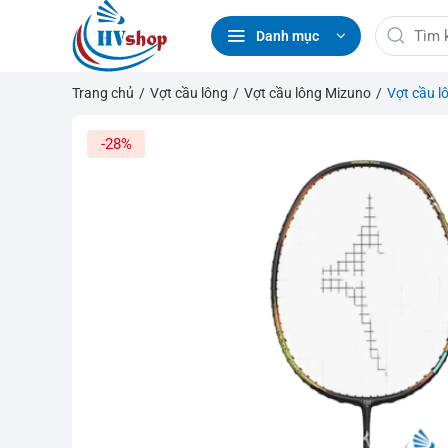
Bỏ
Tìm
qua
Danh mục
kiếm:
nội
dung
Trang chủ
/
Vợt cầu lông
/
Vợt cầu lông Mizuno
/
Vợt cầu l
-28%