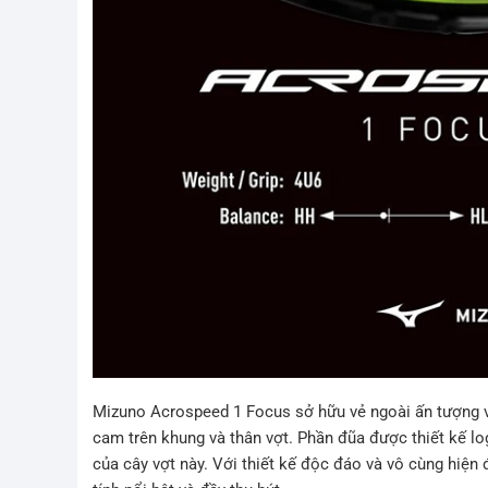
Mizuno Acrospeed 1 Focus sở hữu vẻ ngoài ấn tượng v
cam trên khung và thân vợt. Phần đũa được thiết kế l
của cây vợt này. Với thiết kế độc đáo và vô cùng hiện