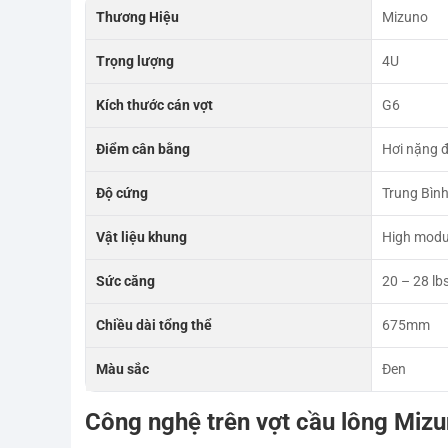
Thương Hiệu
Mizuno
Trọng lượng
4U
Kích thước cán vợt
G6
Điểm cân bằng
Hơi nặng 
Độ cứng
Trung Bìn
Vật liệu khung
High modu
Sức căng
20 – 28 lb
Chiều dài tổng thể
675mm
Màu sắc
Đen
Công nghệ trên vợt cầu lông Miz