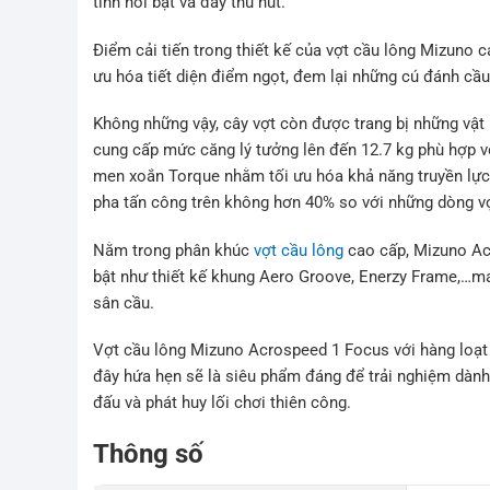
tính nổi bật và đầy thu hút.
Điểm cải tiến trong thiết kế của vợt cầu lông Mizuno
ưu hóa tiết diện điểm ngọt, đem lại những cú đánh cầu
Không những vậy, cây vợt còn được trang bị những vật
cung cấp mức căng lý tưởng lên đến 12.7 kg phù hợp v
men xoắn Torque nhằm tối ưu hóa khả năng truyền lực 
pha tấn công trên không hơn 40% so với những dòng v
Nằm trong phân khúc
vợt cầu lông
cao cấp, Mizuno Ac
bật như thiết kế khung Aero Groove, Enerzy Frame,…ma
sân cầu.
Vợt cầu lông Mizuno Acrospeed 1 Focus với hàng loạt cả
đây hứa hẹn sẽ là siêu phẩm đáng để trải nghiệm dành
đấu và phát huy lối chơi thiên công.
Thông số