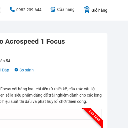
Cửa hàng
0982.239.644
Giỏ hàng
no Acrospeed 1 Focus
bán
54
i Đáp
So sánh
cus với hàng loạt cải tiến từ thiết kế, cấu trúc vật liệu
hẹn sẽ là siêu phẩm đáng để trải nghiệm dành cho các lông
iệu suất thi đấu và phát huy lối chơi thiên công.
QUÀ TẶNG