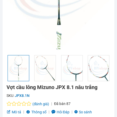
Vợt cầu lông Mizuno JPX 8.1 nâu trắng
SKU:
JPX8.1N
Đã bán
87
(đánh giá)
Được
Mô tả
Thông số
Hỏi Đáp
So sánh
xếp