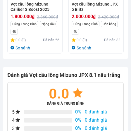
Vợt cầu lông Mizuno
Vợt cầu lông Mizuno JPX
Caliber S Boost 2025
5 Blitz
1.800.000
₫
2.000.000
₫
2.860.000
₫
2.420.000
₫
Giá
Giá
Giá
Giá
Cứng Trung Bình
Nặng đầu
Cứng Trung Bình
Cân bằng
gốc
hiện
gốc
hiện
4U
4U
là:
tại
là:
tại
0.0 (0)
Đã bán
56
0.0 (0)
Đã bán
83
2.860.000₫.
là:
2.420.000₫.
là:
So sánh
So sánh
1.800.000₫.
2.000.000₫.
Đánh giá Vợt cầu lông Mizuno JPX 8.1 nâu trắng
0.0
ĐÁNH GIÁ TRUNG BÌNH
0%
| 0 đánh giá
5
0%
| 0 đánh giá
4
0%
| 0 đánh giá
3