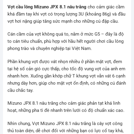
Vợt cầu lông Mizuno JPX 8.1 nâu trắng
cho cảm giác cầm
khá đầm tay khi vợt có trọng lượng 3U (khoảng 86g) và đầu
vợt hơi nặng giúp tăng sức mạnh cho những cú đập cầu.
Cán cầm của vợt không quá to, nằm ở mức G5 – đây là độ
to cán tiêu chuẩn, phù hợp với hầu hết người chơi cầu lông
phong trào và chuyên nghiệp tại Việt Nam.
Phần khung vợt được vát nhọn nhiều ở phần mặt vợt, đem
tại hệ số cản gió cực thấp, cho tốc độ vung vợt của anh em
nhanh hơn. Xuống gần khớp chữ T khung vợt vẫn vát 6 cạnh
nhưng dày hơn, giúp cho mặt vợt ổn định, có những cú đánh
cầu chắc tay.
Mizuno JPX 8.1 nâu trắng cho cảm giác phản tạt khá linh
hoạt, những pha tì đè nhanh trên lưới có độ chuẩn xác cao.
Nhìn chung, Vợt Mizuno JPX 8.1 nâu trắng là cây vợt công
thủ toàn diện, dễ chơi đối với những bạn có lực cổ tay khá,