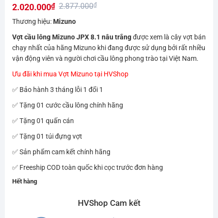
2.877.000
₫
2.020.000
₫
hạng
0.0
Giá
Giá
Thương hiệu:
Mizuno
5
gốc
hiện
sao
Vợt cầu lông Mizuno JPX 8.1 nâu trắng
được xem là cây vợt bán
là:
tại
chạy nhất của hãng Mizuno khi đang được sử dụng bởi rất nhiều
2.877.000₫.
là:
vận động viên và người chơi cầu lông phong trào tại Việt Nam.
2.020.000₫.
Ưu đãi khi mua Vợt Mizuno tại HVShop
✅ Bảo hành 3 tháng lỗi 1 đổi 1
✅ Tặng 01 cước cầu lông chính hãng
✅ Tặng 01 quấn cán
✅ Tặng 01 túi đựng vợt
✅ Sản phẩm cam kết chính hãng
✅ Freeship COD toàn quốc khi cọc trước đơn hàng
Hết hàng
HVShop Cam kết