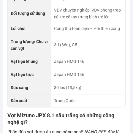
VĐV chuyên nghiệp, VĐV phong trào
Đối tượng sử dụng
có lực cổ tay trung bình trở lên
Lối chơi
Công thủ toàn diện – Hơi thiên công
Trọng lượng/ Chu vi
3U (86g), G5
cán vợt
Vật liệu khung
Japan HMG T46
Vật liệu trục
Japan HMG T46
Sức căng
30 lbs (13,5kg)
Sản xuất
Trung Quốc
Vợt Mizuno JPX 8.1 nâu trắng có những công
nghệ gì?
Phần đũa vợt được áp dụng công nghệ
NANO PEF
, đây là