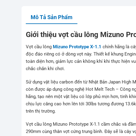
Mô Tả Sản Phẩm
Giới thiệu vợt cầu lông Mizuno Pr
Vợt cầu lông
Mizuno Prototype X-1.1
chính hãng là câ
độc đáo riêng có ở dòng vợt này. Thiết kế khung Engi
toàn diện hơn, giảm lực cản không khí khi thực hiện v
chắc chắn khi chơi.
Sử dụng vật liệu carbon đến từ Nhật Bản Japan High M
còn được áp dụng công nghệ Hot Melt Tech – Công ngh
hãng, tạo nên một vật liệu có lớp phủ mịn hơn, tinh k
chịu lực căng cao hơn lên tới 30lbs tương đương 13.6
trên thị trường.
Vợt cầu lông Mizuno Prototype X-1.1 cầm chắc và đầm
290mm cùng thân vợt cứng trung bình. Đây sẽ là cây vợt