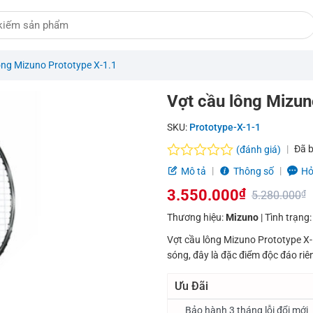
ông Mizuno Prototype X-1.1
Vợt cầu lông Mizun
SKU:
Prototype-X-1-1
Đã 
(đánh giá)
Được
Mô tả
Thông số
Hỏ
xếp
3.550.000
₫
hạng
5.280.000
₫
0.0
Giá
Giá
Thương hiệu:
Mizuno
| Tình trạng
5
sao
gốc
hiện
Vợt cầu lông Mizuno Prototype X-1
sóng, đây là đặc điểm độc đáo riê
là:
tại
5.280.000₫.
là:
Ưu Đãi
3.550.000₫.
Bảo hành 3 tháng lỗi đổi mới