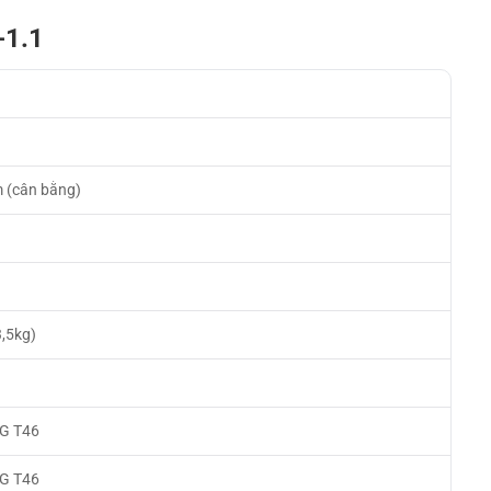
-1.1
 (cân bằng)
3,5kg)
h
G T46
G T46