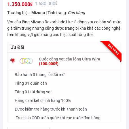
1.680.000
₫
1.350.000
₫
hạng
0.0
Giá
Giá
Thương hiệu:
Mizuno
| Tình trạng:
Còn hàng
5
gốc
hiện
sao
Vợt cầu lông Mizuno Razorblade Lite là dòng vợt cơ bản với mức
là:
tại
giá tầm trung nhưng cũng được trang bị kha khá các công nghệ
1.680.000₫.
là:
trên khung vợt giúp nâng cao hiệu suất tổng thể.
1.350.000₫.
QUÀ TẶNG
Ưu Đãi
Cước căng vợt cầu lông Ultra Wire
₫
(
100.000
)
Bảo hành 3 tháng lỗi đổi mới
Tặng 01 quấn cán
Tặng 01 túi đựng vợt
Hàng cam kết chính hãng 100%
Được kiểm tra hàng trước khi thanh toán
Freeship COD toàn quốc khi cọc trước đơn hàng