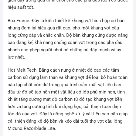
giãn dây trong quá trình chơi cho các pha đập luôn có được
hiệu suất tốt.
Box Frame: Đây là kiểu thiết kế khung vợt hình hộp cơ bản
nhưng đem lại hiệu quả rất cao, cho một khung vợt cầu
lông cứng cáp và chắc chắn. Độ bền khung cũng được nâng
cao đáng kể, khả năng chống xoắn vợt trong các pha cầu
nhanh cho phép người chơi có những cú đập mạnh và uy
lực nhất.
Hot Melt Tech: Bằng cách nung ở nhiệt độ cao các tấm
carbon sử dụng làm thân và khung vợt để loại bỏ hoàn toàn
các tạp chất còn dư trong quá trình sản xuất vật liệu ban
đầu từ đó sẽ tạo nên một vật liệu có lớp phủ mịn hơn, tinh
khiết tăng cường mật độ carbon từ đó tạo khung vợt bền
hơn và tăng cường tính khí động học, cải thiện toàn diện
tốc độ của vợt. Đây là công nghệ xử lý vật liệu cao cấp giúp
cải thiện đáng kể độ bền và kéo dài tuổi thọ vợt cầu lông
Mizuno Razorblade Lite.