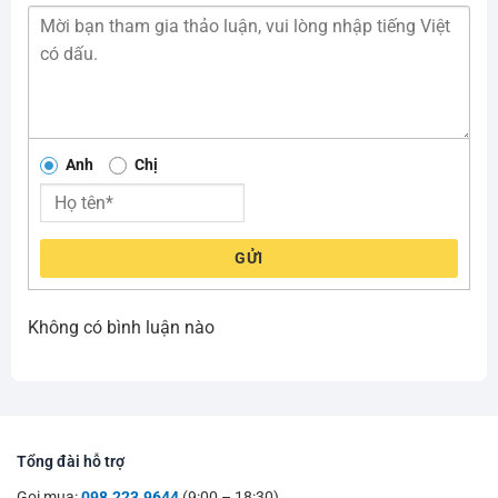
Anh
Chị
GỬI
Không có bình luận nào
Tổng đài hỗ trợ
Gọi mua:
098.223.9644
(9:00 – 18:30)