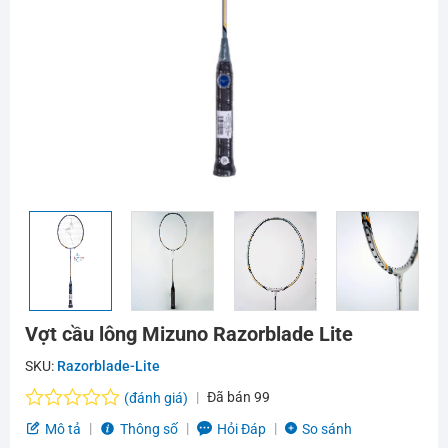
Vợt cầu lông Mizuno Razorblade Lite
SKU:
Razorblade-Lite
Đã bán
99
(đánh giá)
Được
Mô tả
Thông số
Hỏi Đáp
So sánh
xếp