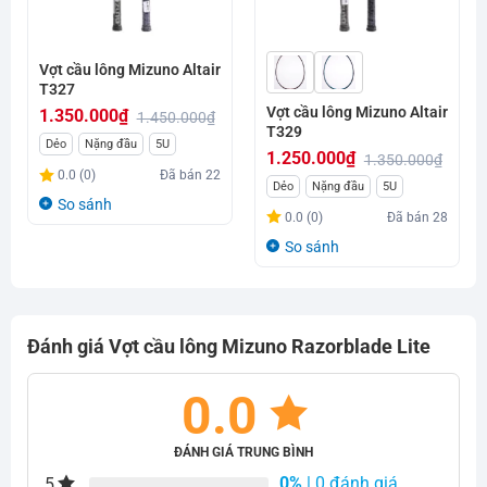
Vợt cầu lông Mizuno Altair
T327
Vợt cầu lông Mizuno Altair
1.350.000
₫
1.450.000
₫
T329
Giá
Giá
Dẻo
Nặng đầu
5U
1.250.000
₫
1.350.000
₫
gốc
hiện
0.0 (0)
Đã bán
22
Giá
Giá
Dẻo
Nặng đầu
5U
là:
tại
So sánh
gốc
hiện
0.0 (0)
Đã bán
28
1.450.000₫.
là:
là:
tại
So sánh
1.350.000₫.
1.350.000₫.
là:
1.250.000₫.
Đánh giá Vợt cầu lông Mizuno Razorblade Lite
0.0
ĐÁNH GIÁ TRUNG BÌNH
0%
| 0 đánh giá
5