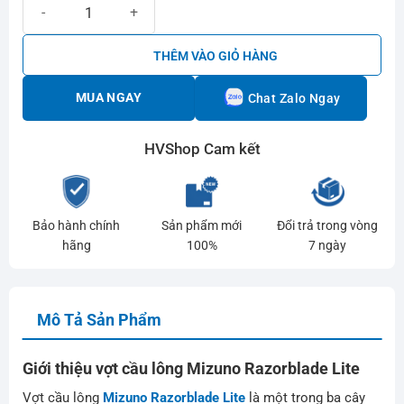
Vợt cầu lông Mizuno Razorblade Lite số lượng
THÊM VÀO GIỎ HÀNG
MUA NGAY
Chat Zalo Ngay
HVShop Cam kết
Bảo hành chính
Sản phẩm mới
Đổi trả trong vòng
hãng
100%
7 ngày
Mô Tả Sản Phẩm
Giới thiệu vợt cầu lông Mizuno Razorblade Lite
Vợt cầu lông
Mizuno Razorblade Lite
là một trong ba cây