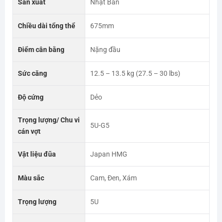
Sản xuất
Nhật Bản
Chiều dài tổng thể
675mm
Điểm cân bằng
Nặng đầu
Sức căng
12.5 – 13.5 kg (27.5 – 30 lbs)
Độ cứng
Dẻo
Trọng lượng/ Chu vi
5U-G5
cán vợt
Vật liệu đũa
Japan HMG
Màu sắc
Cam, Đen, Xám
Trọng lượng
5U