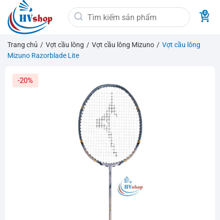
Bỏ
Tìm
qua
kiếm:
nội
dung
Trang chủ
/
Vợt cầu lông
/
Vợt cầu lông Mizuno
/
Vợt cầu lông
Mizuno Razorblade Lite
-20%