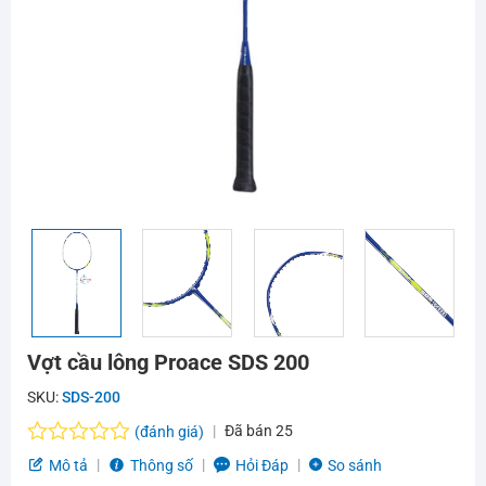
Vợt cầu lông Proace SDS 200
SKU:
SDS-200
Đã bán
25
(đánh giá)
Được
Mô tả
Thông số
Hỏi Đáp
So sánh
xếp