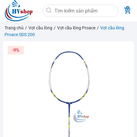
Bỏ
Tìm
qua
kiếm:
nội
dung
Trang chủ
/
Vợt cầu lông
/
Vợt cầu lông Proace
/
Vợt cầu lông
Proace SDS 200
-9%