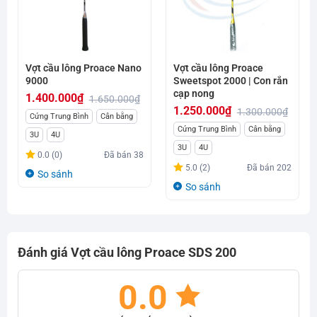
Vợt cầu lông Proace Nano
Vợt cầu lông Proace
9000
Sweetspot 2000 | Con rắn
cạp nong
1.400.000
₫
1.650.000
₫
1.250.000
₫
1.300.000
₫
Giá
Giá
Cứng Trung Bình
Cân bằng
Giá
Giá
Cứng Trung Bình
Cân bằng
gốc
hiện
3U
4U
gốc
hiện
là:
tại
3U
4U
0.0 (0)
Đã bán
38
là:
tại
1.650.000₫.
là:
5.0 (2)
Đã bán
202
So sánh
1.300.000₫.
là:
1.400.000₫.
So sánh
1.250.000₫.
Đánh giá Vợt cầu lông Proace SDS 200
0.0