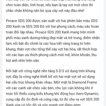
chơi toàn diện, linh hoạt, nếu bạn là tay vợt mới chơi thì
chắc chắn không nên bỏ qua cây vợt này đâu nhé!
Proace SDS 200 được sản xuất với hai phiên bản màu SDS
200 Xanh và SDS 200 Đỏ với hai phong cách, màu sắc hoàn
toàn đối lập nhau. Proace SDS 200 Xanh mang trên mình
phối màu xanh dương-trắng đẹp mắt và trẻ trung, điểm nhấn
làm nổi bật đó chính là các họa tiết vàng trang trí trên
khung, thân vợt cho tổng thể cây vợt hài hòa, rất thích hợp
với các bạn ưa thích phong cách mới mẻ, khỏe khoắn, thu
hút ánh nhìn trên sân.
Nổi bật với công nghệ nền tảng S.D.S sử dụng trên khung
vợt, đây là công nghệ thiết kế với hai mặt vợt sẽ sử dụng
hai cấu trúc khung khác nhau. Một mặt là Diamond Frame
với các cạnh vát chéo sắc bén, cho lực cản không khí ở
mức tối thiểu cùng kiểu khung khí động học Aero-Dynamic,
cung cấp độ ổn định và cứng cáp, từ đó cho ra vợt SDS 200
Xanh vừa có tốc độ và sức mạnh vợt đáng gờm.