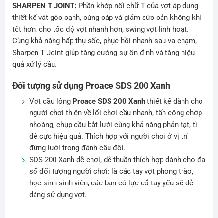
SHARPEN T JOINT:
Phần khớp nối chữ T của vợt áp dụng
thiết kế vát góc cạnh, cứng cáp và giảm sức cản không khí
tốt hơn, cho tốc độ vợt nhanh hơn, swing vợt linh hoạt.
Cùng khả năng hấp thụ sốc, phục hồi nhanh sau va chạm,
Sharpen T Joint giúp tăng cường sự ổn định và tăng hiệu
quả xử lý cầu.
Đối tượng sử dụng Proace SDS 200 Xanh
Vợt cầu lông
Proace SDS 200 Xanh
thiết kế dành cho
người chơi thiên về lối chơi cầu nhanh, tấn công chớp
nhoáng, chụp cầu bắt lưới cùng khả năng phản tạt, tì
đè cực hiệu quả. Thích hợp với người chơi ở vị trí
đứng lưới trong đánh cầu đôi.
SDS 200 Xanh dễ chơi, dễ thuần thích hợp dành cho đa
số đối tượng người chơi: là các tay vợt phong trào,
học sinh sinh viên, các bạn có lực cổ tay yếu sẽ dễ
dàng sử dụng vợt.