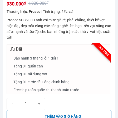
1.020.000
₫
930.000
₫
hạng
0.0
Giá
Giá
Thương hiệu:
Proace
| Tình trạng:
Liên hệ
5
gốc
hiện
sao
Proace SDS 200 Xanh với mức giá rẻ, phải chăng, thiết kế vợt
là:
tại
hiện đại, đẹp mắt cùng các công nghệ tích hợp trên vợt nâng cao
1.020.000₫.
là:
sức mạnh và tốc độ, cho bạn những trận cầu thú vi với hiệu suất
tốt!
930.000₫.
QUÀ TẶNG
Ưu Đãi
Bảo hành 3 tháng lỗi 1 đổi 1
Tặng 01 quấn cán
Tặng 01 túi đựng vợt
Tặng 01 cước cầu lông chính hãng
Freeship toàn quốc khi thanh toán trước
Vợt cầu lông Proace SDS 200 số lượng
THÊM VÀO GIỎ HÀNG