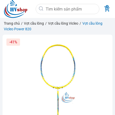
Bỏ
Tìm
qua
kiếm:
nội
dung
Trang chủ
/
Vợt cầu lông
/
Vợt cầu lông Vicleo
/
Vợt cầu lông
Vicleo Power 820
-41%