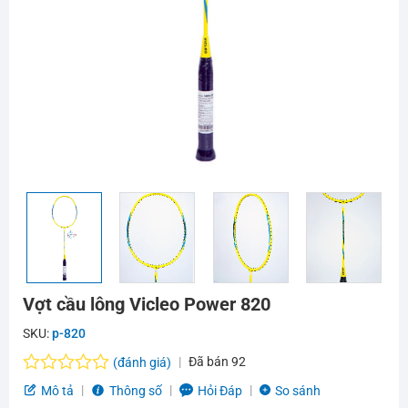
Vợt cầu lông Vicleo Power 820
SKU:
p-820
Đã bán
92
(đánh giá)
Được
Mô tả
Thông số
Hỏi Đáp
So sánh
xếp