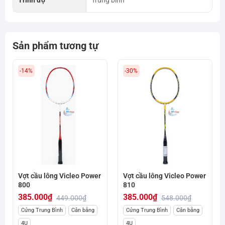
Sản phẩm tương tự
-14%
-30%
Vợt cầu lông Vicleo Power
Vợt cầu lông Vicleo Power
800
810
385.000
₫
385.000
₫
449.000
₫
548.000
₫
Giá
Giá
Giá
Giá
Cứng Trung Bình
Cân bằng
Cứng Trung Bình
Cân bằng
gốc
hiện
gốc
hiện
4U
4U