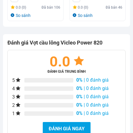
là:
tại
là:
tại
0.0 (0)
Đã bán
106
0.0 (0)
Đã bán
46
449.000₫.
là:
548.000₫.
là:
So sánh
So sánh
385.000₫.
385.000₫.
Đánh giá Vợt cầu lông Vicleo Power 820
0.0
ĐÁNH GIÁ TRUNG BÌNH
0%
| 0 đánh giá
5
0%
| 0 đánh giá
4
0%
| 0 đánh giá
3
0%
| 0 đánh giá
2
0%
| 0 đánh giá
1
ĐÁNH GIÁ NGAY