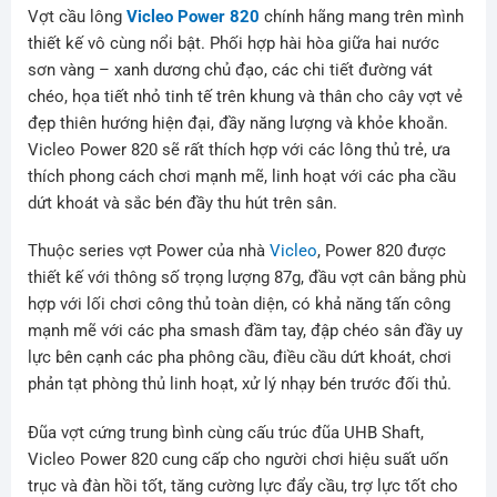
Vợt cầu lông
Vicleo Power 820
chính hãng mang trên mình
thiết kế vô cùng nổi bật. Phối hợp hài hòa giữa hai nước
sơn vàng – xanh dương chủ đạo, các chi tiết đường vát
chéo, họa tiết nhỏ tinh tế trên khung và thân cho cây vợt vẻ
đẹp thiên hướng hiện đại, đầy năng lượng và khỏe khoắn.
Vicleo Power 820 sẽ rất thích hợp với các lông thủ trẻ, ưa
thích phong cách chơi mạnh mẽ, linh hoạt với các pha cầu
dứt khoát và sắc bén đầy thu hút trên sân.
Thuộc series vợt Power của nhà
Vicleo
, Power 820 được
thiết kế với thông số trọng lượng 87g, đầu vợt cân bằng phù
hợp với lối chơi công thủ toàn diện, có khả năng tấn công
mạnh mẽ với các pha smash đầm tay, đập chéo sân đầy uy
lực bên cạnh các pha phông cầu, điều cầu dứt khoát, chơi
phản tạt phòng thủ linh hoạt, xử lý nhạy bén trước đối thủ.
Đũa vợt cứng trung bình cùng cấu trúc đũa UHB Shaft,
Vicleo Power 820 cung cấp cho người chơi hiệu suất uốn
trục và đàn hồi tốt, tăng cường lực đẩy cầu, trợ lực tốt cho