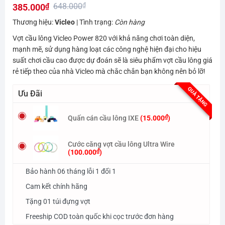
648.000
₫
385.000
₫
hạng
0.0
Giá
Giá
Thương hiệu:
Vicleo
| Tình trạng:
Còn hàng
5
gốc
hiện
sao
Vợt cầu lông Vicleo Power 820 với khả năng chơi toàn diện,
là:
tại
mạnh mẽ, sử dụng hàng loạt các công nghệ hiện đại cho hiệu
648.000₫.
là:
suất chơi cầu cao được dự đoán sẽ là siêu phẩm vợt cầu lông giá
rẻ tiếp theo của nhà Vicleo mà chắc chắn bạn không nên bỏ lỡ!
385.000₫.
QUÀ TẶNG
Ưu Đãi
₫
Quấn cán cầu lông IXE
(
15.000
)
Cước căng vợt cầu lông Ultra Wire
₫
(
100.000
)
Bảo hành 06 tháng lỗi 1 đổi 1
Cam kết chính hãng
Tặng 01 túi đựng vợt
Freeship COD toàn quốc khi cọc trước đơn hàng