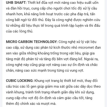
UHB SHAFT:
Thiết kế đũa vợt mới nâng cao hiệu suất uốn
và đàn hồi trục, cung cấp cho người chơi tốc độ xử lý cầu
nhanh hơn, khả năng linh hoạt trước các pha đáp trả, tấn
công bất ngờ từ đối thủ. Đây là công nghệ được nghiên cứu
từ những dữ liệu thực tế trong quá trình tập luyện và thi đấu
của các lông thủ.
MICRO CARBON TECHNOLOGY:
Công nghệ xử lý vật liệu
cao cấp, sử dụng các phân tử kích thước nhỏ micromet đan
xen vào giữa những khoảng trống trong vật liệu, giúp gia
tăng mật độ phân tử và tăng độ bền vợt đáng kể. Ngoài ra,
công nghệ này cũng giúp vợt nâng cao sự ổn định và chắc
chắn, nâng cao sức mạnh trong từng cú vung vợt.
CUBIC LOCKING:
Khung vợt trang bị thiết kế mới, thay đổi
cấu trúc các lỗ gen giúp giảm ma sát giữa các dây dọc theo
vành khung, tránh tình trạng nhanh giãn dây khi sử dụng,
cung cấp cho vợt độ ổn định và cảm giác cầu tốt, tăng
thêm độ chính xác và mượt mà.