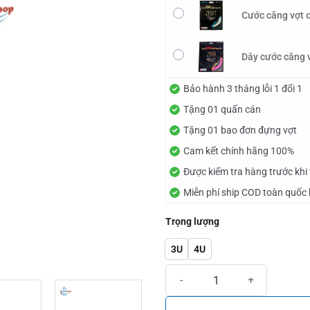
Cước căng vợt 
Dây cước căng 
Bảo hành 3 tháng lỗi 1 đổi 1
Tặng 01 quấn cán
Tặng 01 bao đơn đựng vợt
Cam kết chính hãng 100%
Được kiểm tra hàng trước khi
Miễn phí ship COD toàn quốc 
Trọng lượng
3U
4U
Vợt Cầu Lông Victor Auraspeed 1