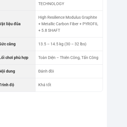
TECHNOLOGY
High Resilience Modulus Graphite
Vật liệu đũa
+ Metallic Carbon Fiber + PYROFIL
+ 5.8 SHAFT
Sức căng
13.5 – 14.5 kg (30 – 32 lbs)
Lối chơi phù hợp
Toàn Diện – Thiên Công, Tấn Công
Nội dung
Đánh đôi
Trình độ
Khá tốt