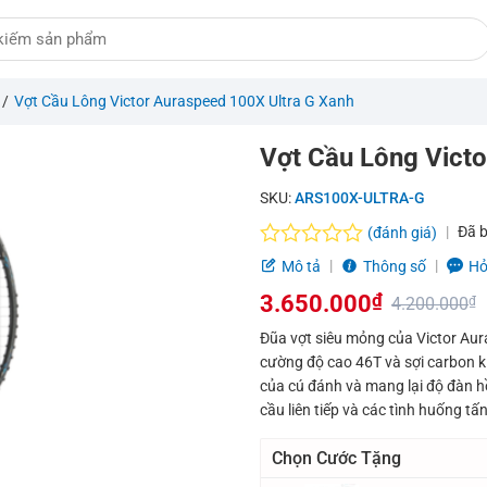
/
Vợt Cầu Lông Victor Auraspeed 100X Ultra G Xanh
Vợt Cầu Lông Victo
SKU:
ARS100X-ULTRA-G
Đã 
(đánh giá)
Được
Mô tả
Thông số
Hỏ
xếp
3.650.000
₫
hạng
4.200.000
₫
0.0
Giá
Giá
Đũa vợt siêu mỏng của Victor Aur
5
cường độ cao 46T và sợi carbon ki
sao
gốc
hiện
của cú đánh và mang lại độ đàn h
là:
tại
cầu liên tiếp và các tình huống tấ
4.200.000₫.
là:
Chọn Cước Tặng
3.650.000₫.