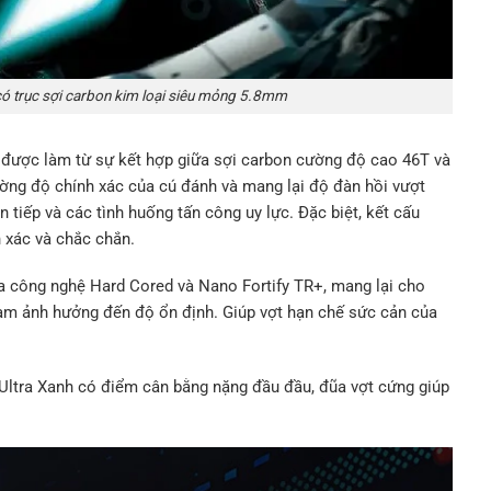
có trục sợi carbon kim loại siêu mỏng 5.8mm
 được làm từ sự kết hợp giữa sợi carbon cường độ cao 46T và
cường độ chính xác của cú đánh và mang lại độ đàn hồi vượt
 tiếp và các tình huống tấn công uy lực. Đặc biệt, kết cấu
 xác và chắc chắn.
 công nghệ Hard Cored và Nano Fortify TR+, mang lại cho
m ảnh hưởng đến độ ổn định. Giúp vợt hạn chế sức cản của
X Ultra Xanh có điểm cân bằng nặng đầu đầu, đũa vợt cứng giúp