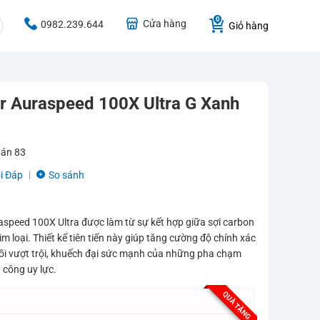
Cửa hàng
0982.239.644
Giỏ hàng
r Auraspeed 100X Ultra G Xanh
bán
83
i Đáp
So sánh
aspeed 100X Ultra được làm từ sự kết hợp giữa sợi carbon
m loại. Thiết kế tiên tiến này giúp tăng cường độ chính xác
ồi vượt trội, khuếch đại sức mạnh của những pha chạm
n công uy lực.
QUÀ TẶNG