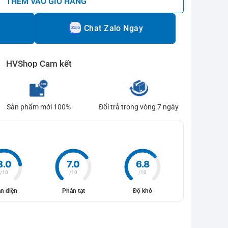
THÊM VÀO GIỎ HÀNG
Chat Zalo Ngay
HVShop Cam kết
Sản phẩm mới 100%
Đổi trả trong vòng 7 ngày
8.0
7.0
6.8
/10
/10
/10
n diện
Phản tạt
Độ khó