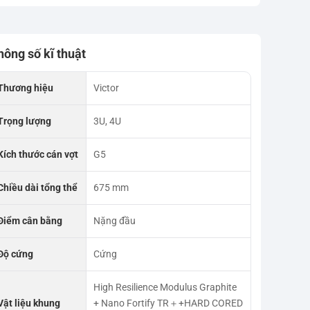
hông số kĩ thuật
Thương hiệu
Victor
Trọng lượng
3U, 4U
Kích thước cán vợt
G5
Chiều dài tổng thể
675 mm
Điểm cân bằng
Nặng đầu
Độ cứng
Cứng
High Resilience Modulus Graphite
Vật liệu khung
+ Nano Fortify TR＋+HARD CORED