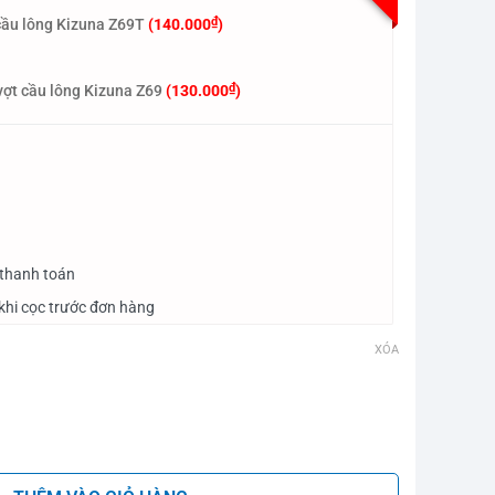
₫
cầu lông Kizuna Z69T
(
140.000
)
₫
vợt cầu lông Kizuna Z69
(
130.000
)
 thanh toán
khi cọc trước đơn hàng
XÓA
00X Ultra G Xanh số lượng