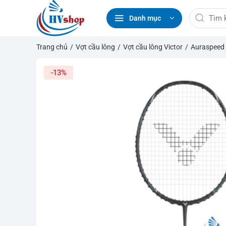
Bỏ
Tìm
qua
Danh mục
kiếm:
nội
dung
Trang chủ
/
Vợt cầu lông
/
Vợt cầu lông Victor
/
Auraspeed
-13%