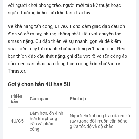
với người chơi phong trào, người mới tập kỹ thuật hoặc
người thường bị hụt lực khi đánh trái tay.
Về khả năng tấn công, DriveX 1 cho cảm giác đập cầu ổn
định và dễ ra tay, nhưng không phải kiểu vợt chuyên tạo
smash nặng. Cú đập thiên về sự nhanh, gọn và dễ kiểm
soát hơn là uy lực mạnh như các dòng vợt nặng đầu. Nếu
bạn thích đập cầu thật nặng, ghì đầu vợt rõ và tấn công áp
đảo, nên cân nhắc các dòng thiên công hơn như Victor
Thruster.
Gợi ý chọn bản 4U hay 5U
Phiên
Cảm giác
Phù hợp
bản
Đầm hơn, ổn định
Người chơi phong trào đã có lực
hơn khi phông
4U/G5
tay tương đối, muốn cân bằng
cầu và phản
giữa tốc độ và độ chắc
công