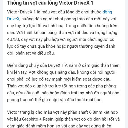
Thông tin vợt cầu lông Victor DriveX 1
Victor DriveX 1 là mẫu vợt cầu lông dễ chơi thuộc
dòng
DriveX
, hướng đến người chơi phong trào cần một cây vợt
nhẹ tay, trợ lực tốt và linh hoạt trong nhiều tình huống trên
sân. Với thiết kế cân bằng, thân vợt rất dẻo và trọng lượng
4U/5U, cây vợt này phù hợp với người mới chơi, người có
lực cổ tay chưa quá khỏe hoặc người thường xuyên đánh
đôi, phản tạt và điều cầu.
Điểm đáng chú ý của DriveX 1 A nằm ở cảm giác thân thiện
khi lên tay. Vợt không quá nặng đầu, không đòi hỏi người
chơi phải có lực cổ tay mạnh mới kiểm soát được cầu.
Thân vợt dẻo giúp hỗ trợ lực tốt hơn trong các pha phông
cầu, cứu cầu cuối sân hoặc đánh trái tay, nhờ đó người chơi
phong trào có thể giữ nhịp trận đấu thoải mái hơn.
Victor trang bị cho mẫu vợt này phần shaft 6.8mm kết hợp
vật liệu Graphite + Resin, giúp thân vợt có độ đàn hồi tốt và
cảm giác đánh mềm hơn so với các cây vợt cứng thiên