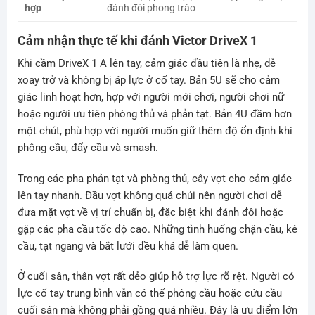
hợp
đánh đôi phong trào
Cảm nhận thực tế khi đánh Victor DriveX 1
Khi cầm DriveX 1 A lên tay, cảm giác đầu tiên là nhẹ, dễ
xoay trở và không bị áp lực ở cổ tay. Bản 5U sẽ cho cảm
giác linh hoạt hơn, hợp với người mới chơi, người chơi nữ
hoặc người ưu tiên phòng thủ và phản tạt. Bản 4U đầm hơn
một chút, phù hợp với người muốn giữ thêm độ ổn định khi
phông cầu, đẩy cầu và smash.
Trong các pha phản tạt và phòng thủ, cây vợt cho cảm giác
lên tay nhanh. Đầu vợt không quá chúi nên người chơi dễ
đưa mặt vợt về vị trí chuẩn bị, đặc biệt khi đánh đôi hoặc
gặp các pha cầu tốc độ cao. Những tình huống chặn cầu, kê
cầu, tạt ngang và bắt lưới đều khá dễ làm quen.
Ở cuối sân, thân vợt rất dẻo giúp hỗ trợ lực rõ rệt. Người có
lực cổ tay trung bình vẫn có thể phông cầu hoặc cứu cầu
cuối sân mà không phải gồng quá nhiều. Đây là ưu điểm lớn