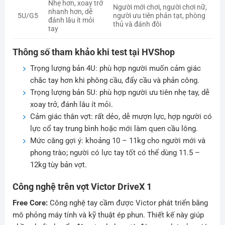
Nhẹ hơn, xoay trở
Người mới chơi, người chơi nữ,
nhanh hơn, dễ
5U/G5
người ưu tiên phản tạt, phòng
đánh lâu ít mỏi
thủ và đánh đôi
tay
Thông số tham khảo khi test tại HVShop
Trọng lượng bản 4U: phù hợp người muốn cảm giác
chắc tay hơn khi phông cầu, đẩy cầu và phản công.
Trọng lượng bản 5U: phù hợp người ưu tiên nhẹ tay, dễ
xoay trở, đánh lâu ít mỏi.
Cảm giác thân vợt: rất dẻo, dễ mượn lực, hợp người có
lực cổ tay trung bình hoặc mới làm quen cầu lông.
Mức căng gợi ý: khoảng 10 – 11kg cho người mới và
phong trào; người có lực tay tốt có thể dùng 11.5 –
12kg tùy bản vợt.
Công nghệ trên vợt Victor DriveX 1
Free Core:
Công nghệ tay cầm được Victor phát triển bằng
mô phỏng máy tính và kỹ thuật ép phun. Thiết kế này giúp