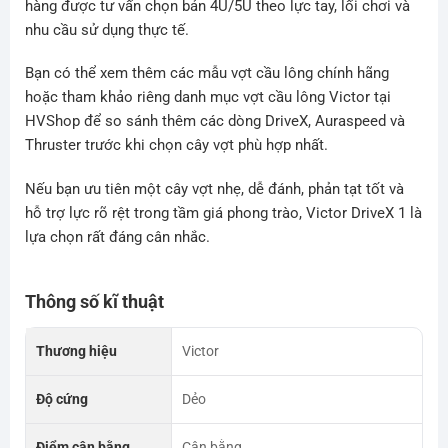
hàng được tư vấn chọn bản 4U/5U theo lực tay, lối chơi và
nhu cầu sử dụng thực tế.
Bạn có thể xem thêm các mẫu vợt cầu lông chính hãng
hoặc tham khảo riêng danh mục vợt cầu lông Victor tại
HVShop để so sánh thêm các dòng DriveX, Auraspeed và
Thruster trước khi chọn cây vợt phù hợp nhất.
Nếu bạn ưu tiên một cây vợt nhẹ, dễ đánh, phản tạt tốt và
hỗ trợ lực rõ rệt trong tầm giá phong trào, Victor DriveX 1 là
lựa chọn rất đáng cân nhắc.
Thông số kĩ thuật
Thương hiệu
Victor
Độ cứng
Dẻo
Điểm cân bằng
Cân bằng