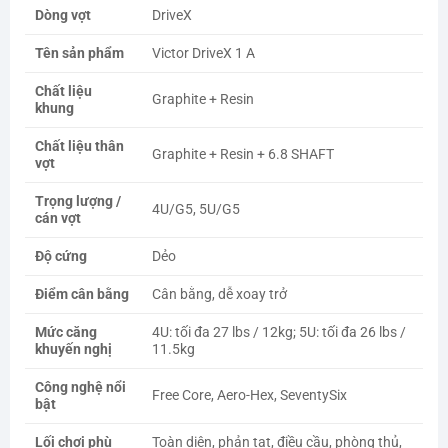
Dòng vợt
DriveX
Tên sản phẩm
Victor DriveX 1 A
Chất liệu
Graphite + Resin
khung
Chất liệu thân
Graphite + Resin + 6.8 SHAFT
vợt
Trọng lượng /
4U/G5, 5U/G5
cán vợt
Độ cứng
Dẻo
Điểm cân bằng
Cân bằng, dễ xoay trở
Mức căng
4U: tối đa 27 lbs / 12kg; 5U: tối đa 26 lbs /
khuyến nghị
11.5kg
Công nghệ nổi
Free Core, Aero-Hex, SeventySix
bật
Lối chơi phù
Toàn diện, phản tạt, điều cầu, phòng thủ,