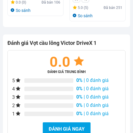
là:
tại
0.0 (0)
Đã bán
106
là:
tại
1.670.000₫.
là:
5.0 (5)
Đã bán
251
So sánh
2.950.000₫.
là:
1.200.000₫.
So sánh
1.200.000₫.
Đánh giá Vợt cầu lông Victor DriveX 1
0.0
ĐÁNH GIÁ TRUNG BÌNH
0%
| 0 đánh giá
5
0%
| 0 đánh giá
4
0%
| 0 đánh giá
3
0%
| 0 đánh giá
2
0%
| 0 đánh giá
1
ĐÁNH GIÁ NGAY