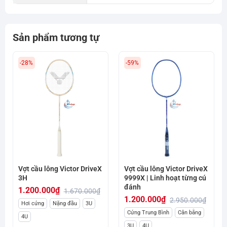
Sản phẩm tương tự
-28%
-59%
Vợt cầu lông Victor DriveX
Vợt cầu lông Victor DriveX
3H
9999X | Linh hoạt từng cú
đánh
1.200.000
₫
1.670.000
₫
1.200.000
₫
2.950.000
₫
Giá
Giá
Hơi cứng
Nặng đầu
3U
Giá
Giá
Cứng Trung Bình
Cân bằng
gốc
hiện
4U
gốc
hiện
3U
4U