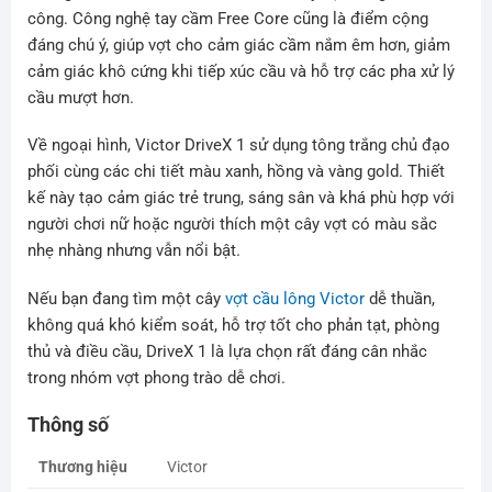
công. Công nghệ tay cầm Free Core cũng là điểm cộng
đáng chú ý, giúp vợt cho cảm giác cầm nắm êm hơn, giảm
cảm giác khô cứng khi tiếp xúc cầu và hỗ trợ các pha xử lý
cầu mượt hơn.
Về ngoại hình, Victor DriveX 1 sử dụng tông trắng chủ đạo
phối cùng các chi tiết màu xanh, hồng và vàng gold. Thiết
kế này tạo cảm giác trẻ trung, sáng sân và khá phù hợp với
người chơi nữ hoặc người thích một cây vợt có màu sắc
nhẹ nhàng nhưng vẫn nổi bật.
Nếu bạn đang tìm một cây
vợt cầu lông Victor
dễ thuần,
không quá khó kiểm soát, hỗ trợ tốt cho phản tạt, phòng
thủ và điều cầu, DriveX 1 là lựa chọn rất đáng cân nhắc
trong nhóm vợt phong trào dễ chơi.
Thông số
Thương hiệu
Victor