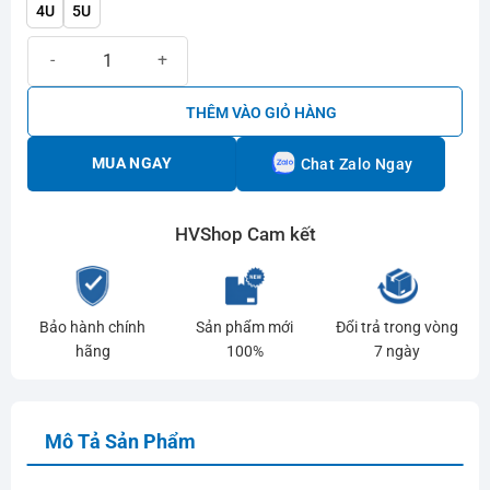
4U
5U
Vợt cầu lông Victor DriveX 1 số lượng
THÊM VÀO GIỎ HÀNG
MUA NGAY
Chat Zalo Ngay
HVShop Cam kết
Bảo hành chính
Sản phẩm mới
Đổi trả trong vòng
hãng
100%
7 ngày
Mô Tả Sản Phẩm