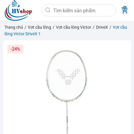
Bỏ
Tìm
qua
kiếm:
nội
dung
Trang chủ
/
Vợt cầu lông
/
Vợt cầu lông Victor
/
DriveX
/
Vợt cầu
lông Victor DriveX 1
-24%