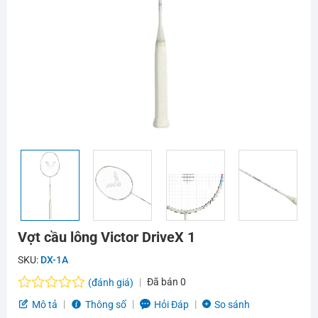
Vợt cầu lông Victor DriveX 1
SKU:
DX-1A
Đã bán
0
(đánh giá)
Được
Mô tả
Thông số
Hỏi Đáp
So sánh
xếp