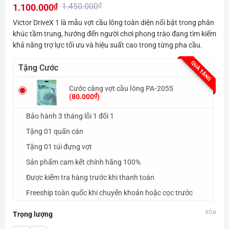
1.450.000
₫
1.100.000
₫
hạng
0.0
Giá
Giá
Victor DriveX 1 là mẫu vợt cầu lông toàn diện nổi bật trong phân
5
gốc
hiện
khúc tầm trung, hướng đến người chơi phong trào đang tìm kiếm
sao
khả năng trợ lực tối ưu và hiệu suất cao trong từng pha cầu.
là:
tại
1.450.000₫.
là:
QUÀ TẶNG
Tặng Cước
1.100.000₫.
Cước căng vợt cầu lông PA-2055
₫
(
80.000
)
Bảo hành 3 tháng lỗi 1 đổi 1
Tặng 01 quấn cán
Tặng 01 túi đựng vợt
Sản phẩm cam kết chính hãng 100%
Được kiểm tra hàng trước khi thanh toán
Freeship toàn quốc khi chuyển khoản hoặc cọc trước
XÓA
Trọng lượng