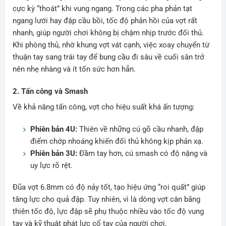
cực kỳ “thoát” khi vung ngang. Trong các pha phản tạt
ngang lưới hay đập cầu bồi, tốc độ phản hồi của vợt rất
nhanh, giúp người chơi không bị chậm nhịp trước đối thủ.
Khi phòng thủ, nhờ khung vợt vát cạnh, việc xoay chuyển từ
thuận tay sang trái tay để bung cầu đi sâu về cuối sân trở
nên nhẹ nhàng và ít tốn sức hơn hẳn.
2. Tấn công và Smash
Về khả năng tấn công, vợt cho hiệu suất khá ấn tượng:
Phiên bản 4U:
Thiên về những cú gõ cầu nhanh, đập
điểm chớp nhoáng khiến đối thủ không kịp phản xạ.
Phiên bản 3U:
Đầm tay hơn, cú smash có độ nặng và
uy lực rõ rệt.
Đũa vợt 6.8mm có độ nảy tốt, tạo hiệu ứng “roi quất” giúp
tăng lực cho quả đập. Tuy nhiên, vì là dòng vợt cân bằng
thiên tốc độ, lực đập sẽ phụ thuộc nhiều vào tốc độ vung
tay và kỹ thuật phát lực cổ tay của người chơi.