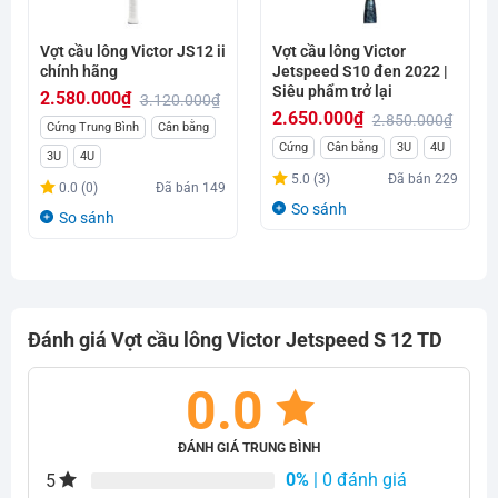
Vợt cầu lông Victor JS12 ii
Vợt cầu lông Victor
chính hãng
Jetspeed S10 đen 2022 |
Siêu phẩm trở lại
2.580.000
₫
3.120.000
₫
2.650.000
₫
2.850.000
₫
Giá
Giá
Cứng Trung Bình
Cân bằng
Giá
Giá
Cứng
Cân bằng
3U
4U
gốc
hiện
3U
4U
gốc
hiện
là:
tại
5.0 (3)
Đã bán
229
0.0 (0)
Đã bán
149
là:
tại
3.120.000₫.
là:
So sánh
So sánh
2.850.000₫.
là:
2.580.000₫.
2.650.000₫.
Đánh giá Vợt cầu lông Victor Jetspeed S 12 TD
0.0
ĐÁNH GIÁ TRUNG BÌNH
0%
| 0 đánh giá
5