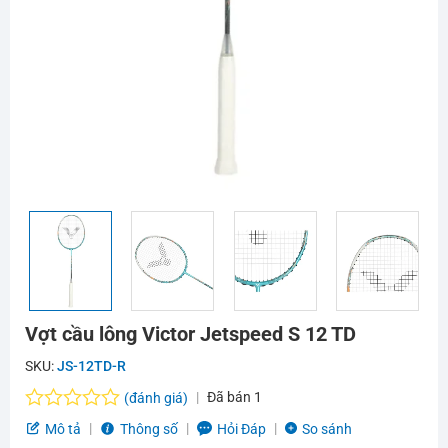
Vợt cầu lông Victor Jetspeed S 12 TD
SKU:
JS-12TD-R
Đã bán
1
(đánh giá)
Được
Mô tả
Thông số
Hỏi Đáp
So sánh
xếp