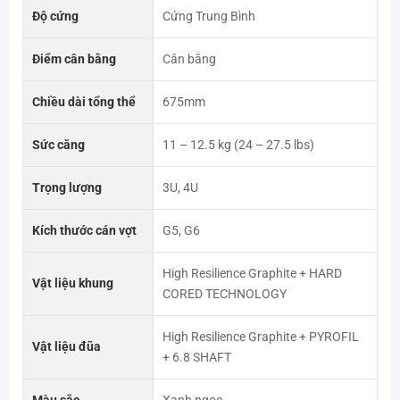
Độ cứng
Cứng Trung Bình
Điểm cân bằng
Cân bằng
Chiều dài tổng thể
675mm
Sức căng
11 – 12.5 kg (24 – 27.5 lbs)
Trọng lượng
3U, 4U
Kích thước cán vợt
G5, G6
High Resilience Graphite + HARD
Vật liệu khung
CORED TECHNOLOGY
High Resilience Graphite + PYROFIL
Vật liệu đũa
+ 6.8 SHAFT
Màu sắc
Xanh ngọc