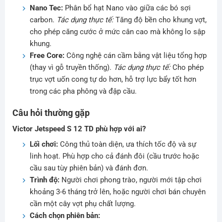
Nano Tec:
Phân bổ hạt Nano vào giữa các bó sợi
carbon.
Tác dụng thực tế:
Tăng độ bền cho khung vợt,
cho phép căng cước ở mức cân cao mà không lo sập
khung.
Free Core:
Công nghệ cán cầm bằng vật liệu tổng hợp
(thay vì gỗ truyền thống).
Tác dụng thực tế:
Cho phép
trục vợt uốn cong tự do hơn, hỗ trợ lực bẩy tốt hơn
trong các pha phông và đập cầu.
Câu hỏi thường gặp
Victor Jetspeed S 12 TD phù hợp với ai?
Lối chơi:
Công thủ toàn diện, ưa thích tốc độ và sự
linh hoạt. Phù hợp cho cả đánh đôi (cầu trước hoặc
cầu sau tùy phiên bản) và đánh đơn.
Trình độ:
Người chơi phong trào, người mới tập chơi
khoảng 3-6 tháng trở lên, hoặc người chơi bán chuyên
cần một cây vợt phụ chất lượng.
Cách chọn phiên bản: