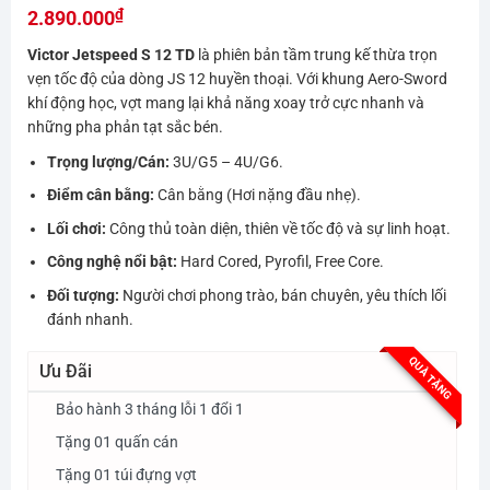
₫
hạng
2.890.000
0.0
Victor Jetspeed S 12 TD
là phiên bản tầm trung kế thừa trọn
5
sao
vẹn tốc độ của dòng JS 12 huyền thoại. Với khung Aero-Sword
khí động học, vợt mang lại khả năng xoay trở cực nhanh và
những pha phản tạt sắc bén.
Trọng lượng/Cán:
3U/G5 – 4U/G6.
Điểm cân bằng:
Cân bằng (Hơi nặng đầu nhẹ).
Lối chơi:
Công thủ toàn diện, thiên về tốc độ và sự linh hoạt.
Công nghệ nổi bật:
Hard Cored, Pyrofil, Free Core.
Đối tượng:
Người chơi phong trào, bán chuyên, yêu thích lối
đánh nhanh.
QUÀ TẶNG
Ưu Đãi
Bảo hành 3 tháng lỗi 1 đổi 1
Tặng 01 quấn cán
Tặng 01 túi đựng vợt