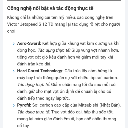
Công nghệ nổi bật và tác động thực tế
Không chỉ là những cái tên mỹ miều, các công nghệ trên
Victor Jetspeed S 12 TD mang lại tác dụng rõ rệt cho người
chơi:
Aero-Sword:
Kết hợp giữa khung vát kim cương và khí
động học.
Tác dụng thực tế:
Giúp vung vợt nhanh hơn,
tiếng vợt cắt gió kêu đanh hơn và giảm mỏi tay khi
đánh trận kéo dài.
Hard Cored Technology:
Cấu trúc lấy cảm hứng từ
máy bay trực thăng quân sự với nhiều lớp sợi carbon.
Tác dụng thực tế:
Giảm chấn rung tối đa sau mỗi cú
đánh, giữ cho mặt vợt ổn định để chuẩn bị cho cú
đánh tiếp theo ngay lập tức.
Pyrofil:
Sợi carbon cao cấp của Mitsubishi (Nhật Bản).
Tác dụng thực tế:
Trục vợt dẻo dai, hấp thụ sốc tốt,
mang lại cảm giác đánh êm ái, hạn chế chấn thương
cổ tay.