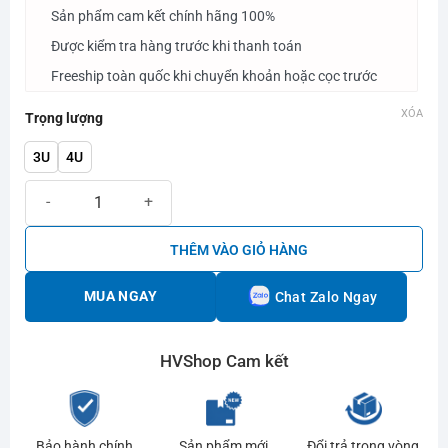
Sản phẩm cam kết chính hãng 100%
Được kiểm tra hàng trước khi thanh toán
Freeship toàn quốc khi chuyển khoản hoặc cọc trước
XÓA
Trọng lượng
3U
4U
Vợt cầu lông Victor Jetspeed S 12 TD số lượng
THÊM VÀO GIỎ HÀNG
MUA NGAY
Chat Zalo Ngay
HVShop Cam kết
Bảo hành chính
Sản phẩm mới
Đổi trả trong vòng