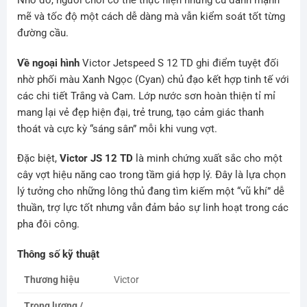
Nhờ đó, người chơi có thể thực hiện những cú đánh mạnh
mẽ và tốc độ một cách dễ dàng mà vẫn kiểm soát tốt từng
đường cầu.
Về ngoại hình
Victor Jetspeed S 12 TD ghi điểm tuyệt đối
nhờ phối màu Xanh Ngọc (Cyan) chủ đạo kết hợp tinh tế với
các chi tiết Trắng và Cam. Lớp nước sơn hoàn thiện tỉ mỉ
mang lại vẻ đẹp hiện đại, trẻ trung, tạo cảm giác thanh
thoát và cực kỳ “sáng sân” mỗi khi vung vợt.
Đặc biệt,
Victor JS 12 TD
là minh chứng xuất sắc cho một
cây vợt hiệu năng cao trong tầm giá hợp lý. Đây là lựa chọn
lý tưởng cho những lông thủ đang tìm kiếm một “vũ khí” dễ
thuần, trợ lực tốt nhưng vẫn đảm bảo sự linh hoạt trong các
pha đôi công.
Thông số kỹ thuật
Thương hiệu
Victor
Trọng lượng /