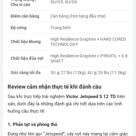
3U/G5; 4U/G6
Chu vi cán
Điểm cân bằng
Cân bằng (Hơi nặng đầu nhẹ)
Độ cứng
Trung bình
High Resilience Graphite + HARD CORED
Chất liệu khung
TECHNOLOGY
High Resilience Graphite + PYROFIL + 6.8
Chất liệu đũa vợt
SHAFT
Sức căng tối đa
3U ≦ 27 lbs (12kg); 4U ≦ 26 lbs (11.5kg)
Review cảm nhận thực tế khi đánh cầu
Sau khi trực tiếp trải nghiệm
Victor Jetspeed S 12 TD
trên
sân, dưới đây là những đánh giá chi tiết dựa trên các tình
huống cầu thực tế:
1. Phản tạt và phòng thủ
Đúng như tên gọi “Jetspeed”, cây vợt này mang lại cảm giác