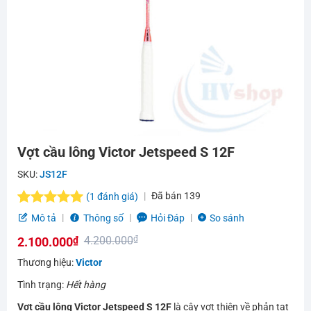
Vợt cầu lông Victor Jetspeed S 12F
SKU:
JS12F
Đã bán
139
(
1
đánh giá)
5.0
1
trên 5
Mô tả
Thông số
Hỏi Đáp
So sánh
dựa trên
4.200.000
₫
2.100.000
₫
đánh giá
Giá
Giá
Thương hiệu:
Victor
gốc
hiện
Tình trạng:
Hết hàng
là:
tại
Vợt cầu lông Victor Jetspeed S 12F
là cây vợt thiên về phản tạt