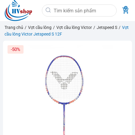
Bỏ
Tìm
qua
kiếm:
nội
dung
Trang chủ
/
Vợt cầu lông
/
Vợt cầu lông Victor
/
Jetspeed S
/
Vợt
cầu lông Victor Jetspeed S 12F
-50%