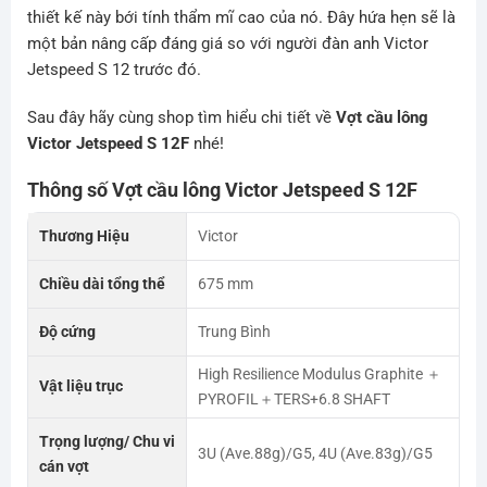
thiết kế này bới tính thẩm mĩ cao của nó. Đây hứa hẹn sẽ là
một bản nâng cấp đáng giá so với người đàn anh Victor
Jetspeed S 12 trước đó.
Sau đây hãy cùng shop tìm hiểu chi tiết về
Vợt cầu lông
Victor Jetspeed S 12F
nhé!
Thông số Vợt cầu lông Victor Jetspeed S 12F
Thương Hiệu
Victor
Chiều dài tổng thể
675 mm
Độ cứng
Trung Bình
High Resilience Modulus Graphite ＋
Vật liệu trục
PYROFIL＋TERS+6.8 SHAFT
Trọng lượng/ Chu vi
3U (Ave.88g)/G5, 4U (Ave.83g)/G5
cán vợt