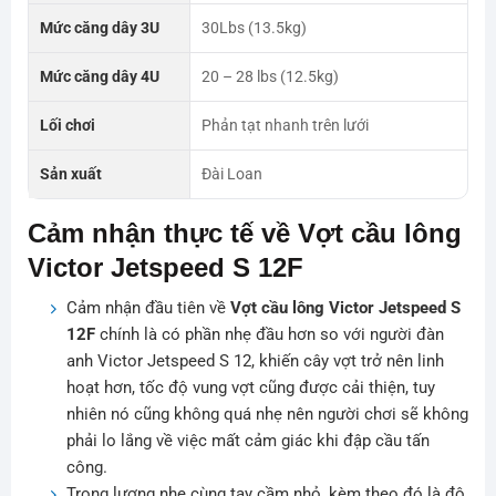
Mức căng dây 3U
30Lbs (13.5kg)
Mức căng dây 4U
20 – 28 lbs (12.5kg)
Lối chơi
Phản tạt nhanh trên lưới
Sản xuất
Đài Loan
Cảm nhận thực tế về Vợt cầu lông
Victor Jetspeed S 12F
Cảm nhận đầu tiên về
Vợt cầu lông Victor Jetspeed S
12F
chính là có phần nhẹ đầu hơn so với người đàn
anh Victor Jetspeed S 12, khiến cây vợt trở nên linh
hoạt hơn, tốc độ vung vợt cũng được cải thiện, tuy
nhiên nó cũng không quá nhẹ nên người chơi sẽ không
phải lo lắng về việc mất cảm giác khi đập cầu tấn
công.
Trọng lượng nhẹ cùng tay cầm nhỏ, kèm theo đó là độ