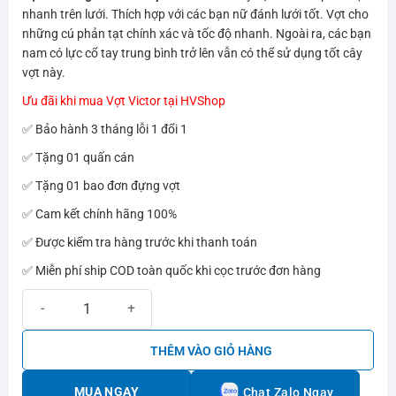
4.200.000₫.
là:
nhanh trên lưới. Thích hợp với các bạn nữ đánh lưới tốt. Vợt cho
2.100.000₫.
những cú phản tạt chính xác và tốc độ nhanh. Ngoài ra, các bạn
nam có lực cổ tay trung bình trở lên vẫn có thể sử dụng tốt cây
vợt này.
Ưu đãi khi mua Vợt Victor tại HVShop
✅ Bảo hành 3 tháng lỗi 1 đổi 1
✅ Tặng 01 quấn cán
✅ Tặng 01 bao đơn đựng vợt
✅ Cam kết chính hãng 100%
✅ Được kiểm tra hàng trước khi thanh toán
✅ Miễn phí ship COD toàn quốc khi cọc trước đơn hàng
Vợt cầu lông Victor Jetspeed S 12F số lượng
THÊM VÀO GIỎ HÀNG
MUA NGAY
Chat Zalo Ngay