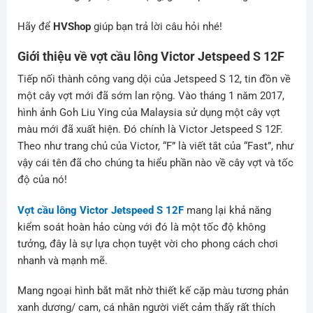
Hãy để
HVShop
giúp bạn trả lời câu hỏi nhé!
Giới thiệu về vợt cầu lông Victor Jetspeed S 12F
Tiếp nối thành công vang dội của Jetspeed S 12, tin đồn về
một cây vợt mới đã sớm lan rộng. Vào tháng 1 năm 2017,
hình ảnh Goh Liu Ying của Malaysia sử dụng một cây vợt
màu mới đã xuất hiện. Đó chính là Victor Jetspeed S 12F.
Theo như trang chủ của Victor, “F” là viết tắt của “Fast”, như
vậy cái tên đã cho chúng ta hiểu phần nào về cây vợt và tốc
độ của nó!
Vợt cầu lông Victor Jetspeed S 12F
mang lại khả năng
kiểm soát hoàn hảo cùng với đó là một tốc độ không
tưởng, đây là sự lựa chọn tuyệt vời cho phong cách chơi
nhanh và mạnh mẽ.
Mang ngoại hình bắt mắt nhờ thiết kế cặp màu tương phản
xanh dương/ cam, cá nhân người viết cảm thấy rất thích