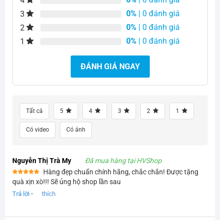
4
0%
| 0 đánh giá
3
0%
| 0 đánh giá
2
0%
| 0 đánh giá
1
ĐÁNH GIÁ NGAY
Tất cả
5
4
3
2
1
Có video
Có ảnh
Nguyễn Thị Trà My
Đã mua hàng tại HVShop
Hàng đẹp chuẩn chính hãng, chắc chắn! Được tặng
Được xếp
quà xịn xò!!! Sẽ ủng hộ shop lần sau
hạng
5
5
sao
Trả lời
•
thích