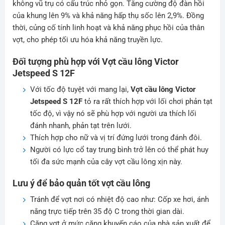
không vũ trụ có cấu trúc nhỏ gọn. Tăng cường độ đàn hồi
của khung lên 9% và khả năng hấp thụ sốc lên 2,9%. Đồng
thời, củng cố tính linh hoạt và khả năng phục hồi của thân
vợt, cho phép tối ưu hóa khả năng truyền lực.
Đối tượng phù hợp với Vợt cầu lông Victor
Jetspeed S 12F
Với tốc độ tuyệt với mang lại,
Vợt cầu lông Victor
Jetspeed S 12F
tỏ ra rất thích hợp với lối chơi phản tạt
tốc độ, vì vậy nó sẽ phù hợp với người ưa thích lối
đánh nhanh, phản tạt trên lưới.
Thích hợp cho nữ và vị trí đứng lưới trong đánh đôi.
Người có lực cổ tay trung bình trở lên có thể phát huy
tối đa sức mạnh của cây vợt cầu lông xịn này.
Lưu ý để bảo quản tốt vợt cầu lông
Tránh để vợt nơi có nhiệt độ cao như: Cốp xe hơi, ánh
nắng trực tiếp trên 35 độ C trong thời gian dài.
Căng vợt ở mức căng khuyến cáo của nhà sản xuất để