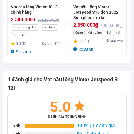
Vợt cầu lông Victor JS12 ii
Vợt cầu lông Victor
chính hãng
Jetspeed S10 đen 2022 |
Siêu phẩm trở lại
2.580.000
₫
3.120.000
₫
2.650.000
₫
2.850.000
₫
Giá
Giá
Cứng Trung Bình
Cân bằng
Giá
Giá
Cứng
Cân bằng
3U
4U
gốc
hiện
3U
4U
gốc
hiện
là:
tại
5.0 (3)
Đã bán
229
0.0 (0)
Đã bán
149
là:
tại
3.120.000₫.
là:
So sánh
So sánh
2.850.000₫.
là:
2.580.000₫.
2.650.000₫.
1 đánh giá cho
Vợt cầu lông Victor Jetspeed S
12F
5.0
ĐÁNH GIÁ TRUNG BÌNH
100%
| 1 đánh giá
5
0%
| 0 đánh giá