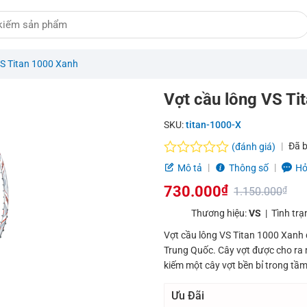
VS Titan 1000 Xanh
Vợt cầu lông VS Ti
SKU:
titan-1000-X
Đã 
(đánh giá)
Được
Mô tả
Thông số
Hỏ
xếp
730.000
₫
hạng
1.150.000
₫
0.0
Giá
Giá
Thương hiệu:
VS
| Tình trạ
5
sao
gốc
hiện
Vợt cầu lông VS Titan 1000 Xanh đ
Trung Quốc. Cây vợt được cho ra
là:
tại
kiếm một cây vợt bền bỉ trong tầm 
1.150.000₫.
là:
Ưu Đãi
730.000₫.