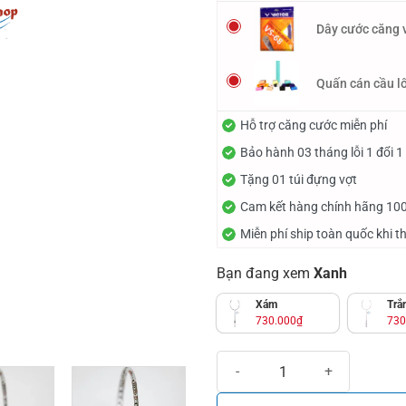
Dây cước căng v
Quấn cán cầu l
Hỗ trợ căng cước miễn phí
Bảo hành 03 tháng lỗi 1 đổi 1
Tặng 01 túi đựng vợt
Cam kết hàng chính hãng 10
Miễn phí ship toàn quốc khi t
Bạn đang xem
Xanh
Xám
Trắ
730.000
₫
730
Vợt cầu lông VS Titan 1000 Xanh