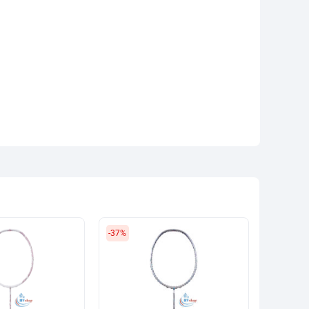
-37%
-22%