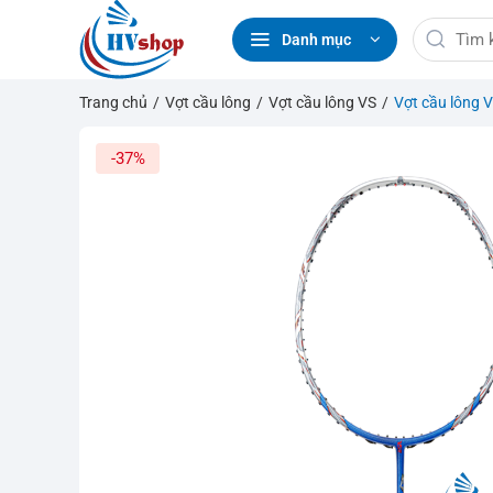
Bỏ
Tìm
qua
Danh mục
kiếm:
nội
dung
Trang chủ
/
Vợt cầu lông
/
Vợt cầu lông VS
/
Vợt cầu lông 
-37%