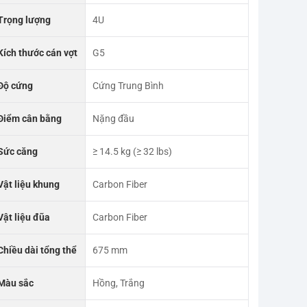
Trọng lượng
4U
Kích thước cán vợt
G5
Độ cứng
Cứng Trung Bình
Điểm cân bằng
Nặng đầu
Sức căng
≥ 14.5 kg (≥ 32 lbs)
Vật liệu khung
Carbon Fiber
Vật liệu đũa
Carbon Fiber
Chiều dài tổng thể
675 mm
Màu sắc
Hồng, Trắng