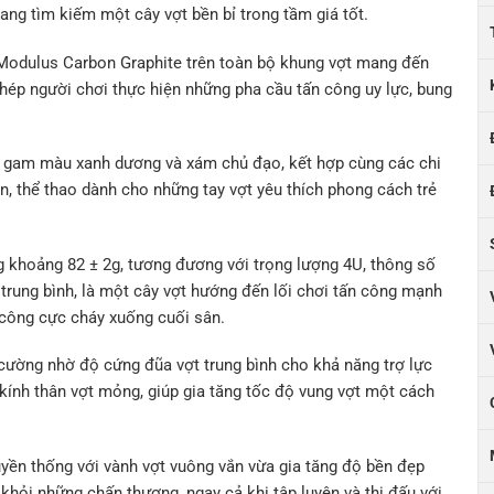
ng tìm kiếm một cây vợt bền bỉ trong tầm giá tốt.
 Modulus Carbon Graphite trên toàn bộ khung vợt mang đến
phép người chơi thực hiện những pha cầu tấn công uy lực, bung
i gam màu xanh dương và xám chủ đạo, kết hợp cùng các chi
, thể thao dành cho những tay vợt yêu thích phong cách trẻ
 khoảng 82 ± 2g, tương đương với trọng lượng 4U, thông số
ung bình, là một cây vợt hướng đến lối chơi tấn công mạnh
 công cực cháy xuống cuối sân.
cường nhờ độ cứng đũa vợt trung bình cho khả năng trợ lực
ính thân vợt mỏng, giúp gia tăng tốc độ vung vợt một cách
yền thống với vành vợt vuông vắn vừa gia tăng độ bền đẹp
 khỏi những chấn thương, ngay cả khi tập luyện và thi đấu với