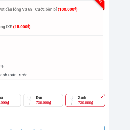
₫
ợt cầu lông VS 68 | Cước bền bỉ
(
100.000
)
₫
ông IXE
(
15.000
)
0%
hanh toán trước
ng
Đen
Xanh
.000
₫
730.000
₫
730.000
₫
 số lượng