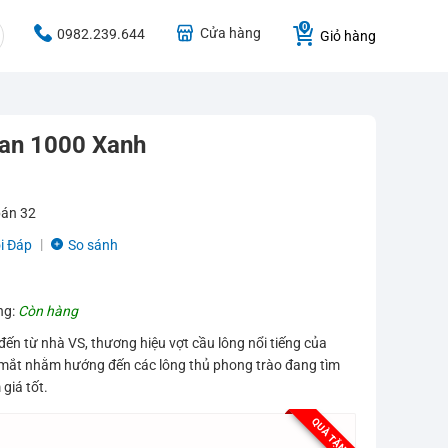
Cửa hàng
0982.239.644
Giỏ hàng
tan 1000 Xanh
bán
32
i Đáp
So sánh
ng:
Còn hàng
ến từ nhà VS, thương hiệu vợt cầu lông nổi tiếng của
 mắt nhằm hướng đến các lông thủ phong trào đang tìm
giá tốt.
QUÀ TẶNG