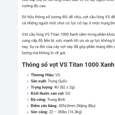
cường độ cao.
Sở hữu thông số tương đối dễ chịu, vợt cầu lông VS dễ
cả những người mới chơi có lực cổ tay ở mức trung bìn
Vợt cầu lông VS Titan 1000 Xanh nằm trong phân khú
cung cấp độ bền bỉ, sức mạnh tối ưu và uy lực không 
nay. Sự ra đời của cây vợt này đã góp phần mang đến c
lượng mà không lo về giá.
Thông số
vợt VS Titan 1000 Xanh
Thương Hiệu:
VS
Sản xuất:
Trung Quốc
Trọng lượng:
4U (82 ± 2g)
Kích thước cán vợt:
G5
Độ cứng:
Trung Bình
Điểm cân bằng:
305±3mm (Nặng đầu)
Sức căng:
22 – 36lbs (16.3kg)