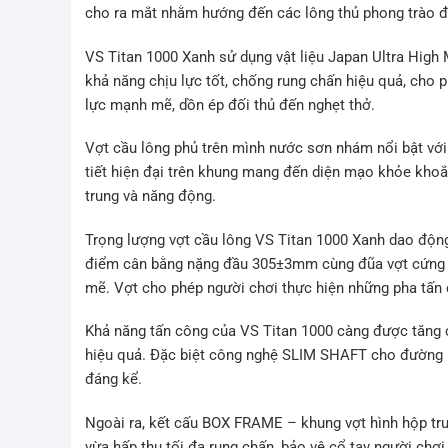
cho ra mắt nhằm hướng đến các lông thủ phong trào đa
VS Titan 1000 Xanh sử dụng vật liệu Japan Ultra High
khả năng chịu lực tốt, chống rung chấn hiệu quả, cho 
lực mạnh mẽ, dồn ép đối thủ đến nghẹt thở.
Vợt cầu lông phủ trên mình nước sơn nhám nổi bật vớ
tiết hiện đại trên khung mang đến diện mạo khỏe khoắn
trung và năng động.
Trọng lượng vợt cầu lông VS Titan 1000 Xanh dao động
điểm cân bằng nặng đầu 305±3mm cùng đũa vợt cứng tr
mẽ. Vợt cho phép người chơi thực hiện những pha tấn
Khả năng tấn công của VS Titan 1000 càng được tăng 
hiệu quả. Đặc biệt công nghệ SLIM SHAFT cho đường k
đáng kể.
Ngoài ra, kết cấu BOX FRAME – khung vợt hình hộp tru
vừa hấp thụ tối đa rung chấn, bảo vệ cổ tay người chơi