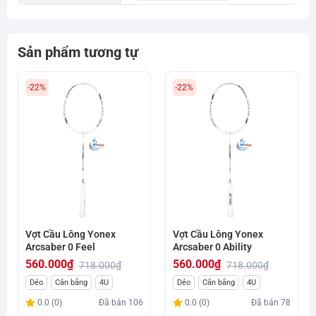
Sản phẩm tương tự
-22%
-22%
Vợt Cầu Lông Yonex
Vợt Cầu Lông Yonex
Arcsaber 0 Feel
Arcsaber 0 Ability
560.000
₫
560.000
₫
718.000
₫
718.000
₫
Giá
Giá
Giá
Giá
Dẻo
Cân bằng
4U
Dẻo
Cân bằng
4U
gốc
hiện
gốc
hiện
0.0 (0)
Đã bán
106
0.0 (0)
Đã bán
78
là:
tại
là:
tại