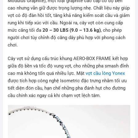
Modulus Graphite), một loại graphite cao cấp có độ bền
cao nhưng vẫn giữ được trọng lượng nhẹ. Chất liệu này giúp
vợt có độ đàn hồi tốt, tăng khả năng kiểm soát cầu và giảm
rung khi tiếp xúc với cầu. Ngoài ra, cây vợt còn cung cấp
mức căng tối đa
20 – 30 LBS (9.0 – 13.6 kg)
, cho phép
người chơi tùy chỉnh độ căng dây phù hợp với phong cách
chơi.
Cây vợt sử dụng cấu trúc khung AERO-BOX FRAME kết hợp
giữa độ bền và tốc độ vung vợt, cho những pha smash đỉnh
cao mà không tốn quá nhiều lực. Mặt
vợt cầu lông Yonex
được tích hợp công nghệ Isometric đặc trưng nhằm tối ưu
tiết diện đón cầu, hạn chế những pha đánh hụt cho đường
cầu chính xác ngay cả khi chạm vợt lệch tâm.