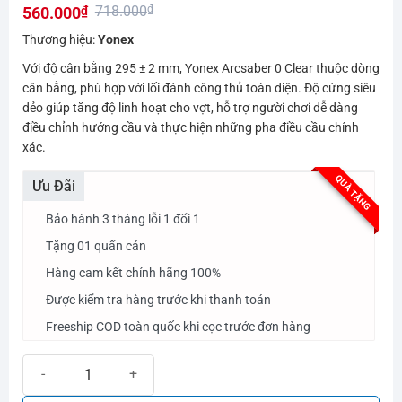
718.000
₫
560.000
₫
hạng
0.0
Giá
Giá
Thương hiệu:
Yonex
5
gốc
hiện
sao
Với độ cân bằng 295 ± 2 mm, Yonex Arcsaber 0 Clear thuộc dòng
là:
tại
cân bằng, phù hợp với lối đánh công thủ toàn diện. Độ cứng siêu
718.000₫.
là:
dẻo giúp tăng độ linh hoạt cho vợt, hỗ trợ người chơi dễ dàng
điều chỉnh hướng cầu và thực hiện những pha điều cầu chính
560.000₫.
xác.
QUÀ TẶNG
Ưu Đãi
Bảo hành 3 tháng lỗi 1 đổi 1
Tặng 01 quấn cán
Hàng cam kết chính hãng 100%
Được kiểm tra hàng trước khi thanh toán
Freeship COD toàn quốc khi cọc trước đơn hàng
Vợt Cầu Lông Yonex Arcsaber 0 Clear số lượng