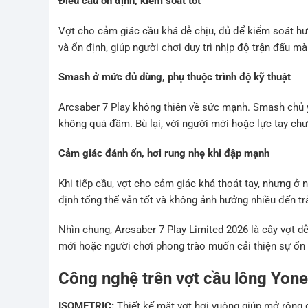
Điều cầu ổn định, kiểm soát tốt
Vợt cho cảm giác cầu khá dễ chịu, đủ để kiểm soát h
và ổn định, giúp người chơi duy trì nhịp độ trận đấu m
Smash ở mức đủ dùng, phụ thuộc trình độ kỹ thuật
Arcsaber 7 Play không thiên về sức mạnh. Smash chủ y
không quá đầm. Bù lại, với người mới hoặc lực tay chư
Cảm giác đánh ổn, hơi rung nhẹ khi đập mạnh
Khi tiếp cầu, vợt cho cảm giác khá thoát tay, nhưng ở
định tổng thể vẫn tốt và không ảnh hưởng nhiều đến tr
Nhìn chung, Arcsaber 7 Play Limited 2026 là cây vợt dễ
mới hoặc người chơi phong trào muốn cải thiện sự ổn 
Công nghệ trên vợt cầu lông Yone
ISOMETRIC:
Thiết kế mặt vợt hơi vuông giúp mở rộng 