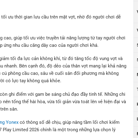
 tối ưu thời gian lưu cầu trên mặt vợt, nhờ đó người chơi dễ
cao, giúp tối ưu việc truyền tải năng lượng từ tay người chơi
áp ứng nhu cầu căng dây cao của người chơi khá.
giảm tối đa lực cản không khí, từ đó tăng tốc độ vung vợt và
ầu nhanh. Bên cạnh đó, độ dẻo của thân vợt mang lại khả năng
các cú phông cầu cao, sâu về cuối sân đối phương mà không
ười có lực tay không quá khỏe.
y còn ghi điểm với gam be sáng chủ đạo đầy tinh tế. Những chi
 nên tổng thể hài hòa, vừa tối giản vừa toát lên vẻ hiện đại và
 trên sân.
ông Yonex
có thông số dễ chịu, giúp nâng tầm lối chơi kiểm
 Play Limited 2026 chính là một trong những lựa chọn lý