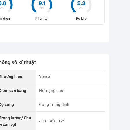
9.0
9.1
5.3
/10
/10
/10
n diện
Phản tạt
Độ khó
hông số kĩ thuật
Thương hiệu
Yonex
Điểm cân bằng
Hơi nặng đầu
Độ cứng
Cứng Trung Bình
Trọng lượng/ Chu
4U (83g) – G5
vi cán vợt