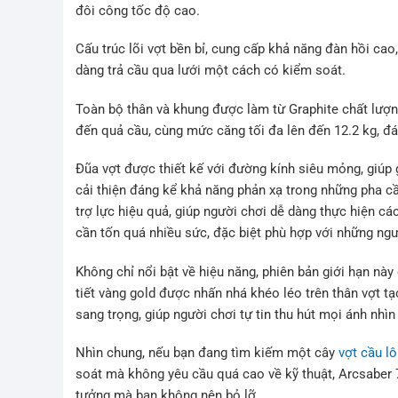
đôi công tốc độ cao.
Cấu trúc lõi vợt bền bỉ, cung cấp khả năng đàn hồi cao,
dàng trả cầu qua lưới một cách có kiểm soát.
Toàn bộ thân và khung được làm từ Graphite chất lượng 
đến quả cầu, cùng mức căng tối đa lên đến 12.2 kg, đ
Đũa vợt được thiết kế với đường kính siêu mỏng, giúp 
cải thiện đáng kể khả năng phản xạ trong những pha c
trợ lực hiệu quả, giúp người chơi dễ dàng thực hiện 
cần tốn quá nhiều sức, đặc biệt phù hợp với những ng
Không chỉ nổi bật về hiệu năng, phiên bản giới hạn nà
tiết vàng gold được nhấn nhá khéo léo trên thân vợt tạo
sang trọng, giúp người chơi tự tin thu hút mọi ánh nhìn
Nhìn chung, nếu bạn đang tìm kiếm một cây
vợt cầu l
soát mà không yêu cầu quá cao về kỹ thuật, Arcsaber 7
tưởng mà bạn không nên bỏ lỡ.