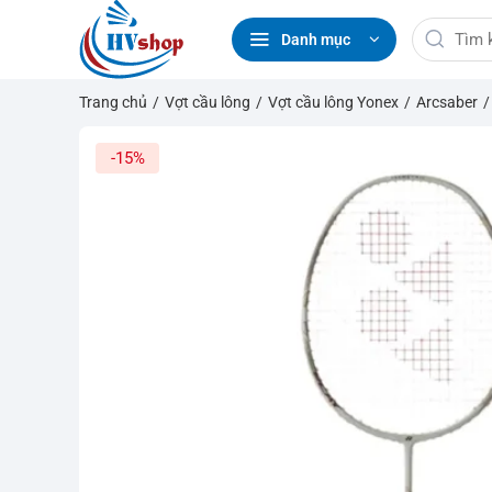
Bỏ
Tìm
qua
Danh mục
kiếm:
nội
dung
Trang chủ
/
Vợt cầu lông
/
Vợt cầu lông Yonex
/
Arcsaber
-15%