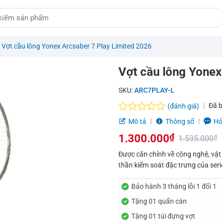
/
Vợt cầu lông Yonex Arcsaber 7 Play Limited 2026
Vợt cầu lông Yonex
SKU:
ARC7PLAY-L
Đã 
(đánh giá)
Được
Mô tả
Thông số
Hỏ
xếp
1.300.000
₫
hạng
1.535.000
₫
0.0
Giá
Giá
Được căn chỉnh về công nghệ, vật 
5
thần kiểm soát đặc trưng của seri
sao
gốc
hiện
là:
tại
Bảo hành 3 tháng lỗi 1 đổi 1
Tặng 01 quấn cán
1.535.000₫.
là:
Tặng 01 túi đựng vợt
1.300.000₫.