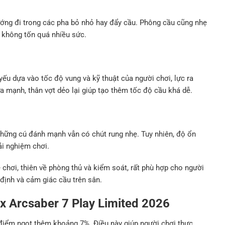
ướng đi trong các pha bỏ nhỏ hay đẩy cầu. Phông cầu cũng nhẹ
à không tốn quá nhiều sức.
ếu dựa vào tốc độ vung và kỹ thuật của người chơi, lực ra
a mạnh, thân vợt dẻo lại giúp tạo thêm tốc độ cầu khá dễ.
 những cú đánh mạnh vẫn có chút rung nhẹ. Tuy nhiên, độ ổn
ải nghiệm chơi.
 chơi, thiên về phòng thủ và kiểm soát, rất phù hợp cho người
định và cảm giác cầu trên sân.
x Arcsaber 7 Play Limited 2026
điểm ngọt thêm khoảng 7%. Điều này giúp người chơi thực