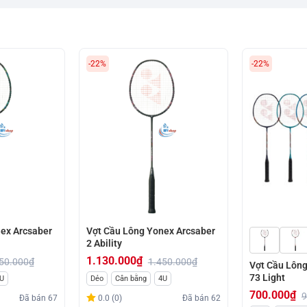
-22%
-22%
ex Arcsaber
Vợt Cầu Lông Yonex Arcsaber
2 Ability
1.130.000
₫
50.000
₫
1.450.000
₫
Vợt Cầu Lông
Giá
Giá
73 Light
U
Dẻo
Cân bằng
4U
gốc
hiện
700.000
₫
9
Đã bán
67
0.0 (0)
Đã bán
62