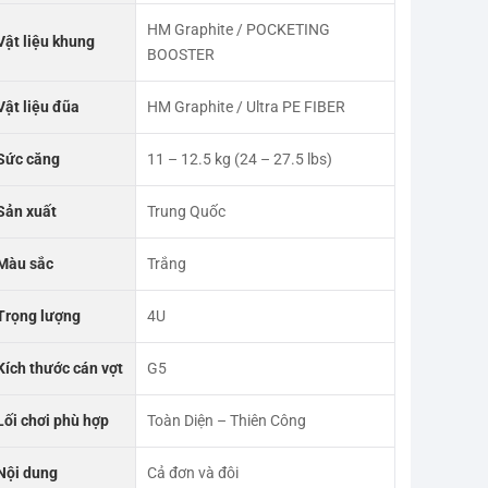
HM Graphite / POCKETING
Vật liệu khung
BOOSTER
Vật liệu đũa
HM Graphite / Ultra PE FIBER
Sức căng
11 – 12.5 kg (24 – 27.5 lbs)
Sản xuất
Trung Quốc
Màu sắc
Trắng
Trọng lượng
4U
Kích thước cán vợt
G5
Lối chơi phù hợp
Toàn Diện – Thiên Công
Nội dung
Cả đơn và đôi