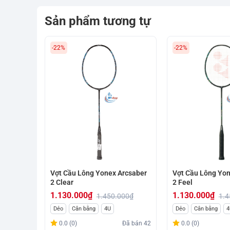
Sản phẩm tương tự
-22%
-22%
Vợt Cầu Lông Yonex Arcsaber
Vợt Cầu Lông Yon
2 Clear
2 Feel
1.130.000
₫
1.130.000
₫
1.450.000
₫
1.4
Giá
Giá
Giá
Giá
Dẻo
Cân bằng
4U
Dẻo
Cân bằng
4
gốc
hiện
gốc
hiện
0.0 (0)
Đã bán
42
0.0 (0)