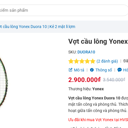
t cầu lông Yonex Duora 10 | Kẻ 2 mặt lì lợm
Vợt cầu lông Yonex 
SKU:
DUORA10
Đã
(
2
đánh giá)
5.0
2
trên 5
Mô tả
Thông số
Hỏ
dựa trên
2.900.000
₫
đánh giá
3.540.000
₫
Giá
Giá
Thương hiệu:
Yonex
gốc
hiện
Vợt cầu lông Yonex Duora 10
đượ
mặt tấn công và phòng thủ. Thích 
là:
tại
hoạt giữa tấn công và phòng thủ.
3.540.000₫.
là:
Ưu đãi khi mua Vợt Yonex tại HV
2.900.000₫.