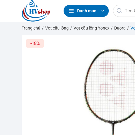
Bỏ
Tìm
qua
Danh mục
kiếm:
nội
dung
Trang chủ
/
Vợt cầu lông
/
Vợt cầu lông Yonex
/
Duora
/
Vợ
-18%