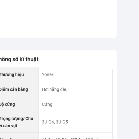
hông số kĩ thuật
Thương hiệu
Yonex
Điểm cân bằng
Hơi nặng đầu
Độ cứng
Cứng
Trọng lượng/ Chu
3U-G4, 3U-G5
vi cán vợt