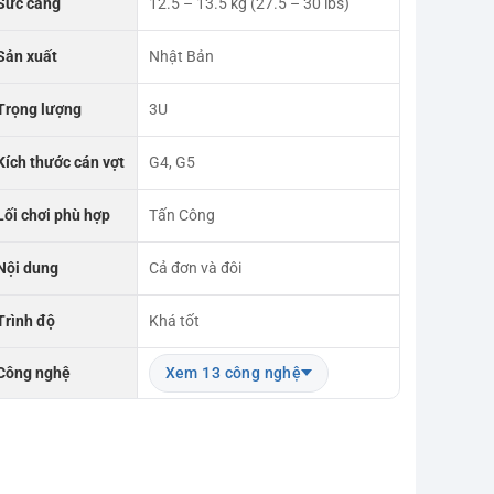
Sức căng
12.5 – 13.5 kg (27.5 – 30 lbs)
Sản xuất
Nhật Bản
Trọng lượng
3U
Kích thước cán vợt
G4, G5
Lối chơi phù hợp
Tấn Công
Nội dung
Cả đơn và đôi
Trình độ
Khá tốt
Công nghệ
Xem 13 công nghệ