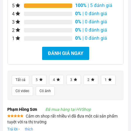
100%
| 5 đánh giá
5
0%
| 0 đánh giá
4
0%
| 0 đánh giá
3
0%
| 0 đánh giá
2
0%
| 0 đánh giá
1
ĐÁNH GIÁ NGAY
Tất cả
5
4
3
2
1
Có video
Có ảnh
Phạm Hồng Sơn
Đã mua hàng tại HVShop
Cảm ơn shop rất nhiều vì đã đưa một cái sản phẩm
Được xếp
tuyệt vời ra thị trường
hạng
5
5
sao
Trả lời
•
thích