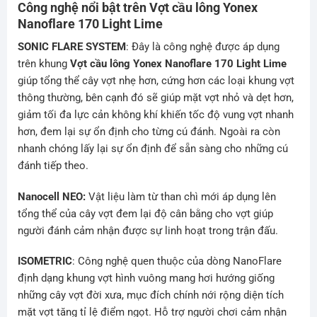
Công nghệ nổi bật trên Vợt cầu lông Yonex
Nanoflare 170 Light Lime
SONIC FLARE SYSTEM
: Đây là công nghệ được áp dụng
trên khung
Vợt cầu lông Yonex Nanoflare 170 Light Lime
giúp tổng thể cây vợt nhẹ hơn, cứng hơn các loại khung vợt
thông thường, bên cạnh đó sẽ giúp mặt vợt nhỏ và dẹt hơn,
giảm tối đa lực cản không khí khiến tốc độ vung vợt nhanh
hơn, đem lại sự ổn định cho từng cú đánh. Ngoài ra còn
nhanh chóng lấy lại sự ổn định để sẵn sàng cho những cú
đánh tiếp theo.
Nanocell NEO:
Vật liệu làm từ than chì mới áp dụng lên
tổng thể của cây vợt đem lại độ cân bằng cho vợt giúp
người đánh cảm nhận được sự linh hoạt trong trận đấu.
ISOMETRIC
: Công nghệ quen thuộc của dòng NanoFlare
định dạng khung vợt hình vuông mang hơi hướng giống
những cây vợt đời xưa, mục đích chính nới rộng diện tích
mặt vợt tăng tỉ lệ điểm ngọt. Hỗ trợ người chơi cảm nhận