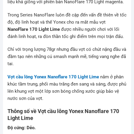
liệu khá giống với phiên bản
NanoFlare
170 Light magenta.
Trong Series NanoFlare luôn đề cập đến vấn đề thiên về tốc
độ, độ linh hoạt và thế Yonex cho ra mắt mẫu vợt
NanoFlare
170 Light Lime
được nhiều người chơi với lối
đánh linh hoạt, ra đòn thần tốc ghi điểm trên mọi trận đấu.
Chỉ với trọng lượng 78gr nhưng đầu vợt có chút nặng đầu và
đầm tạo nên những cú smash mạnh mẽ, tiếng vang nghe đã
tai.
Vợt cầu lông Yonex Nanoflare 170 Light Lime
nằm ở phân
khúc tầm trung, phối màu trắng đen sang và sáng, được phủ
lên khung vợt một lớp sơn bóng chống xước giúp bảo vệ
nước sơn của vợt.
Thông số về Vợt cầu lông Yonex Nanoflare 170
Light Lime
Độ cứng: Dẻo.