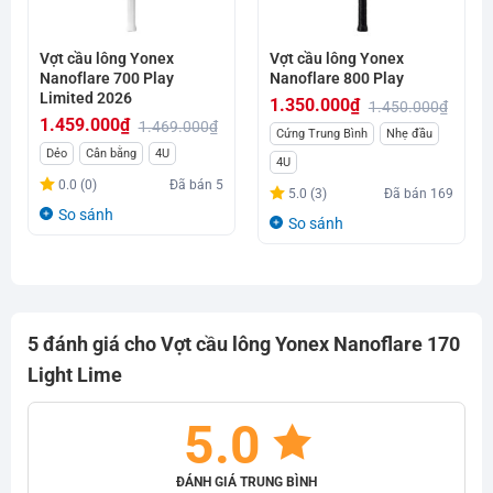
Vợt cầu lông Yonex
Vợt cầu lông Yonex
Nanoflare 700 Play
Nanoflare 800 Play
Limited 2026
1.350.000
₫
1.450.000
₫
1.459.000
₫
1.469.000
₫
Giá
Giá
Cứng Trung Bình
Nhẹ đầu
Giá
Giá
Dẻo
Cân bằng
4U
gốc
hiện
4U
gốc
hiện
là:
tại
0.0 (0)
Đã bán
5
5.0 (3)
Đã bán
169
là:
tại
1.450.000₫.
là:
So sánh
So sánh
1.469.000₫.
là:
1.350.000₫.
1.459.000₫.
5 đánh giá cho
Vợt cầu lông Yonex Nanoflare 170
Light Lime
5.0
ĐÁNH GIÁ TRUNG BÌNH