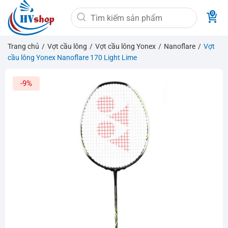
Bỏ
Tìm
qua
kiếm:
nội
dung
Trang chủ
/
Vợt cầu lông
/
Vợt cầu lông Yonex
/
Nanoflare
/
Vợt
cầu lông Yonex Nanoflare 170 Light Lime
-9%