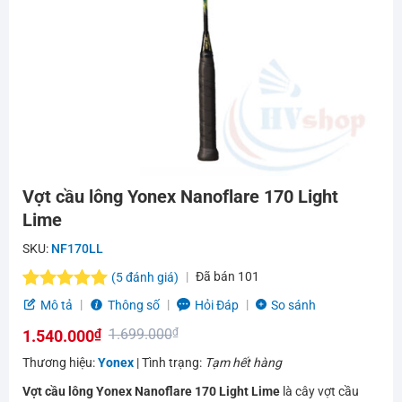
Vợt cầu lông Yonex Nanoflare 170 Light
Lime
SKU:
NF170LL
Đã bán
101
(
5
đánh giá)
5.0
5
trên 5
Mô tả
Thông số
Hỏi Đáp
So sánh
dựa trên
1.699.000
₫
1.540.000
₫
đánh giá
Giá
Giá
Thương hiệu:
Yonex
| Tình trạng:
Tạm hết hàng
gốc
hiện
Vợt cầu lông Yonex Nanoflare 170 Light Lime
là cây vợt cầu