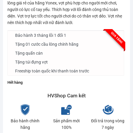
là:
tại
lông giá rẻ của hãng Yonex, vợt phù hợp cho người mới chơi,
1.699.000₫.
là:
người có lực cổ tay yếu. Thích hợp với lối đánh công thủ toàn
diện. Vợt trợ lực tốt cho người chơi do có thân vợt dẻo. Vợt nhẹ
1.540.000₫.
nên thích hợp nhất với nữ đánh lưới.
QUÀ TẶNG
Bảo hành 3 tháng lỗi 1 đổi 1
Tặng 01 cước cầu lông chính hãng
Tặng quấn cán
Tặng túi đựng vợt
Freeship toàn quốc khi thanh toán trước
Hết hàng
HVShop Cam kết
Bảo hành chính
Sản phẩm mới
Đổi trả trong vòng
hãng
100%
7 ngày