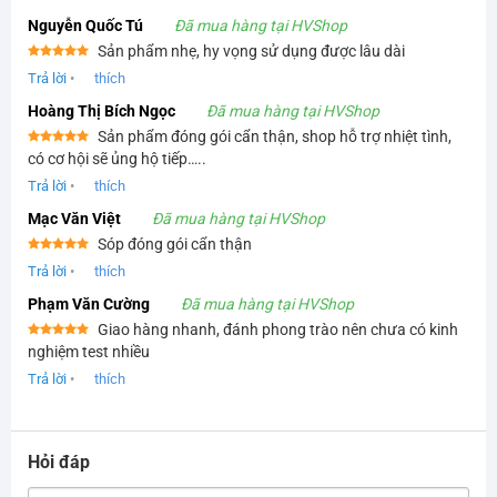
Nguyễn Quốc Tú
Đã mua hàng tại HVShop
Sản phẩm nhẹ, hy vọng sử dụng được lâu dài
Được xếp
Trả lời
•
thích
hạng
5
5
sao
Hoàng Thị Bích Ngọc
Đã mua hàng tại HVShop
Sản phẩm đóng gói cẩn thận, shop hỗ trợ nhiệt tình,
Được xếp
có cơ hội sẽ ủng hộ tiếp…..
hạng
5
5
sao
Trả lời
•
thích
Mạc Văn Việt
Đã mua hàng tại HVShop
Sóp đóng gói cẩn thận
Được xếp
Trả lời
•
thích
hạng
5
5
sao
Phạm Văn Cường
Đã mua hàng tại HVShop
Giao hàng nhanh, đánh phong trào nên chưa có kinh
Được xếp
nghiệm test nhiều
hạng
5
5
sao
Trả lời
•
thích
Hỏi đáp