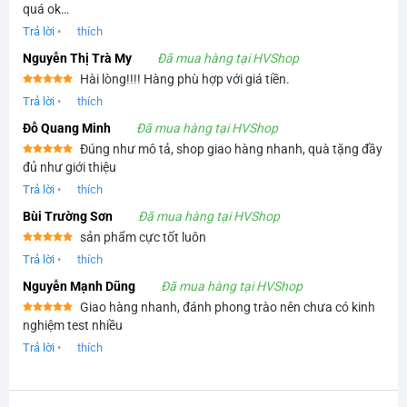
Được xếp
quá ok…
hạng
5
5
sao
Trả lời
•
thích
Nguyễn Thị Trà My
Đã mua hàng tại HVShop
Hài lòng!!!! Hàng phù hợp với giá tiền.
Được xếp
Trả lời
•
thích
hạng
5
5
sao
Đỗ Quang Minh
Đã mua hàng tại HVShop
Đúng như mô tả, shop giao hàng nhanh, quà tặng đầy
Được xếp
đủ như giới thiệu
hạng
5
5
sao
Trả lời
•
thích
Bùi Trường Sơn
Đã mua hàng tại HVShop
sản phẩm cực tốt luôn
Được xếp
Trả lời
•
thích
hạng
5
5
sao
Nguyễn Mạnh Dũng
Đã mua hàng tại HVShop
Giao hàng nhanh, đánh phong trào nên chưa có kinh
Được xếp
nghiệm test nhiều
hạng
5
5
sao
Trả lời
•
thích