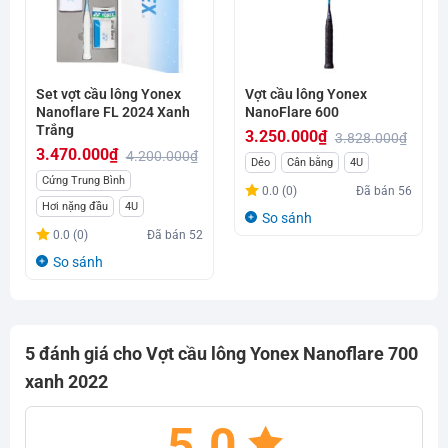
Set vợt cầu lông Yonex
Vợt cầu lông Yonex
Nanoflare FL 2024 Xanh
NanoFlare 600
Trắng
3.250.000
₫
3.828.000
₫
3.470.000
₫
4.200.000
₫
Giá
Giá
Dẻo
Cân bằng
4U
Giá
Giá
Cứng Trung Bình
gốc
hiện
0.0 (0)
Đã bán
56
gốc
hiện
Hơi nặng đầu
4U
là:
tại
So sánh
là:
tại
3.828.000₫.
là:
0.0 (0)
Đã bán
52
4.200.000₫.
là:
3.250.000₫.
So sánh
3.470.000₫.
5 đánh giá cho
Vợt cầu lông Yonex Nanoflare 700
xanh 2022
5.0