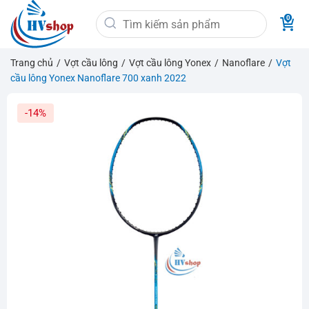
Bỏ
Tìm
qua
kiếm:
nội
dung
Trang chủ
/
Vợt cầu lông
/
Vợt cầu lông Yonex
/
Nanoflare
/
Vợt
cầu lông Yonex Nanoflare 700 xanh 2022
-14%