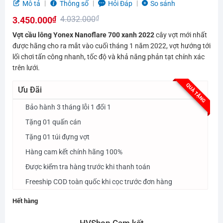
5.0
5
trên 5
Mô tả
Thông số
Hỏi Đáp
So sánh
dựa trên
4.032.000
₫
3.450.000
₫
đánh giá
Giá
Giá
Vợt cầu lông Yonex Nanoflare 700 xanh 2022
cây vợt mới nhất
gốc
hiện
được hãng cho ra mắt vào cuối tháng 1 năm 2022, vợt hướng tới
lối chơi tấn công nhanh, tốc độ và khả năng phản tạt chính xác
là:
tại
trên lưới.
4.032.000₫.
là:
3.450.000₫.
QUÀ TẶNG
Ưu Đãi
Bảo hành 3 tháng lỗi 1 đổi 1
Tặng 01 quấn cán
Tặng 01 túi đựng vợt
Hàng cam kết chính hãng 100%
Được kiểm tra hàng trước khi thanh toán
Freeship COD toàn quốc khi cọc trước đơn hàng
Hết hàng
HVShop Cam kết