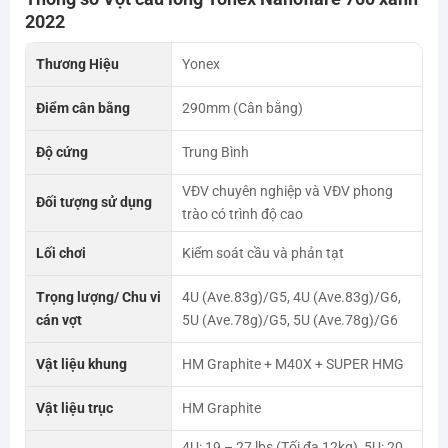
2022
Thương Hiệu
Yonex
Điểm cân bằng
290mm (Cân bằng)
Độ cứng
Trung Bình
VĐV chuyên nghiệp và VĐV phong
Đối tượng sử dụng
trào có trình độ cao
Lối chơi
Kiểm soát cầu và phản tạt
Trọng lượng/ Chu vi
4U (Ave.83g)/G5, 4U (Ave.83g)/G6,
cán vợt
5U (Ave.78g)/G5, 5U (Ave.78g)/G6
Vật liệu khung
HM Graphite + M40X + SUPER HMG
Vật liệu trục
HM Graphite
4U: 19 – 27 lbs (Tối đa 12kg), 5U: 20