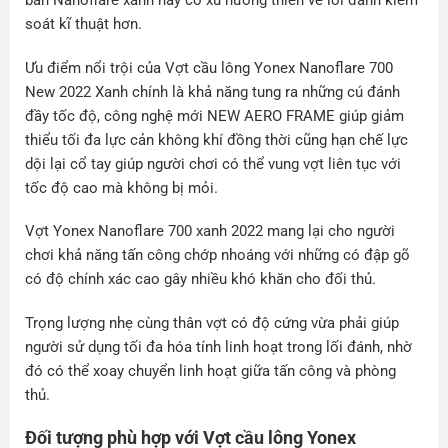
bản Nanoflare xanh này có xu hướng thiên về lối đánh kiểm
soát kĩ thuật hơn.
Ưu điểm nổi trội của Vợt cầu lông Yonex Nanoflare 700
New 2022 Xanh chính là khả năng tung ra những cú đánh
đầy tốc độ, công nghệ mới NEW AERO FRAME giúp giảm
thiểu tối đa lực cản không khí đồng thời cũng hạn chế lực
dội lại cổ tay giúp người chơi có thể vung vợt liên tục với
tốc độ cao mà không bị mỏi.
Vợt Yonex Nanoflare 700 xanh 2022 mang lại cho người
chơi khả năng tấn công chớp nhoáng với những có đập gõ
có độ chính xác cao gây nhiều khó khăn cho đối thủ.
Trọng lượng nhẹ cùng thân vợt có độ cứng vừa phải giúp
người sử dụng tối đa hóa tính linh hoạt trong lối đánh, nhờ
đó có thể xoay chuyển linh hoạt giữa tấn công và phòng
thủ.
Đối tượng phù hợp với Vợt cầu lông Yonex