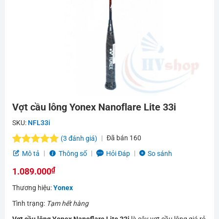
Vợt cầu lông Yonex Nanoflare Lite 33i
SKU:
NFL33i
Đã bán
160
(
3
đánh giá)
5.0
3
trên 5
Mô tả
Thông số
Hỏi Đáp
So sánh
dựa trên
₫
đánh giá
1.089.000
Thương hiệu:
Yonex
Tình trạng:
Tạm hết hàng
Vợt cầu lông Yonex Nanoflare Lite 33i
là cây vợt cầu lông giá rẻ,