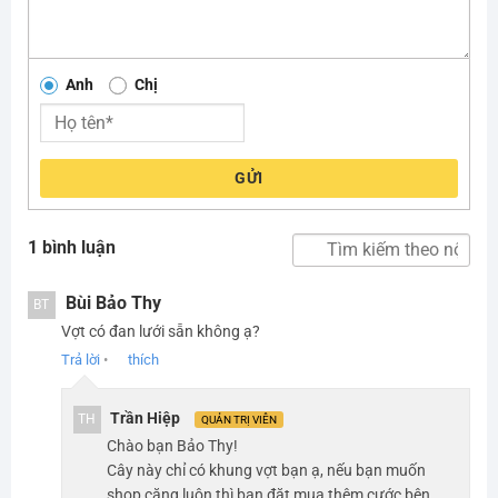
Anh
Chị
GỬI
1 bình luận
Bùi Bảo Thy
BT
Vợt có đan lưới sẵn không ạ?
Trả lời
•
thích
Trần Hiệp
TH
QUẢN TRỊ VIÊN
Chào bạn Bảo Thy!
Cây này chỉ có khung vợt bạn ạ, nếu bạn muốn
shop căng luôn thì bạn đặt mua thêm cước bên