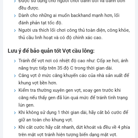
Được sử dụng cho người chơi đánh đôi và đánh đơn
đều được.
Dành cho những ai muốn backhand mạnh hơn, lối
đánh phản tạt tốc độ.
Người ưa thích lối chơi công thủ toàn diện, công khỏe,
thủ cầu linh hoạt và có độ chính xác cao.
Lưu ý để bảo quản tốt Vợt cầu lông:
Tránh để vợt nơi có nhiệt độ cao như: Cốp xe hơi, ánh
nắng trực tiếp trên 35 độ C trong thời gian dài.
Căng vợt ở mức căng khuyến cáo của nhà sản xuất để
khung vợt bền hơn.
Kiểm tra thường xuyên gen vợt, xoay gen trước khi
căng nếu thấy gen đã lún quá mức để tránh tình trạng
lún gen.
Khi không sử dụng 1 thời gian dài, hãy cắt bỏ cước để
giữ an toàn cho khung vợt.
Khi cắt cước hãy cắt nhanh, dứt khoát và đều về 4 phía
trên mặt vợt tránh hiện tượng biến dạng mặt vợt.