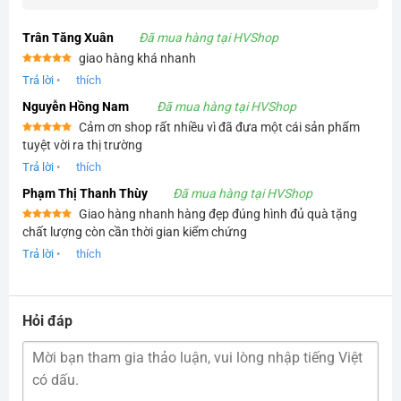
Trân Tăng Xuân
Đã mua hàng tại HVShop
giao hàng khá nhanh
Được xếp
Trả lời
•
thích
hạng
5
5
sao
Nguyễn Hồng Nam
Đã mua hàng tại HVShop
Cảm ơn shop rất nhiều vì đã đưa một cái sản phẩm
Được xếp
tuyệt vời ra thị trường
hạng
5
5
sao
Trả lời
•
thích
Phạm Thị Thanh Thùy
Đã mua hàng tại HVShop
Giao hàng nhanh hàng đẹp đúng hình đủ quà tặng
Được xếp
chất lượng còn cần thời gian kiểm chứng
hạng
5
5
sao
Trả lời
•
thích
Hỏi đáp