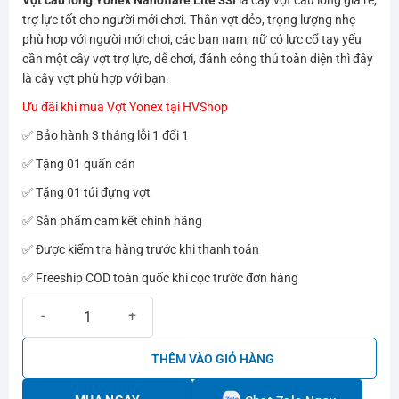
trợ lực tốt cho người mới chơi. Thân vợt dẻo, trọng lượng nhẹ
phù hợp với người mới chơi, các bạn nam, nữ có lực cổ tay yếu
cần một cây vợt trợ lực, dễ chơi, đánh công thủ toàn diện thì đây
là cây vợt phù hợp với bạn.
Ưu đãi khi mua Vợt Yonex tại HVShop
✅ Bảo hành 3 tháng lỗi 1 đổi 1
✅ Tặng 01 quấn cán
✅ Tặng 01 túi đựng vợt
✅ Sản phẩm cam kết chính hãng
✅ Được kiểm tra hàng trước khi thanh toán
✅ Freeship COD toàn quốc khi cọc trước đơn hàng
Vợt cầu lông Yonex Nanoflare Lite 33i số lượng
THÊM VÀO GIỎ HÀNG