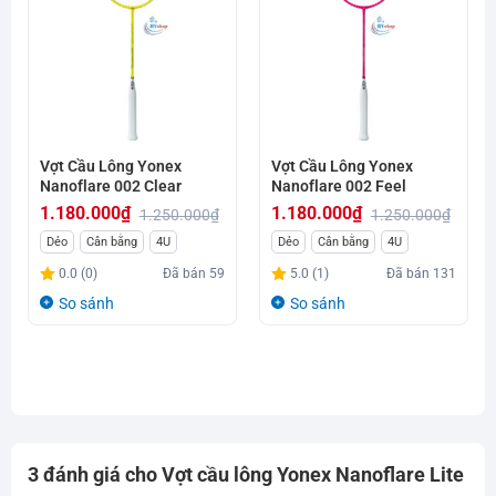
Vợt Cầu Lông Yonex
Vợt Cầu Lông Yonex
Nanoflare 002 Clear
Nanoflare 002 Feel
1.180.000
₫
1.180.000
₫
1.250.000
₫
1.250.000
₫
Giá
Giá
Giá
Giá
Dẻo
Cân bằng
4U
Dẻo
Cân bằng
4U
gốc
hiện
gốc
hiện
0.0 (0)
Đã bán
59
5.0 (1)
Đã bán
131
là:
tại
là:
tại
So sánh
So sánh
1.250.000₫.
là:
1.250.000₫.
là:
1.180.000₫.
1.180.000₫.
3 đánh giá cho
Vợt cầu lông Yonex Nanoflare Lite