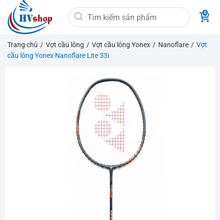
Bỏ
Tìm
qua
kiếm:
nội
dung
Trang chủ
/
Vợt cầu lông
/
Vợt cầu lông Yonex
/
Nanoflare
/
Vợt
cầu lông Yonex Nanoflare Lite 33i