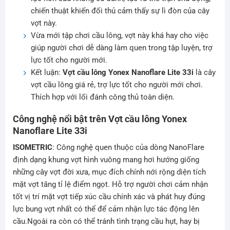
chiến thuật khiến đối thủ cảm thấy sự lì đòn của cây
vợt này.
Vừa mới tập chơi cầu lông, vợt này khá hay cho việc
giúp người chơi dễ dàng làm quen trong tập luyện, trợ
lực tốt cho người mới.
Kết luận:
Vợt cầu lông Yonex Nanoflare Lite 33i
là cây
vợt cầu lông giá rẻ, trợ lực tốt cho người mới chơi.
Thích hợp với lối đánh công thủ toàn diện.
Công nghệ nổi bật trên
Vợt cầu lông Yonex
Nanoflare Lite 33i
ISOMETRIC
: Công nghệ quen thuộc của dòng NanoFlare
định dạng khung vợt hình vuông mang hơi hướng giống
những cây vợt đời xưa, mục đích chính nới rộng diện tích
mặt vợt tăng tỉ lệ điểm ngọt. Hỗ trợ người chơi cảm nhận
tốt vị trí mặt vợt tiếp xúc cầu chính xác và phát huy đúng
lực bung vợt nhất có thể để cảm nhận lực tác động lên
cầu.Ngoài ra còn có thể tránh tình trạng cầu hụt, hay bị