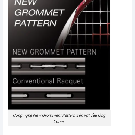
Công nghệ New Gromment Pattern trên vợt cầu lông
Yonex