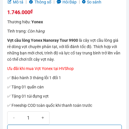
5.0
3
trên 5
Mô tả
Thông số
Hỏi Đáp
So sánh
dựa trên
₫
đánh giá
1.746.000
Thương hiệu:
Yonex
Tình trạng
: Còn hàng
Vợt cầu lông Yonex Nanoray Tour 9900
là cây vợt cầu lông giá
rẻ dòng vợt chuyên phản tạt, với lối đánh tốc độ. Thích hợp với
những bạn mới chơi, trình độ và lực cổ tay trung bình trở lên vẫn
có thể chơi tốt cây vợt này.
Ưu đãi khi mua Vợt Yonex tại HVShop
✅ Bảo hành 3 tháng lỗi 1 đổi 1
✅ Tặng 01 quấn cán
✅ Tặng 01 túi đựng vợt
✅ Freeship COD toàn quốc khi thanh toán trước
Vợt cầu lông Yonex Nanoray Tour 9900 | Công thủ toàn diện số lượ