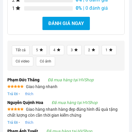
2
0%
| 0 đánh giá
1
ĐÁNH GIÁ NGAY
Tất cả
5
4
3
2
1
Có video
Có ảnh
Phạm Đức Thắng
Đã mua hàng tại HVShop
Giao hàng nhanh
Được xếp
Trả lời
•
thích
hạng
5
5
sao
Nguyễn Quỳnh Hoa
Đã mua hàng tại HVShop
Giao hàng nhanh hàng đẹp đúng hình đủ quà tặng
Được xếp
chất lượng còn cần thời gian kiểm chứng
hạng
5
5
sao
Trả lời
•
thích
Phạm Ánh Tuyết
Đã mua hàng tại HVShop