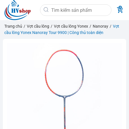
Bỏ
Tìm
qua
kiếm:
nội
dung
Trang chủ
/
Vợt cầu lông
/
Vợt cầu lông Yonex
/
Nanoray
/
Vợt
cầu lông Yonex Nanoray Tour 9900 | Công thủ toàn diện