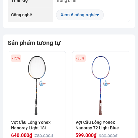
Trình độ
Trung bình
Công nghệ
Xem 6 công nghệ
Sản phẩm tương tự
-15%
-33%
Vợt Cầu Lông Yonex
Vợt Cầu Lông Yonex
Nanoray Light 18i
Nanoray 72 Light Blue
640.000
₫
599.000
₫
750.000
₫
900.000
₫