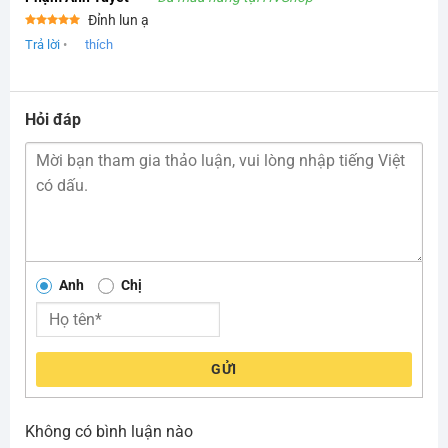
Đỉnh lun ạ
Được xếp
Trả lời
•
thích
hạng
5
5
sao
Hỏi đáp
Anh
Chị
GỬI
Không có bình luận nào