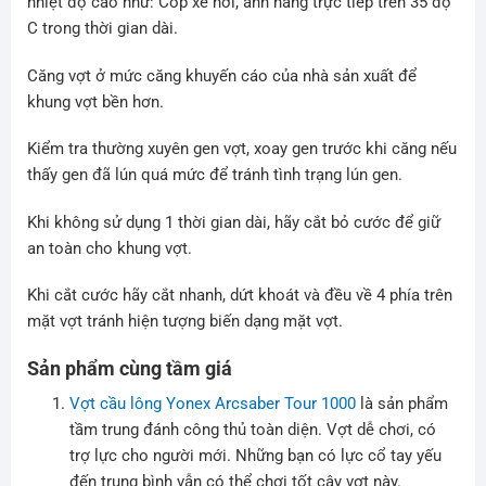
nhiệt độ cao như: Cốp xe hơi, ánh nắng trực tiếp trên 35 độ
C trong thời gian dài.
Căng vợt ở mức căng khuyến cáo của nhà sản xuất để
khung vợt bền hơn.
Kiểm tra thường xuyên gen vợt, xoay gen trước khi căng nếu
thấy gen đã lún quá mức để tránh tình trạng lún gen.
Khi không sử dụng 1 thời gian dài, hãy cắt bỏ cước để giữ
an toàn cho khung vợt.
Khi cắt cước hãy cắt nhanh, dứt khoát và đều về 4 phía trên
mặt vợt tránh hiện tượng biến dạng mặt vợt.
Sản phẩm cùng tầm giá
Vợt cầu lông Yonex Arcsaber Tour 1000
là sản phẩm
tầm trung đánh công thủ toàn diện. Vợt dễ chơi, có
trợ lực cho người mới. Những bạn có lực cổ tay yếu
đến trung bình vẫn có thể chơi tốt cây vợt này.