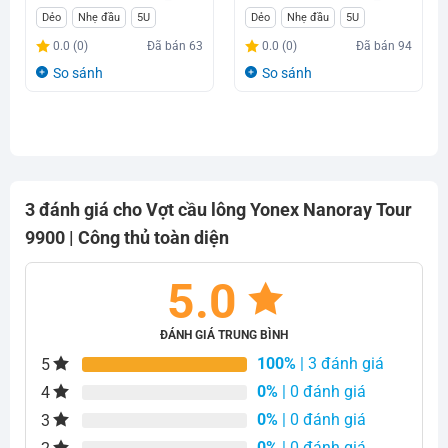
Giá
Giá
Giá
Giá
Dẻo
Nhẹ đầu
5U
Dẻo
Nhẹ đầu
5U
gốc
hiện
gốc
hiện
0.0 (0)
Đã bán
63
0.0 (0)
Đã bán
94
là:
tại
là:
tại
So sánh
So sánh
750.000₫.
là:
900.000₫.
là:
640.000₫.
599.000₫.
3 đánh giá cho
Vợt cầu lông Yonex Nanoray Tour
9900 | Công thủ toàn diện
5.0
ĐÁNH GIÁ TRUNG BÌNH
100%
| 3 đánh giá
5
0%
| 0 đánh giá
4
0%
| 0 đánh giá
3
0%
| 0 đánh giá