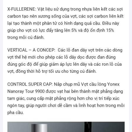
X-FULLERENE:
Vật liệu sử dụng trong nhựa liên kết các sợi
carbon tạo nên xương sống của vợt, các sợi carbon liên kết
lại tạo thành một phân tử có hình dạng quả cầu. Điều này
giúp cho vợt có lực đẩy tăng lên 5% và độ ổn định 15%
trong mỗi cú đánh.
VERTICAL – A CONCEP
: Các lỗ đan dây vợt trên các dòng
vợt thế hệ mới cho phép các lỗ dây dọc được đan đúng
đúng góc độ để giúp giảm áp lực lên dây và các ron lỗ của
vợt, đồng thời hỗ trợ tối ưu cho từng cú đánh.
CONTROL SUPER CAP:
Nắp chụp mũ Vợt cầu lông Yonex
Nanoray Tour 9900 được vạt hai bên thành mặt phẳng dạng
tam giác, cung cấp mặt phẳng rộng hơn cho vị trí tiếp xúc
ngón tay, giúp người chơi dễ cầm và linh hoạt hơn trong mỗi
pha cầu.