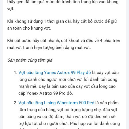
thấy gen đã lún quá mức để tránh tình trạng lún vào khung
vợt.
Khi không sử dụng 1 thời gian dài, hãy cắt bỏ cước để giữ
an toàn cho khung vợt.
Khi cắt cước hãy cắt nhanh, dứt khoát và đều về 4 phía trên
mặt vợt tránh hiện tượng biến dạng mặt vợt.
Sản phẩm cùng tầm giá
Vợt cầu lông Yonex Astrox 99 Play đỏ
là cây vợt cầu
lông dành cho người mới chơi với lối đánh tấn công
mạnh mẽ. Đây là bản sao của cây vợt cầu lông cao
cấp Yonex Astrox 99 Pro đỏ.
Vợt cầu lông Lining Windstorm 500 Red
là sản phẩm
tầm trung của hãng, vợt có trọng lượng nhẹ, đầu vợt
cân bằng và có độ đầm, thân vợt có độ dẻo nên sẽ
trợ lực tốt cho người chơi. Phù hợp với lối đánh công