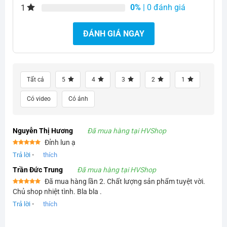
0%
| 0 đánh giá
1
ĐÁNH GIÁ NGAY
Tất cả
5
4
3
2
1
Có video
Có ảnh
Nguyễn Thị Hương
Đã mua hàng tại HVShop
Đỉnh lun ạ
Được xếp
Trả lời
•
thích
hạng
5
5
sao
Trần Đức Trung
Đã mua hàng tại HVShop
Đã mua hàng lần 2. Chất lượng sản phẩm tuyệt vời.
Được xếp
Chủ shop nhiệt tình. Bla bla .
hạng
5
5
sao
Trả lời
•
thích