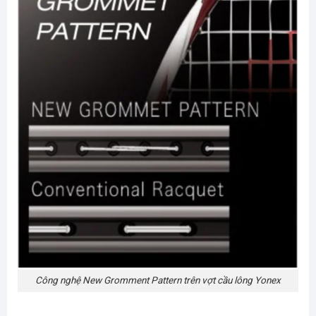
Công nghệ New Gromment Pattern trên vợt cầu lông Yonex