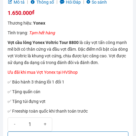
5.0
2
trên 5
Mô tả
Thông số
Hỏi Đáp
So sánh
dựa trên
₫
đánh giá
1.650.000
Thương hiệu:
Yonex
Tình trạng:
Tạm hết hàng
Vợt cầu lông Yonex Voltric Tour 8800
là cây vợt tấn công mạnh
mẽ bởi có thân cứng và đầu vợt đầm. Đặc điểm nổi bật của dòng
vợt Voltric là khung vợt cứng, chịu được lực căng cao. Vợt được
sử dụng đa dạng cả trong đánh đôi và đánh đơn.
Ưu đãi khi mua Vợt Yonex tại HVShop
✅ Bảo hành 3 tháng lỗi 1 đổi 1
✅ Tặng quấn cán
✅ Tặng túi đựng vợt
✅ Freeship toàn quốc khi thanh toán trước
Vợt cầu lông Yonex Voltric Tour 8800 | Vợt công tầm trung số lượng