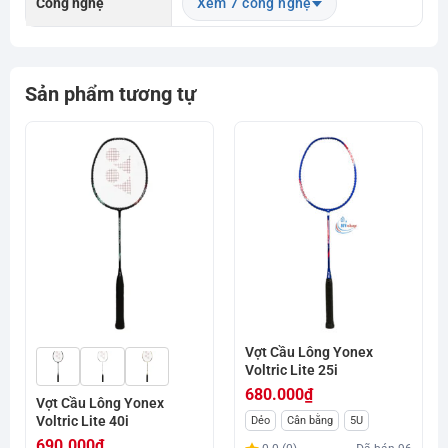
Công nghệ
Xem 7 công nghệ
Sản phẩm tương tự
Vợt Cầu Lông Yonex
Voltric Lite 25i
680.000
₫
Vợt Cầu Lông Yonex
Voltric Lite 40i
Dẻo
Cân bằng
5U
690.000
₫