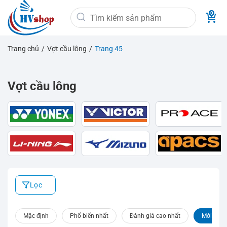
Bỏ
Tìm
qua
kiếm:
nội
dung
Trang chủ
/
Vợt cầu lông
/
Trang 45
Vợt cầu lông
Lọc
Mặc định
Phổ biến nhất
Đánh giá cao nhất
Mới nhất