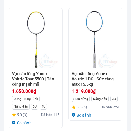
Vợt cầu lông Yonex
Vợt cầu lông Yonex
Voltric Tour 5500 | Tấn
Voltric 1 DG | Sức căng
công mạnh mẽ
max 15.5kg
1.650.000
₫
1.219.000
₫
Cứng Trung Bình
Siêu cứng
Nặng đầu
3U
Nặng đầu
3U
4U
5.0 (6)
Đã bán
224
5.0 (3)
Đã bán
115
So sánh
So sánh