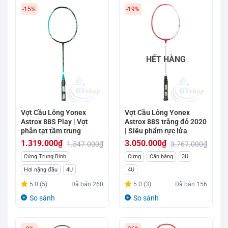
-15%
-19%
HẾT HÀNG
Vợt Cầu Lông Yonex
Vợt Cầu Lông Yonex
Astrox 88S Play | Vợt
Astrox 88S trắng đỏ 2020
phản tạt tầm trung
| Siêu phẩm rực lửa
1.319.000
₫
3.050.000
₫
1.547.000
₫
3.767.000
₫
Giá
Giá
Giá
Giá
Cứng Trung Bình
Cứng
Cân bằng
3U
gốc
hiện
gốc
hiện
Hơi nặng đầu
4U
4U
là:
tại
là:
tại
5.0 (5)
Đã bán
260
5.0 (3)
Đã bán
156
1.547.000₫.
là:
3.767.000₫.
là:
So sánh
So sánh
1.319.000₫.
3.050.000₫.