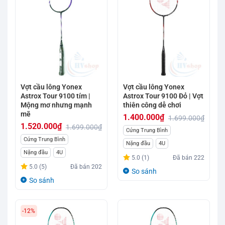
Vợt cầu lông Yonex
Vợt cầu lông Yonex
Astrox Tour 9100 tím |
Astrox Tour 9100 Đỏ | Vợt
Mộng mơ nhưng mạnh
thiên công dễ chơi
mẽ
1.400.000
₫
1.699.000
₫
1.520.000
₫
1.699.000
₫
Giá
Giá
Cứng Trung Bình
Giá
Giá
Cứng Trung Bình
gốc
hiện
Nặng đầu
4U
gốc
hiện
Nặng đầu
4U
là:
tại
5.0 (1)
Đã bán
222
là:
tại
1.699.000₫.
là:
5.0 (5)
Đã bán
202
So sánh
1.699.000₫.
là:
1.400.000₫.
So sánh
1.520.000₫.
-12%