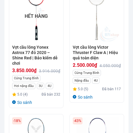
HẾT HÀNG
Vợt cầu lông Yonex
Vợt cầu lông Victor
Astrox 77 đỏ 2020 –
Thruster F Claw A | Hiệu
Shine Red | Bảo kiếm dễ
quả toàn diện
chơi
2.500.000
₫
4.050.000
₫
3.850.000
₫
3.916.000
₫
Giá
Giá
Cứng Trung Bình
Giá
Giá
Cứng Trung Bình
gốc
hiện
Nặng đầu
4U
gốc
hiện
Hơi nặng đầu
3U
4U
là:
tại
5.0 (5)
Đã bán
117
là:
tại
4.050.000₫.
là:
5.0 (4)
Đã bán
232
So sánh
3.916.000₫.
là:
2.500.000₫.
So sánh
3.850.000₫.
-18%
-43%