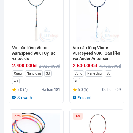
Vợt cầu lông Victor
Vợt cầu lông Victor
Auraspeed 98K | Uy lực
Auraspeed 90K | Gắn liền
và tốc độ
với Ander Antonsen
2.400.000
₫
2.500.000
₫
2.928.000
₫
4.400.000
₫
Giá
Giá
Giá
Giá
Cứng
Nặng đầu
3U
Cứng
Nặng đầu
3U
gốc
hiện
gốc
hiện
4U
4U
là:
tại
là:
tại
5.0 (4)
Đã bán
181
5.0 (5)
Đã bán
209
2.928.000₫.
là:
4.400.000₫.
là:
So sánh
So sánh
2.400.000₫.
2.500.000₫.
-22%
-4%