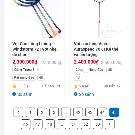
Vợt Cầu Lông Lining
Vợt cầu lông Victor
Windstorm 72 | Vợt nhẹ,
Auraspeed 70K | Kẻ thế
dễ chơi
vai ấn tượng
2.300.000
₫
2.400.000
₫
2.940.000
₫
2.500.000
₫
Giá
Giá
Giá
Giá
Cứng Trung Bình
Cứng
Nặng đầu
3U
gốc
hiện
gốc
hiện
Rất nặng đầu
6U
4U
là:
tại
là:
tại
5.0 (1)
Đã bán
126
5.0 (4)
Đã bán
178
2.940.000₫.
là:
2.500.000₫.
là:
So sánh
So sánh
2.300.000₫.
2.400.000₫.
1
2
3
…
42
43
44
45
46
47
48
…
51
52
53