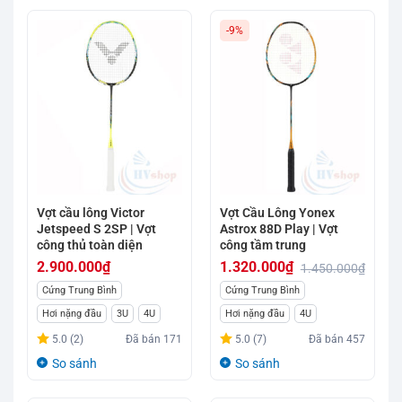
-9%
Vợt cầu lông Victor
Vợt Cầu Lông Yonex
Jetspeed S 2SP | Vợt
Astrox 88D Play | Vợt
công thủ toàn diện
công tầm trung
2.900.000
₫
1.320.000
₫
1.450.000
₫
Giá
Giá
Cứng Trung Bình
Cứng Trung Bình
gốc
hiện
Hơi nặng đầu
3U
4U
Hơi nặng đầu
4U
là:
tại
5.0 (2)
Đã bán
171
5.0 (7)
Đã bán
457
1.450.000₫.
là:
So sánh
So sánh
1.320.000₫.