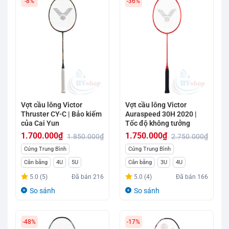
-8%
-36%
Vợt cầu lông Victor
Vợt cầu lông Victor
Thruster CY-C | Bảo kiếm
Auraspeed 30H 2020 |
của Cai Yun
Tốc độ không tưởng
1.700.000
₫
1.750.000
₫
1.850.000
₫
2.750.000
₫
Giá
Giá
Giá
Giá
Cứng Trung Bình
Cứng Trung Bình
gốc
hiện
gốc
hiện
Cân bằng
4U
5U
Cân bằng
3U
4U
là:
tại
là:
tại
5.0 (5)
Đã bán
216
5.0 (4)
Đã bán
166
1.850.000₫.
là:
2.750.000₫.
là:
So sánh
So sánh
1.700.000₫.
1.750.000₫.
-48%
-17%