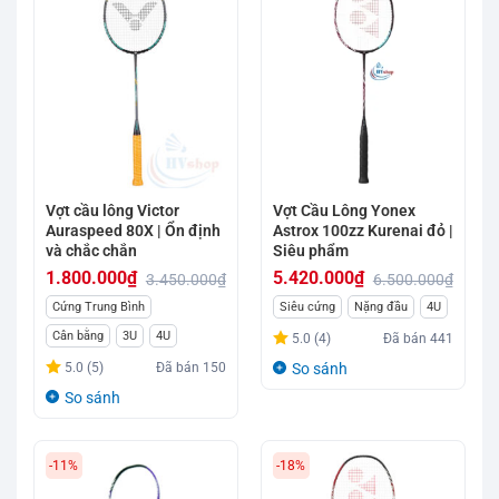
Vợt cầu lông Victor
Vợt Cầu Lông Yonex
Auraspeed 80X | Ổn định
Astrox 100zz Kurenai đỏ |
và chắc chắn
Siêu phẩm
1.800.000
₫
5.420.000
₫
3.450.000
₫
6.500.000
₫
Giá
Giá
Giá
Giá
Cứng Trung Bình
Siêu cứng
Nặng đầu
4U
gốc
hiện
gốc
hiện
Cân bằng
3U
4U
5.0 (4)
Đã bán
441
là:
tại
là:
tại
5.0 (5)
Đã bán
150
So sánh
3.450.000₫.
là:
6.500.000₫.
là:
So sánh
1.800.000₫.
5.420.000₫.
-11%
-18%