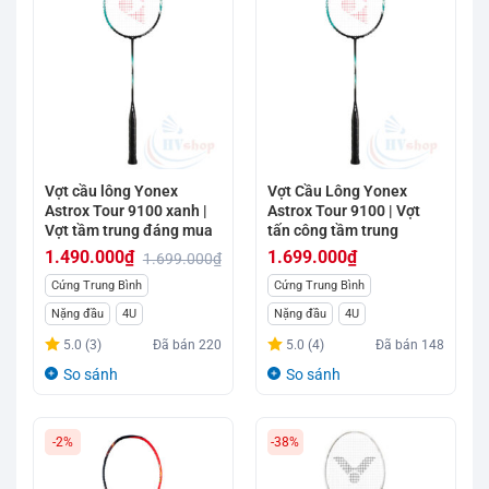
Vợt cầu lông Yonex
Vợt Cầu Lông Yonex
Astrox Tour 9100 xanh |
Astrox Tour 9100 | Vợt
Vợt tầm trung đáng mua
tấn công tầm trung
1.490.000
₫
1.699.000
₫
1.699.000
₫
Giá
Giá
Cứng Trung Bình
Cứng Trung Bình
gốc
hiện
Nặng đầu
4U
Nặng đầu
4U
là:
tại
5.0 (3)
Đã bán
220
5.0 (4)
Đã bán
148
1.699.000₫.
là:
So sánh
So sánh
1.490.000₫.
-2%
-38%