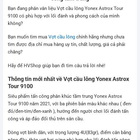
Bạn đang phân vân liệu Vợt cầu lông Yonex Astrox Tour
9100 có phù hợp với lối đánh và phong cách của mình
không?
Bạn muốn tìm mua
Vợt cầu lông
chính hãng nhưng chưa
tìm được địa chỉ mua hàng uy tín, chất lượng, giá cả phải
chăng?
Hãy để HVShop giúp bạn đi tìm câu trả lời nhé!
Thông tin mới nhất về Vợt cầu lông
Yonex Astrox
Tour 9100
Siêu phẩm tấn công phân khúc tầm trung Yonex Astrox
Tour 9100 năm 2021, với ba phiên bản màu khác nhau ( đen-
đỏ/đen-tím/đen-xanh ), hướng đến người chơi lối đánh tấn
công và áp đảo đối thủ trên sân cầu.
Dòng vợt bình dân, với trọng lượng 4U(83gr), điểm cân bằng
nặng đầu, thân vợt hơi cứng phù hợp cho lối đánh tấn công