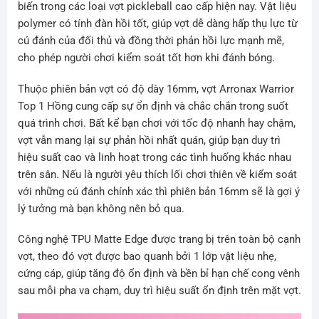
biến trong các loại vợt pickleball cao cấp hiện nay. Vật liệu
polymer có tính đàn hồi tốt, giúp vợt dễ dàng hấp thụ lực từ
cú đánh của đối thủ và đồng thời phản hồi lực mạnh mẽ,
cho phép người chơi kiểm soát tốt hơn khi đánh bóng.
Thuộc phiên bản vợt có độ dày 16mm, vợt Arronax Warrior
Top 1 Hồng cung cấp sự ổn định và chắc chắn trong suốt
quá trình chơi. Bất kể bạn chơi với tốc độ nhanh hay chậm,
vợt vẫn mang lại sự phản hồi nhất quán, giúp bạn duy trì
hiệu suất cao và linh hoạt trong các tình huống khác nhau
trên sân. Nếu là người yêu thích lối chơi thiên về kiểm soát
với những cú đánh chính xác thì phiên bản 16mm sẽ là gợi ý
lý tưởng mà bạn không nên bỏ qua.
Công nghệ TPU Matte Edge được trang bị trên toàn bộ cạnh
vợt, theo đó vợt được bao quanh bởi 1 lớp vật liệu nhẹ,
cứng cáp, giúp tăng độ ổn định và bền bỉ hạn chế cong vênh
sau mỗi pha va chạm, duy trì hiệu suất ổn định trên mặt vợt.