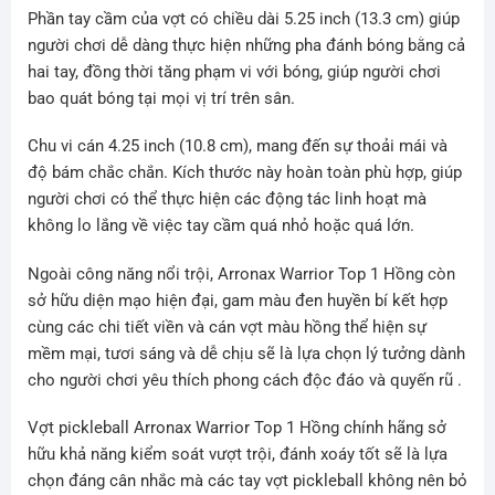
Phần tay cầm của vợt có chiều dài 5.25 inch (13.3 cm) giúp
người chơi dễ dàng thực hiện những pha đánh bóng bằng cả
hai tay, đồng thời tăng phạm vi với bóng, giúp người chơi
bao quát bóng tại mọi vị trí trên sân.
Chu vi cán 4.25 inch (10.8 cm), mang đến sự thoải mái và
độ bám chắc chắn. Kích thước này hoàn toàn phù hợp, giúp
người chơi có thể thực hiện các động tác linh hoạt mà
không lo lắng về việc tay cầm quá nhỏ hoặc quá lớn.
Ngoài công năng nổi trội, Arronax Warrior Top 1 Hồng còn
sở hữu diện mạo hiện đại, gam màu đen huyền bí kết hợp
cùng các chi tiết viền và cán vợt màu hồng thể hiện sự
mềm mại, tươi sáng và dễ chịu sẽ là lựa chọn lý tưởng dành
cho người chơi yêu thích phong cách độc đáo và quyến rũ .
Vợt pickleball Arronax Warrior Top 1 Hồng chính hãng sở
hữu khả năng kiểm soát vượt trội, đánh xoáy tốt sẽ là lựa
chọn đáng cân nhắc mà các tay vợt pickleball không nên bỏ