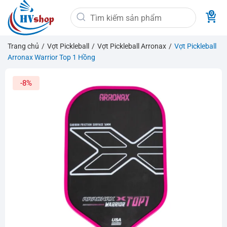
Bỏ
Tìm
qua
kiếm:
nội
dung
Trang chủ
/
Vợt Pickleball
/
Vợt Pickleball Arronax
/
Vợt Pickleball
Arronax Warrior Top 1 Hồng
-8%