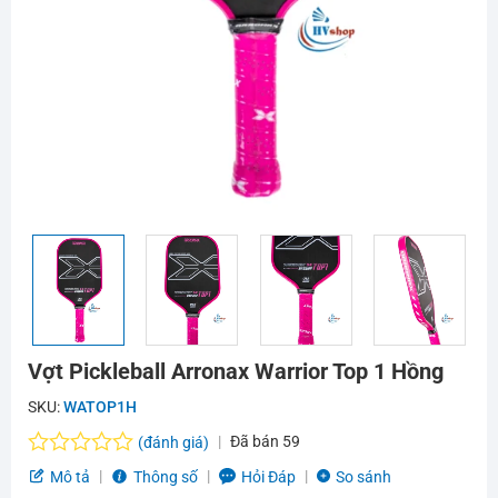
Vợt Pickleball Arronax Warrior Top 1 Hồng
SKU:
WATOP1H
Đã bán
59
(đánh giá)
Được
Mô tả
Thông số
Hỏi Đáp
So sánh
xếp