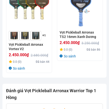
Vợt Pickleball Arronax
+1
TS2 16mm Xanh Dương
2.450.000
₫
3.250.000
₫
Vợt Pickleball Arronax
Giá
Giá
Vortex V2
0.0 (0)
Đã bán
86
gốc
hiện
2.450.000
₫
2.680.000
₫
So sánh
là:
tại
Giá
Giá
0.0 (0)
Đã bán
44
3.250.000₫.
là:
gốc
hiện
So sánh
2.450.000₫.
là:
tại
2.680.000₫.
là:
2.450.000₫.
Đánh giá Vợt Pickleball Arronax Warrior Top 1
Hồng