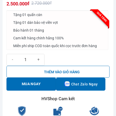
2.720.000
₫
2.500.000
₫
hạng
0.0
Giá
Giá
QUÀ TẶNG
5
Tặng 01 quấn cán
gốc
hiện
sao
Tặng 01 dán bảo vệ viền vợt
là:
tại
Bảo hành 01 tháng
2.720.000₫.
là:
2.500.000₫.
Cam kết hàng chính hãng 100%
Miễn phí ship COD toàn quốc khi cọc trước đơn hàng
Vợt Pickleball Arronax Warrior Top 1 Hồng số lượng
THÊM VÀO GIỎ HÀNG
MUA NGAY
Chat Zalo Ngay
HVShop Cam kết