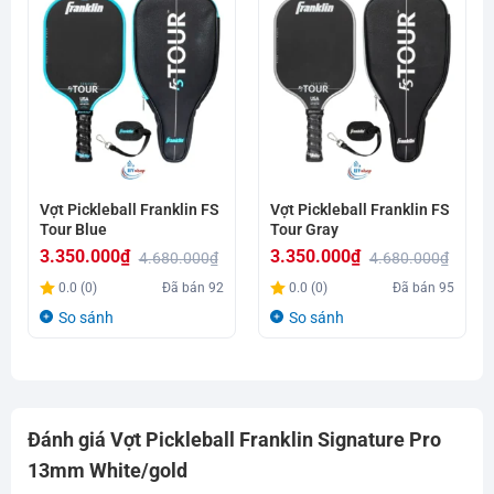
Vợt Pickleball Franklin FS
Vợt Pickleball Franklin FS
Tour Blue
Tour Gray
3.350.000
₫
3.350.000
₫
4.680.000
₫
4.680.000
₫
Giá
Giá
Giá
Giá
0.0 (0)
Đã bán
92
0.0 (0)
Đã bán
95
gốc
hiện
gốc
hiện
So sánh
So sánh
là:
tại
là:
tại
4.680.000₫.
là:
4.680.000₫.
là:
3.350.000₫.
3.350.000₫.
Đánh giá Vợt Pickleball Franklin Signature Pro
13mm White/gold