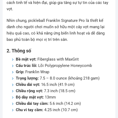
cách tinh tế và hiện đại, giúp gia tăng sự tự tin của các tay
vợt.
Nhìn chung, pickleball Franklin Signature Pro là thiết kế
dành cho người chơi muốn sở hữu một cây vợt mang lại
hiệu quả cao, có khả năng ứng biến linh hoạt và dễ dàng
bao phủ toàn bộ mọi vị trí trên sân.
2. Thông số
Bề mặt vợt:
Fiberglass with MaxGrit
Cấu trúc lõi:
Lõi Polypropylene Honeycomb
Grip:
Franklin Wrap
Trọng lượng:
7.5 – 8.0 ounce (khoảng 218 gam)
Chiều dài vợt:
16.5 inch (41.9 cm)
Chiều rộng vợt:
7.3 inch (18.5 cm)
Độ dày mặt vợt:
13mm
Chiều dài tay cầm:
5.6 inch (14.2 cm)
Chu vi tay cầm:
4.25 inch (10.7 cm)