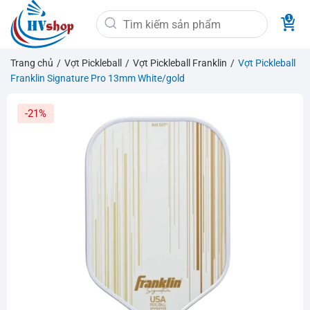
Bỏ
Tìm
qua
kiếm:
nội
dung
Trang chủ
/
Vợt Pickleball
/
Vợt Pickleball Franklin
/
Vợt Pickleball
Franklin Signature Pro 13mm White/gold
-21%