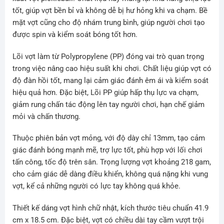
tốt, giúp vợt bền bỉ và không dễ bị hư hỏng khi va chạm. Bề
mặt vợt cũng cho độ nhám trung bình, giúp người chơi tạo
được spin và kiểm soát bóng tốt hơn.
Lõi vợt làm từ Polypropylene (PP) đóng vai trò quan trọng
trong việc nâng cao hiệu suất khi chơi. Chất liệu giúp vợt có
độ đàn hồi tốt, mang lại cảm giác đánh êm ái và kiểm soát
hiệu quả hơn. Đặc biệt, Lõi PP giúp hấp thụ lực va chạm,
giảm rung chấn tác động lên tay người chơi, hạn chế giảm
mỏi và chấn thương.
Thuộc phiên bản vợt mỏng, với độ dày chỉ 13mm, tạo cảm
giác đánh bóng mạnh mẽ, trợ lực tốt, phù hợp với lối chơi
tấn công, tốc độ trên sân. Trọng lượng vợt khoảng 218 gam,
cho cảm giác dễ dàng điều khiển, không quá nặng khi vung
vợt, kể cả những người có lực tay không quá khỏe.
Thiết kế dáng vợt hình chữ nhật, kích thước tiêu chuẩn 41.9
cm x 18.5 cm. Đặc biệt, vợt có chiều dài tay cầm vượt trội