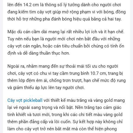
lên đến 14.2 cm là thông số lý tưởng dành cho người chơi
đang kiếm tìm cây vợt giúp mở rộng phạm vi với bóng, đồng
thời hỗ trợ những pha đánh bóng hiệu quả bằng cả hai tay.
Mặc dù cán cầm dài mang lại rất nhiều lợi ích và ít hạn chế.
Tuy nên nếu bạn là người mới chơi nên bắt đầu với những
cây vợt cán ngắn, hoặc cán tiêu chuẩn bởi chúng có tính ổn
định và dễ dàng thuần thục hơn.
Ngoài ra, nhằm mang đến sự thoải mái tối ưu cho người
chơi, cây vợt có chu vi tay cầm trung bình 10.7 cm, trang bị
thêm lớp đệm êm ái, chống trơn trượt, hạn chế mức độ rung
và giảm thiểu áp lực lên tay người chơi.
Cây vợt pickleball
với thiết kế màu trắng và vàng gold mang
lại vẻ ngoài sang trọng và nổi bật. Nền trắng tạo cảm giác
tinh khiết và tươi mới, trong khi các chi tiết màu vàng gold
thêm phần đẳng cấp và lôi cuốn. Sự kết hợp này không chỉ
làm cho cây vợt trở nên bắt mắt mà còn thể hiện phong