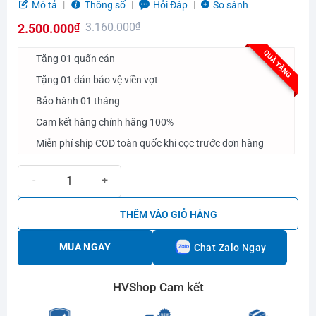
Được
Mô tả
Thông số
Hỏi Đáp
So sánh
xếp
3.160.000
₫
2.500.000
₫
hạng
0.0
Giá
Giá
QUÀ TẶNG
5
Tặng 01 quấn cán
gốc
hiện
sao
Tặng 01 dán bảo vệ viền vợt
là:
tại
Bảo hành 01 tháng
3.160.000₫.
là:
2.500.000₫.
Cam kết hàng chính hãng 100%
Miễn phí ship COD toàn quốc khi cọc trước đơn hàng
Vợt Pickleball Franklin Signature Pro 13mm White/gold số lượng
THÊM VÀO GIỎ HÀNG
MUA NGAY
Chat Zalo Ngay
HVShop Cam kết