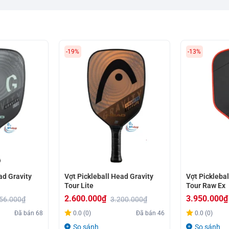
-19%
-13%
ad Gravity
Vợt Pickleball Head Gravity
Vợt Pickleba
Tour Lite
Tour Raw Ex
2.600.000
₫
3.950.000
₫
56.000
₫
3.200.000
₫
Giá
Giá
Giá
Giá
Đã bán
68
0.0 (0)
Đã bán
46
0.0 (0)
gốc
hiện
gốc
hiện
So sánh
So sánh