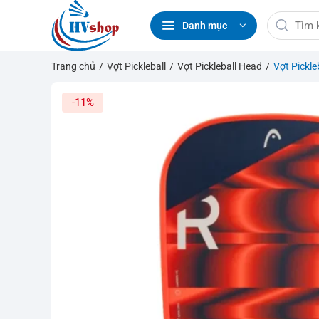
Bỏ
Tìm
qua
Danh mục
kiếm:
nội
dung
Trang chủ
/
Vợt Pickleball
/
Vợt Pickleball Head
/
Vợt Pickle
-11%