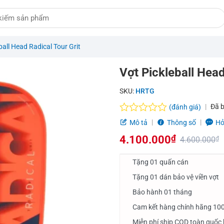
ball Head Radical Tour Grit
Vợt Pickleball Head
SKU:
HRTG
Đã 
(đánh giá)
Được
Mô tả
Thông số
Hỏ
xếp
4.100.000
₫
hạng
4.600.000
₫
0.0
Giá
Giá
5
Tặng 01 quấn cán
sao
gốc
hiện
Tặng 01 dán bảo vệ viền vợt
là:
tại
Bảo hành 01 tháng
4.600.000₫.
là:
Cam kết hàng chính hãng 10
4.100.000₫.
Miễn phí ship COD toàn quốc 