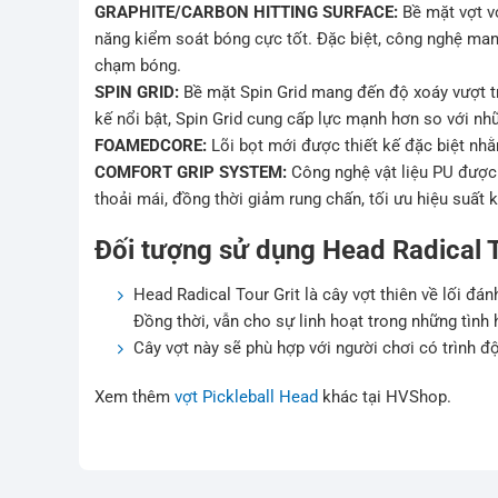
GRAPHITE/CARBON HITTING SURFACE:
Bề mặt vợt vớ
năng kiểm soát bóng cực tốt. Đặc biệt, công nghệ mang 
chạm bóng.
SPIN GRID:
Bề mặt Spin Grid mang đến độ xoáy vượt tr
kế nổi bật, Spin Grid cung cấp lực mạnh hơn so với nh
FOAMEDCORE:
Lõi bọt mới được thiết kế đặc biệt nhằ
COMFORT GRIP SYSTEM:
Công nghệ vật liệu PU đượ
thoải mái, đồng thời giảm rung chấn, tối ưu hiệu suất k
Đối tượng sử dụng Head Radical T
Head Radical Tour Grit là cây vợt thiên về lối đán
Đồng thời, vẫn cho sự linh hoạt trong những tìn
Cây vợt này sẽ phù hợp với người chơi có trình độ
Xem thêm
vợt Pickleball Head
khác tại HVShop.