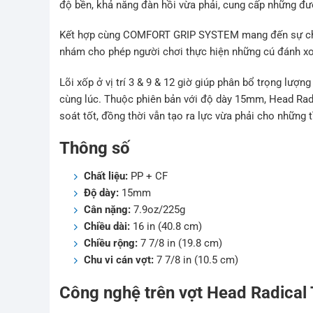
độ bền, khả năng đàn hồi vừa phải, cung cấp những đ
Kết hợp cùng COMFORT GRIP SYSTEM mang đến sự chắc 
nhám cho phép người chơi thực hiện những cú đánh xo
Lõi xốp ở vị trí 3 & 9 & 12 giờ giúp phân bổ trọng lư
cùng lúc. Thuộc phiên bản với độ dày 15mm, Head Radi
soát tốt, đồng thời vẫn tạo ra lực vừa phải cho những 
Thông số
Chất liệu:
PP + CF
Độ dày:
15mm
Cân nặng:
7.9oz/225g
Chiều dài:
16 in (40.8 cm)
Chiều rộng:
7 7/8 in (19.8 cm)
Chu vi cán vợt:
7 7/8 in (10.5 cm)
Công nghệ trên vợt Head Radical 