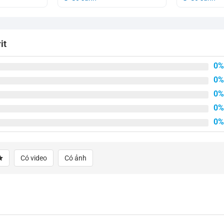
là:
tại
là:
tại
3.200.000₫.
là:
4.560.000₫.
là:
2.600.000₫.
3.950.000₫.
it
0%
0%
0%
0%
0%
Có video
Có ảnh