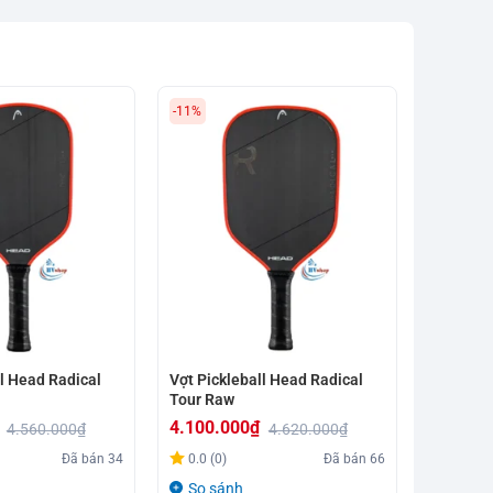
-11%
-17%
ll Head Radical
Vợt Pickleball Head Radical
Vợt Pick
Tour Raw
Nite 202
4.100.000
₫
4.650.
4.560.000
₫
4.620.000
₫
Giá
Giá
Giá
Giá
Đã bán
34
0.0 (0)
Đã bán
66
0.0 (0)
gốc
hiện
gốc
hiện
So sánh
So sá