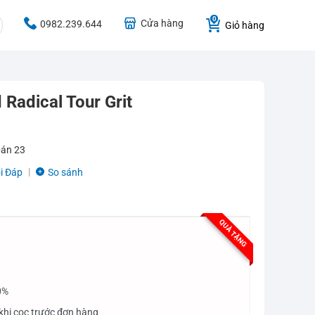
Cửa hàng
0982.239.644
Giỏ hàng
 Radical Tour Grit
bán
23
i Đáp
So sánh
QUÀ TẶNG
0%
khi cọc trước đơn hàng