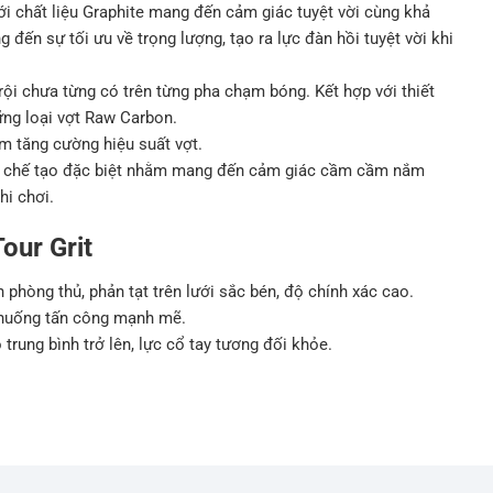
i chất liệu Graphite mang đến cảm giác tuyệt vời cùng khả
đến sự tối ưu về trọng lượng, tạo ra lực đàn hồi tuyệt vời khi
ội chưa từng có trên từng pha chạm bóng. Kết hợp với thiết
ững loại vợt Raw Carbon.
m tăng cường hiệu suất vợt.
c chế tạo đặc biệt nhằm mang đến cảm giác cầm cầm nắm
hi chơi.
our Grit
h phòng thủ, phản tạt trên lưới sắc bén, độ chính xác cao.
h huống tấn công mạnh mẽ.
 trung bình trở lên, lực cổ tay tương đối khỏe.