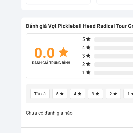
là:
tại
là:
tại
3.042.000₫.
là:
2.856.000₫.
là:
2.650.000₫.
2.600.000₫.
Đánh giá Vợt Pickleball Head Radical Tour Gr
5
0.0
4
3
ĐÁNH GIÁ TRUNG BÌNH
2
1
Tất cả
5
4
3
2
1
Chưa có đánh giá nào.