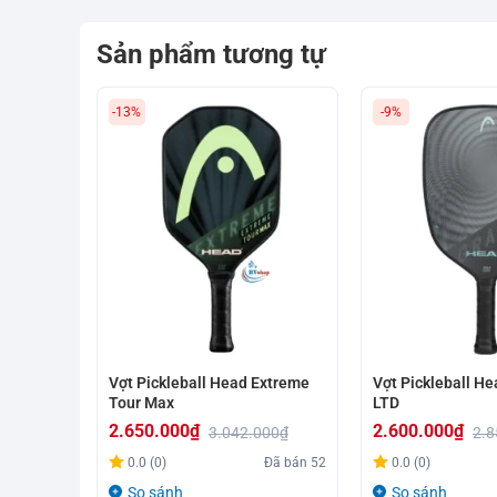
Sản phẩm tương tự
-13%
-9%
Vợt Pickleball Head Extreme
Vợt Pickleball He
Tour Max
LTD
2.650.000
₫
2.600.000
₫
3.042.000
₫
2.8
Giá
Giá
Giá
Giá
0.0 (0)
Đã bán
52
0.0 (0)
gốc
hiện
gốc
hiện
So sánh
So sánh