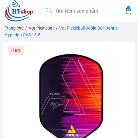
Bỏ
Tìm
qua
kiếm:
nội
dung
Trang chủ
/
Vợt Pickleball
/
Vợt Pickleball Joola Ben Johns
Hyperion CAS 13.5
-18%