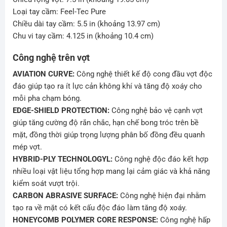
Loại tay cầm: Feel-Tec Pure
Chiều dài tay cầm: 5.5 in (khoảng 13.97 cm)
Chu vi tay cầm: 4.125 in (khoảng 10.4 cm)
Công nghệ trên vợt
AVIATION CURVE:
Công nghệ thiết kế độ cong đầu vợt độc
đáo giúp tạo ra ít lực cản không khí và tăng độ xoáy cho
mỗi pha chạm bóng.
EDGE-SHIELD PROTECTION:
Công nghệ bảo vệ cạnh vợt
giúp tăng cường độ rắn chắc, hạn chế bong tróc trên bề
mặt, đồng thời giúp trọng lượng phân bố đồng đều quanh
mép vợt.
HYBRID-PLY TECHNOLOGYL:
Công nghệ độc đáo kết hợp
nhiều loại vật liệu tổng hợp mang lại cảm giác và khả năng
kiểm soát vượt trội.
CARBON ABRASIVE SURFACE:
Công nghệ hiện đại nhằm
tạo ra về mặt có kết cấu độc đáo làm tăng độ xoáy.
HONEYCOMB POLYMER CORE RESPONSE:
Công nghệ hấp