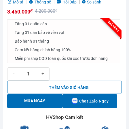
Được
Mô tả
Thông số
Hỏi Đáp
So sánh
xếp
4.200.000
₫
3.450.000
₫
hạng
0.0
Giá
Giá
QUÀ TẶNG
5
Tặng 01 quấn cán
gốc
hiện
sao
Tặng 01 dán bảo vệ viền vợt
là:
tại
Bảo hành 01 tháng
4.200.000₫.
là:
3.450.000₫.
Cam kết hàng chính hãng 100%
Miễn phí ship COD toàn quốc khi cọc trước đơn hàng
Vợt Pickleball Joola Ben Johns Hyperion CAS 13.5 số lượng
THÊM VÀO GIỎ HÀNG
MUA NGAY
Chat Zalo Ngay
HVShop Cam kết