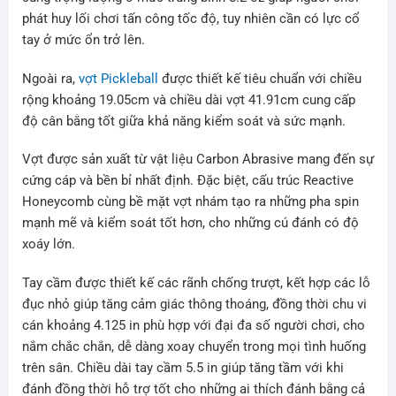
phát huy lối chơi tấn công tốc độ, tuy nhiên cần có lực cổ
tay ở mức ổn trở lên.
Ngoài ra,
vợt Pickleball
được thiết kế tiêu chuẩn với chiều
rộng khoảng 19.05cm và chiều dài vợt 41.91cm cung cấp
độ cân bằng tốt giữa khả năng kiểm soát và sức mạnh.
Vợt được sản xuất từ vật liệu Carbon Abrasive mang đến sự
cứng cáp và bền bỉ nhất định. Đặc biệt, cấu trúc Reactive
Honeycomb cùng bề mặt vợt nhám tạo ra những pha spin
mạnh mẽ và kiểm soát tốt hơn, cho những cú đánh có độ
xoáy lớn.
Tay cầm được thiết kế các rãnh chống trượt, kết hợp các lỗ
đục nhỏ giúp tăng cảm giác thông thoáng, đồng thời chu vi
cán khoảng 4.125 in phù hợp với đại đa số người chơi, cho
nắm chắc chắn, dễ dàng xoay chuyển trong mọi tình huống
trên sân. Chiều dài tay cầm 5.5 in giúp tăng tầm với khi
đánh đồng thời hỗ trợ tốt cho những ai thích đánh bằng cả