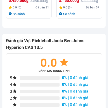
5.450.000
₫
5.450.000
₫
5.890.000
₫
5.890.000
₫
Giá
Giá
Giá
Giá
0.0 (0)
Đã bán
31
0.0 (0)
Đã bán
57
gốc
hiện
gốc
hiện
So sánh
So sánh
là:
tại
là:
tại
5.890.000₫.
là:
5.890.000₫.
là:
5.450.000₫.
5.450.000₫.
Đánh giá Vợt Pickleball Joola Ben Johns
Hyperion CAS 13.5
0.0
ĐÁNH GIÁ TRUNG BÌNH
0%
| 0 đánh giá
5
0%
| 0 đánh giá
4
0%
| 0 đánh giá
3
0%
| 0 đánh giá
2
0%
| 0 đánh giá
1