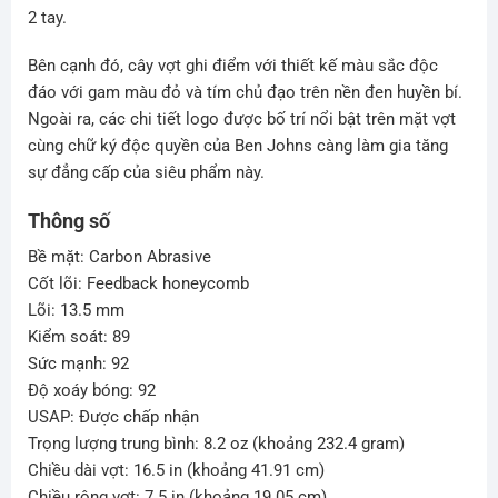
2 tay.
Bên cạnh đó, cây vợt ghi điểm với thiết kế màu sắc độc
đáo với gam màu đỏ và tím chủ đạo trên nền đen huyền bí.
Ngoài ra, các chi tiết logo được bố trí nổi bật trên mặt vợt
cùng chữ ký độc quyền của Ben Johns càng làm gia tăng
sự đẳng cấp của siêu phẩm này.
Thông số
Bề mặt: Carbon Abrasive
Cốt lõi: Feedback honeycomb
Lõi: 13.5 mm
Kiểm soát: 89
Sức mạnh: 92
Độ xoáy bóng: 92
USAP: Được chấp nhận
Trọng lượng trung bình: 8.2 oz (khoảng 232.4 gram)
Chiều dài vợt: 16.5 in (khoảng 41.91 cm)
Chiều rộng vợt: 7.5 in (khoảng 19.05 cm)